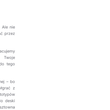
 Ale nie
ść przez
racujemy
. Twoje
 do tego
nej – bo
ółgrać z
totypów
do deski
osztowna