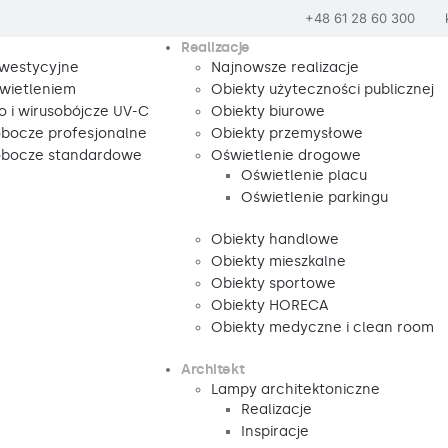
+48 61 28 60 300
Realizacje
nwestycyjne
Najnowsze realizacje
wietleniem
Obiekty użyteczności publicznej
o i wirusobójcze UV-C
Obiekty biurowe
obocze profesjonalne
Obiekty przemysłowe
robocze standardowe
Oświetlenie drogowe
Oświetlenie placu
Oświetlenie parkingu
Obiekty handlowe
Obiekty mieszkalne
Obiekty sportowe
Obiekty HORECA
Obiekty medyczne i clean room
Architekt
Lampy architektoniczne
Realizacje
Inspiracje