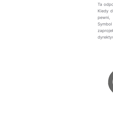
Ta odpo
Kiedy d
pewni,
Symbol 
zaproj
dyrekty