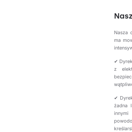
Nasz
Nasza d
ma mowy
intensy
✔ Dyrek
z elek
bezpiec
wątpliw
✔ Dyrek
żadna l
innymi
powodow
kreślar