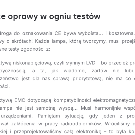
e oprawy w ogniu testów
roga do oznakowania CE bywa wyboista... i kosztowna.
 o skrótach! Każda lampa, którą tworzymy, musi przej
wne testy zgodności z:
tywą niskonapięciową, czyli słynnym LVD – bo przecież p
trycznością, a ta, jak wiadomo, żartów nie lubi
zeństwo jest dla nas sprawą priorytetową, nie ma co
ości.
tywą EMC dotyczącą kompatybilności elektromagnetycz
ampa nie jest samotną wyspą... Musi harmonijnie wsp
 urządzeniami. Pamiętam sytuację, gdy jeden z pro
ał zakłócenia w pracy radioodbiorników. Wróciliśmy 
skiej i przeprojektowaliśmy całą elektronikę – to była k