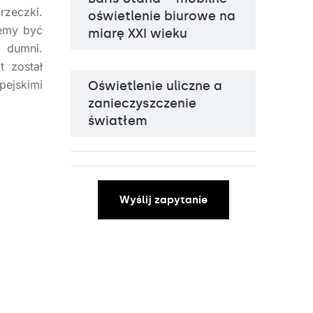
rzeczki.
oświetlenie biurowe na
żemy być
miarę XXI wieku
 dumni.
t został
ejskimi
Oświetlenie uliczne a
zanieczyszczenie
światłem
Wyślij zapytanie