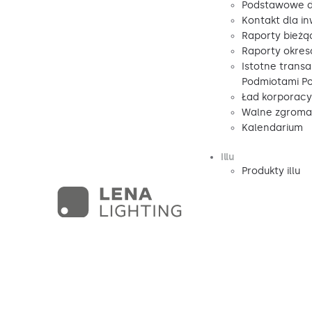
Podstawowe d
Kontakt dla i
Raporty bieżą
Raporty okre
Istotne transa
Podmiotami P
Ład korporacy
Walne zgromad
Kalendarium
illu
Produkty illu