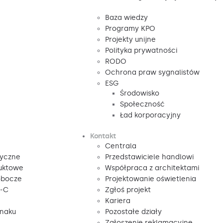
Baza wiedzy
Programy KPO
Projekty unijne
Polityka prywatności
RODO
Ochrona praw sygnalistów
ESG
Środowisko
Społeczność
Ład korporacyjny
Kontakt
Centrala
tyczne
Przedstawiciele handlowi
duktowe
Współpraca z architektami
obocze
Projektowanie oświetlenia
V-C
Zgłoś projekt
Kariera
znaku
Pozostałe działy
Zgłoszenie reklamacyjne