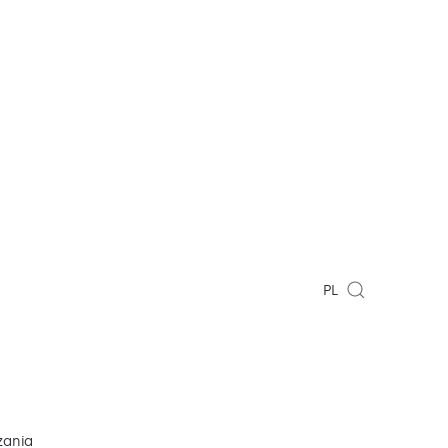
PL
zania