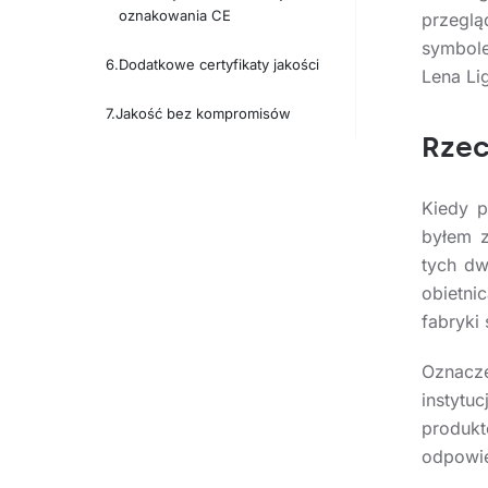
oznakowania CE
przeglą
symbole
Dodatkowe certyfikaty jakości
Lena Li
Jakość bez kompromisów
Rzec
Kiedy p
byłem z
tych dw
obietni
fabryki
Oznacze
instytu
produk
odpowie