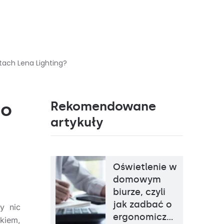
ach Lena Lighting?
Rekomendowane
co
artykuły
Oświetlenie w
Temperatura barwowa
4000K
Źródło światła
LED
domowym
Sposób montażu
szczytowy do słupa
biurze, czyli
Rodzaj klosza
transparentny
jak zadbać o
y nic
ergonomicz…
okiem,