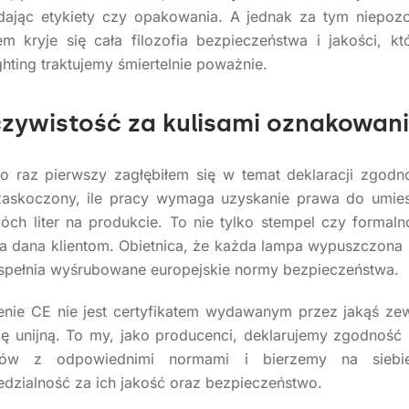
dając etykiety czy opakowania. A jednak za tym niepoz
m kryje się cała filozofia bezpieczeństwa i jakości, kt
ghting traktujemy śmiertelnie poważnie.
zywistość za kulisami oznakowan
o raz pierwszy zagłębiłem się w temat deklaracji zgodn
askoczony, ile pracy wymaga uzyskanie prawa do umie
óch liter na produkcie. To nie tylko stempel czy formaln
ca dana klientom. Obietnica, że każda lampa wypuszczona 
 spełnia wyśrubowane europejskie normy bezpieczeństwa.
nie CE nie jest certyfikatem wydawanym przez jakąś ze
cję unijną. To my, jako producenci, deklarujemy zgodność
tów z odpowiednimi normami i bierzemy na siebi
dzialność za ich jakość oraz bezpieczeństwo.