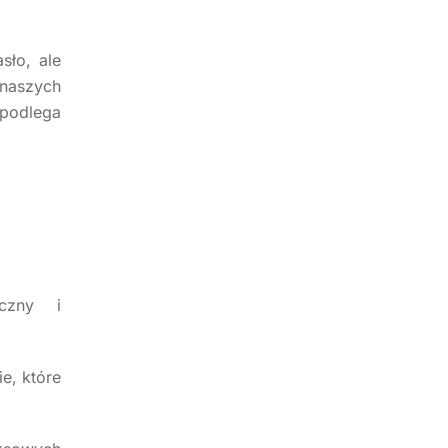
sło, ale
 naszych
 podlega
czny i
e, które