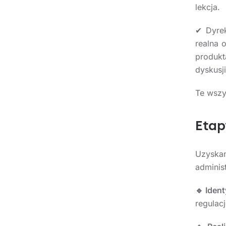
lekcja.
✔ Dyrek
realna 
produkt
dyskusji
Te wszy
Etap
Uzysk
adminis
🔹 Iden
regulac