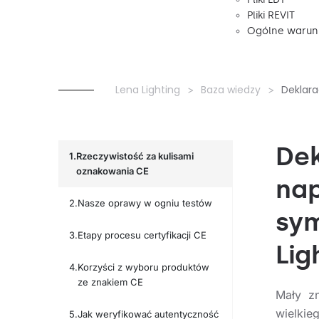
Pliki REVIT
Ogólne warunk
Lena Lighting
Baza wiedzy
Deklara
Dek
Rzeczywistość za kulisami
oznakowania CE
na
Nasze oprawy w ogniu testów
sym
Etapy procesu certyfikacji CE
Lig
Korzyści z wyboru produktów
ze znakiem CE
Mały z
wielkie
Jak weryfikować autentyczność