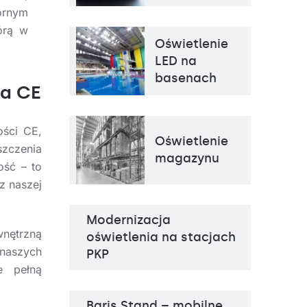
ornym
órą w
Oświetlenie
LED na
basenach
ia CE
ości CE,
Temperatura barwowa
4000K
Oświetlenie
Źródło światła
LED
szczenia
Sposób montażu
magazynu
natynkowy, zwieszany
ość – to
z naszej
Modernizacja
wnętrzną
oświetlenia na stacjach
 naszych
PKP
e pełną
Baris Stand – mobilne