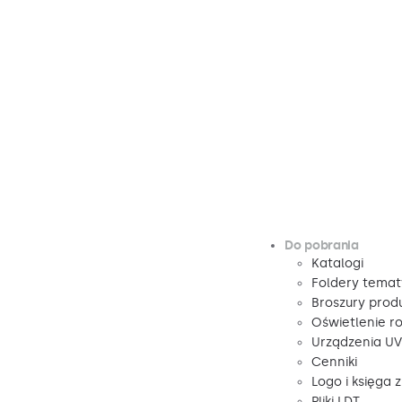
Do pobrania
Katalogi
Foldery tema
Broszury pro
Oświetlenie r
Urządzenia U
Cenniki
Logo i księga 
Pliki LDT