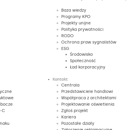
Baza wiedzy
Programy KPO
Projekty unijne
Polityka prywatności
RODO
Ochrona praw sygnalistów
ESG
Środowisko
Społeczność
Ład korporacyjny
Kontakt
Centrala
tyczne
Przedstawiciele handlowi
duktowe
Współpraca z architektami
obocze
Projektowanie oświetlenia
V-C
Zgłoś projekt
Kariera
znaku
Pozostałe działy
Zgłoszenie reklamacyjne