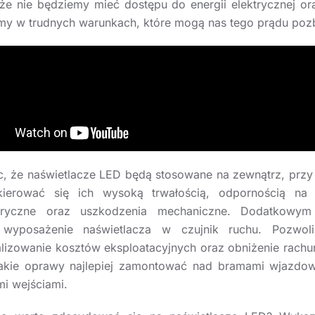
że nie będziemy mieć dostępu do energii elektrycznej or
my w trudnych warunkach, które mogą nas tego prądu poz
, że naświetlacze LED będą stosowane na zewnątrz, przy
kierować się ich wysoką trwałością, odpornością na 
eryczne oraz uszkodzenia mechaniczne. Dodatkowym
 wyposażenie naświetlacza w czujnik ruchu. Pozwol
lizowanie kosztów eksploatacyjnych oraz obniżenie rach
akie oprawy najlepiej zamontować nad bramami wjazdo
i wejściami.