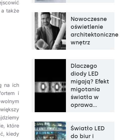
ejscowić
 a także
Nowoczesne
oświetlenie
architektoniczne
wnętrz
Dlaczego
diody LED
migają? Efekt
ę na ich
migotania
ortem i
światła w
owolnym
oprawa…
zwiększy
ajdziemy
ie, które
Światło LED
ć, kiedy
do biur i