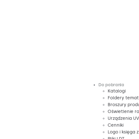
Do pobrania
Katalogi
Foldery tema
Broszury pro
Oświetlenie r
Urządzenia U
Cenniki
Logo i księga 
Pliki LDT