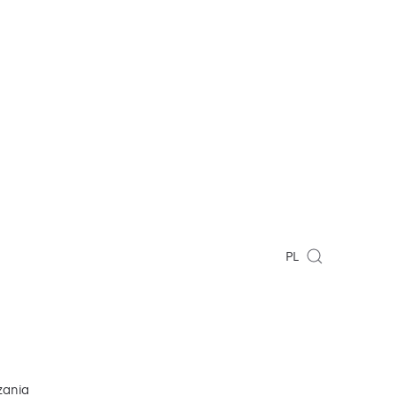
PL
zania