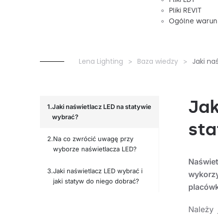
Pliki REVIT
Ogólne warunk
Lena Lighting
Baza wiedzy
Jaki na
Jak
Jaki naświetlacz LED na statywie
wybrać?
sta
Na co zwrócić uwagę przy
wyborze naświetlacza LED?
Naświ
Jaki naświetlacz LED wybrać i
wykorz
jaki statyw do niego dobrać?
placówk
Należy 