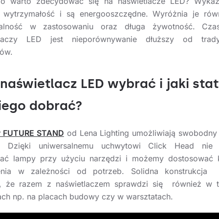
go warto zdecydować się na naświetlacze LED? Wykaz
 wytrzymałość i są energooszczędne. Wyróżnia je równ
salność w zastosowaniu oraz długa żywotność. Cza
tlaczy LED jest nieporównywanie dłuższy od trady
ów.
 naświetlacz LED wybrać i jaki sta
iego dobrać?
y FUTURE STAND
od Lena Lighting umożliwiają swobodny 
. Dzięki uniwersalnemu uchwytowi Click Head nie
ać lampy przy użyciu narzędzi i możemy dostosować k
lenia w zależności od potrzeb. Solidna konstrukcja 
a, że razem z naświetlaczem sprawdzi się również w t
ch np. na placach budowy czy w warsztatach.