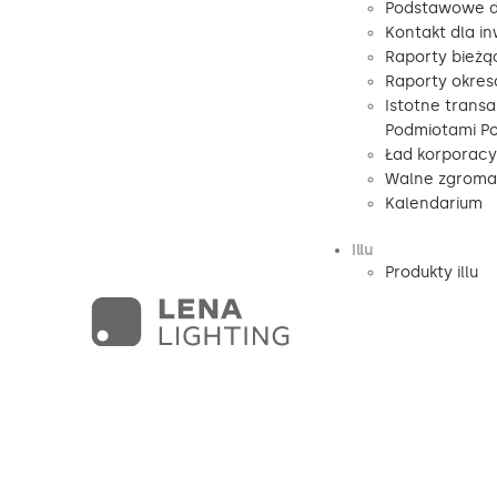
Podstawowe d
Kontakt dla i
Raporty bieżą
Raporty okre
Istotne transa
Podmiotami P
Ład korporacy
Walne zgromad
Kalendarium
illu
Produkty illu