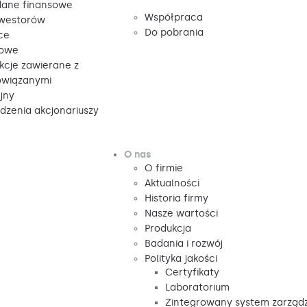
ane finansowe
Współpraca
nwestorów
Do pobrania
ce
sowe
kcje zawierane z
owiązanymi
jny
zenia akcjonariuszy
O nas
O firmie
Aktualności
Historia firmy
Nasze wartości
Produkcja
Badania i rozwój
Polityka jakości
Certyfikaty
Laboratorium
Zintegrowany system zarząd