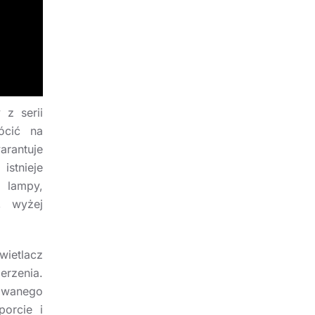
z serii
ócić na
arantuje
stnieje
 lampy,
, wyżej
wietlacz
rzenia.
owanego
orcie i