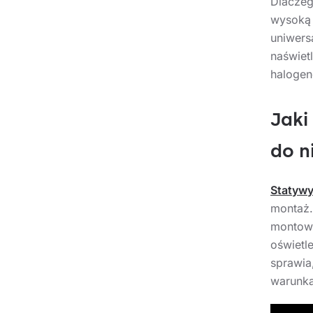
Dlacze
wysoką
uniwer
naświe
halogen
Jaki
do n
Statyw
montaż
montow
oświet
sprawi
warunka