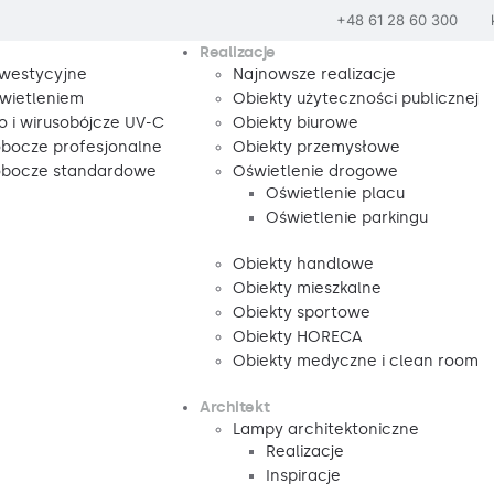
+48 61 28 60 300
Realizacje
nwestycyjne
Najnowsze realizacje
wietleniem
Obiekty użyteczności publicznej
o i wirusobójcze UV-C
Obiekty biurowe
obocze profesjonalne
Obiekty przemysłowe
robocze standardowe
Oświetlenie drogowe
Oświetlenie placu
Oświetlenie parkingu
Obiekty handlowe
Obiekty mieszkalne
Obiekty sportowe
Obiekty HORECA
Obiekty medyczne i clean room
Architekt
Lampy architektoniczne
Realizacje
Inspiracje