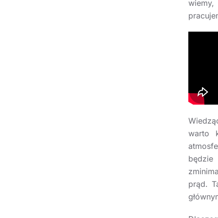
wiemy, 
pracuje
Wiedząc
warto 
atmosf
będzie
zminima
prąd. T
głównym