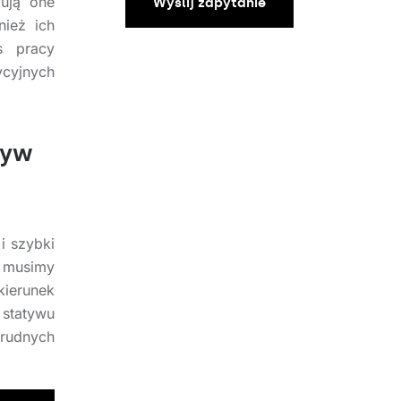
ują one
Wyślij zapytanie
ież ich
s pracy
cyjnych
tyw
i szybki
 musimy
ierunek
statywu
rudnych