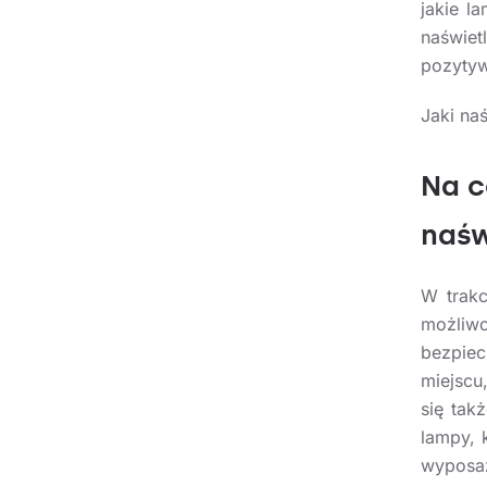
jakie l
naświet
pozytyw
Jaki na
Na c
naśw
W trakc
możliw
bezpie
miejscu
się tak
lampy, k
wyposaż