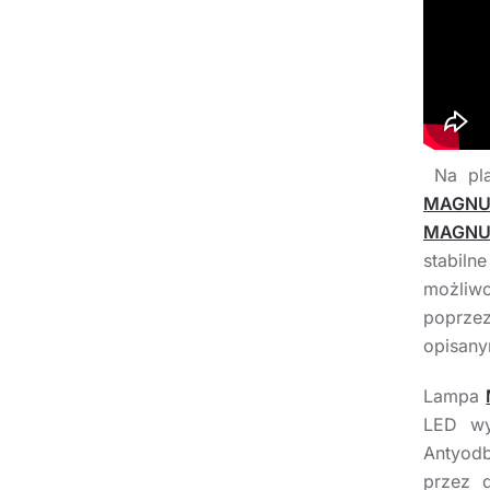
Na pla
MAGN
MAGNU
stabil
możliw
poprze
opisany
Lampa
LED wy
Antyod
przez 