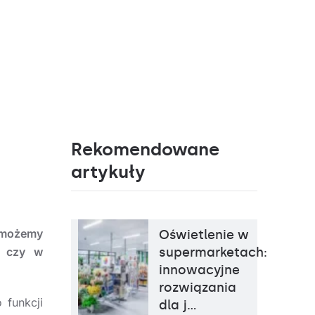
Rekomendowane
artykuły
możemy
Oświetlenie w
e czy w
supermarketach:
innowacyjne
rozwiązania
 funkcji
dla j…