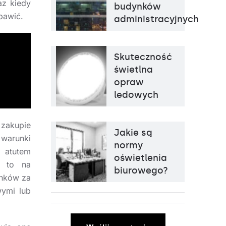
az kiedy
budynków
bawić.
administracyjnych
Skuteczność
świetlna
opraw
ledowych
 zakupie
Jakie są
warunki
normy
 atutem
oświetlenia
i to na
biurowego?
unków za
wymi lub