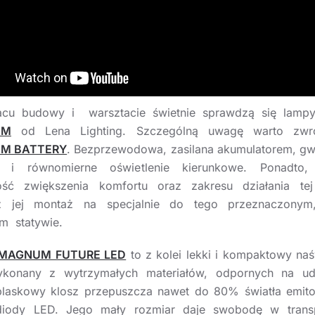
cu budowy i warsztacie świetnie sprawdzą się lampy 
UM
od Lena Lighting. Szczególną uwagę warto zwr
M BATTERY
. Bezprzewodowa, zasilana akumulatorem, gw
ne i równomierne oświetlenie kierunkowe. Ponadto, i
ość zwiększenia komfortu oraz zakresu działania tej
z jej montaż na specjalnie do tego przeznaczonym
m statywie.
MAGNUM FUTURE LED
to z kolei lekki i kompaktowy naś
konany z wytrzymałych materiałów, odpornych na ude
blaskowy klosz przepuszcza nawet do 80% światła emit
diody LED. Jego mały rozmiar daje swobodę w transp