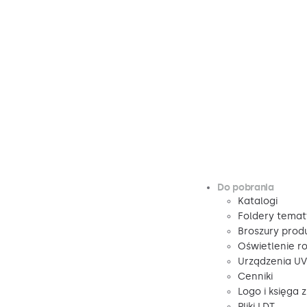
Do pobrania
Katalogi
Foldery tema
Broszury pro
Oświetlenie r
Urządzenia U
Cenniki
Logo i księga 
Pliki LDT