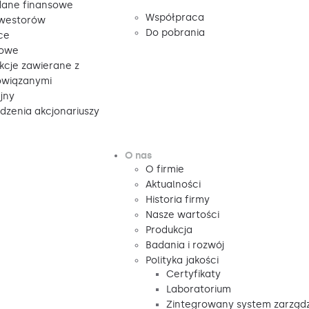
ane finansowe
Współpraca
nwestorów
Do pobrania
ce
sowe
kcje zawierane z
owiązanymi
jny
zenia akcjonariuszy
O nas
O firmie
Aktualności
Historia firmy
Nasze wartości
Produkcja
Badania i rozwój
Polityka jakości
Certyfikaty
Laboratorium
Zintegrowany system zarząd