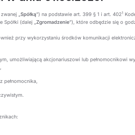
1
 zwanej „
Spółką
”) na podstawie art. 399 § 1 i art. 402
Kode
Spółki (dalej „
Zgromadzenie
”), które odbędzie się o god
ież przy wykorzystaniu środków komunikacji elektroniczn
tym, umożliwiającą akcjonariuszowi lub pełnomocnikowi w
,
ez pełnomocnika,
czywistym.
znikach: