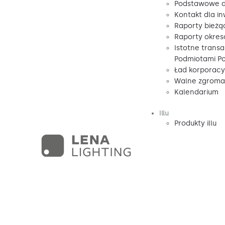
Podstawowe d
Kontakt dla i
Raporty bieżą
Raporty okre
Istotne transa
Podmiotami P
Ład korporacy
Walne zgromad
Kalendarium
illu
Produkty illu