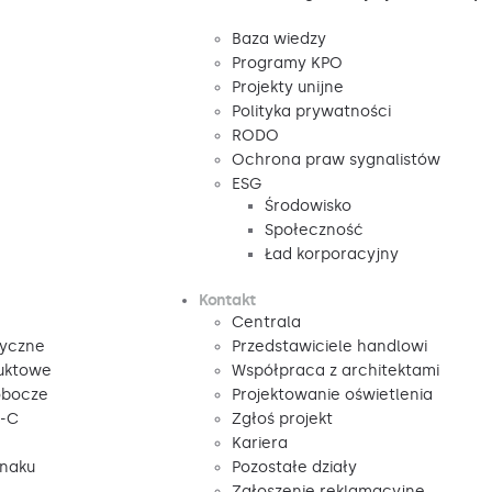
Baza wiedzy
Programy KPO
Projekty unijne
Polityka prywatności
RODO
Ochrona praw sygnalistów
ESG
Środowisko
Społeczność
Ład korporacyjny
Kontakt
Centrala
tyczne
Przedstawiciele handlowi
duktowe
Współpraca z architektami
obocze
Projektowanie oświetlenia
V-C
Zgłoś projekt
Kariera
znaku
Pozostałe działy
Zgłoszenie reklamacyjne