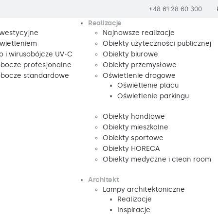
+48 61 28 60 300
Realizacje
nwestycyjne
Najnowsze realizacje
wietleniem
Obiekty użyteczności publicznej
o i wirusobójcze UV-C
Obiekty biurowe
obocze profesjonalne
Obiekty przemysłowe
robocze standardowe
Oświetlenie drogowe
Oświetlenie placu
Oświetlenie parkingu
Obiekty handlowe
Obiekty mieszkalne
Obiekty sportowe
Obiekty HORECA
Obiekty medyczne i clean room
Architekt
Lampy architektoniczne
Realizacje
Inspiracje