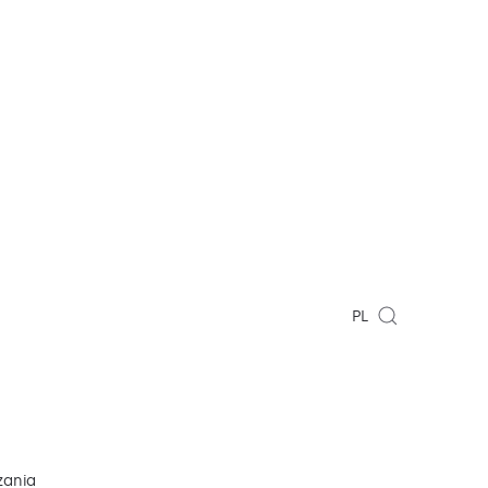
PL
zania