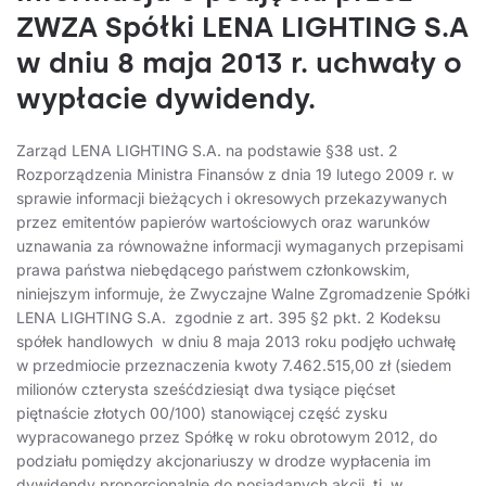
ZWZA Spółki LENA LIGHTING S.A
w dniu 8 maja 2013 r. uchwały o
wypłacie dywidendy.
Zarząd LENA LIGHTING S.A. na podstawie §38 ust. 2
Rozporządzenia Ministra Finansów z dnia 19 lutego 2009 r. w
sprawie informacji bieżących i okresowych przekazywanych
przez emitentów papierów wartościowych oraz warunków
uznawania za równoważne informacji wymaganych przepisami
prawa państwa niebędącego państwem członkowskim,
niniejszym informuje, że Zwyczajne Walne Zgromadzenie Spółki
LENA LIGHTING S.A. zgodnie z art. 395 §2 pkt. 2 Kodeksu
spółek handlowych w dniu 8 maja 2013 roku podjęło uchwałę
w przedmiocie przeznaczenia kwoty 7.462.515,00 zł (siedem
milionów czterysta sześćdziesiąt dwa tysiące pięćset
piętnaście złotych 00/100) stanowiącej część zysku
wypracowanego przez Spółkę w roku obrotowym 2012, do
podziału pomiędzy akcjonariuszy w drodze wypłacenia im
dywidendy proporcjonalnie do posiadanych akcji, tj. w