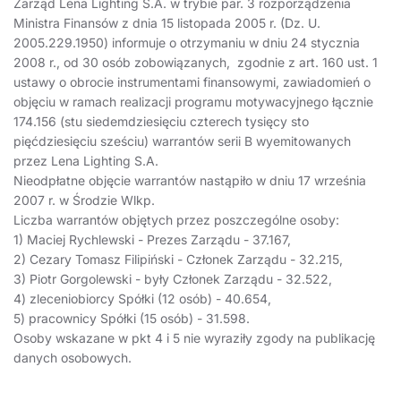
Zarząd Lena Lighting S.A. w trybie par. 3 rozporządzenia
Ministra Finansów z dnia 15 listopada 2005 r. (Dz. U.
2005.229.1950) informuje o otrzymaniu w dniu 24 stycznia
2008 r., od 30 osób zobowiązanych, zgodnie z art. 160 ust. 1
ustawy o obrocie instrumentami finansowymi, zawiadomień o
objęciu w ramach realizacji programu motywacyjnego łącznie
174.156 (stu siedemdziesięciu czterech tysięcy sto
pięćdziesięciu sześciu) warrantów serii B wyemitowanych
przez Lena Lighting S.A.
Nieodpłatne objęcie warrantów nastąpiło w dniu 17 września
2007 r. w Środzie Wlkp.
Liczba warrantów objętych przez poszczególne osoby:
1) Maciej Rychlewski - Prezes Zarządu - 37.167,
2) Cezary Tomasz Filipiński - Członek Zarządu - 32.215,
3) Piotr Gorgolewski - były Członek Zarządu - 32.522,
4) zleceniobiorcy Spółki (12 osób) - 40.654,
5) pracownicy Spółki (15 osób) - 31.598.
Osoby wskazane w pkt 4 i 5 nie wyraziły zgody na publikację
danych osobowych.