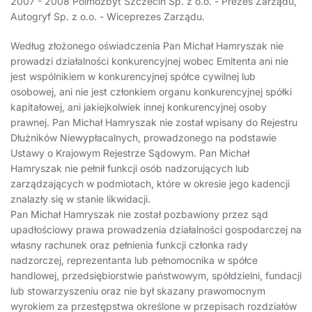
2007 - 2008 Polmozbyt Szczecin Sp. z o.o. - Prezes Zarządu,
Autogryf Sp. z o.o. - Wiceprezes Zarządu.
Według złożonego oświadczenia Pan Michał Hamryszak nie
prowadzi działalności konkurencyjnej wobec Emitenta ani nie
jest wspólnikiem w konkurencyjnej spółce cywilnej lub
osobowej, ani nie jest członkiem organu konkurencyjnej spółki
kapitałowej, ani jakiejkolwiek innej konkurencyjnej osoby
prawnej. Pan Michał Hamryszak nie został wpisany do Rejestru
Dłużników Niewypłacalnych, prowadzonego na podstawie
Ustawy o Krajowym Rejestrze Sądowym. Pan Michał
Hamryszak nie pełnił funkcji osób nadzorujących lub
zarządzających w podmiotach, które w okresie jego kadencji
znalazły się w stanie likwidacji.
Pan Michał Hamryszak nie został pozbawiony przez sąd
upadłościowy prawa prowadzenia działalności gospodarczej na
własny rachunek oraz pełnienia funkcji członka rady
nadzorczej, reprezentanta lub pełnomocnika w spółce
handlowej, przedsiębiorstwie państwowym, spółdzielni, fundacji
lub stowarzyszeniu oraz nie był skazany prawomocnym
wyrokiem za przestępstwa określone w przepisach rozdziałów