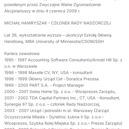
powołanym przez Zwyczajne Walne Zgromadzenie
Akcjonariuszy w dniu 4 czerwca 2009 r.
MICHAŁ HAMRYSZAK - CZŁONEK RADY NADZORCZEJ
Lat 36, wykształcenie wyższe – ukończył Szkołę Główną
Handlową, MBA University of Minnesota/CSOM/SGH
Kariera zawodowa:
1995 - 1997 Accounting Software Consultants/Arnold Hill Sp. z
o.o. w Warszawie
1996 - 1998 Maxelle CV, NY, USA - konsultant
1998 - 1999 Główny Urząd Ceł - Doradca Prezesa
1999 - 2000 PART S.A. - Project Manager
2000 - 2001 Swiss Home Sp. z o.o. - Wiceprezes Zarządu,
2001 - 2002 TDA Capital Partners Inc., CT, USA - Konsultant,
Synergia 97 Sp. z o.o. – członek Rady Nadzorczej,
2003 - 2007 Urząd i jednostki m.st. Warszawy (Zarząd
Oczyszczania Miasta – Dyrektor, Łubna II Sp. z o.o –
Wiceprezes, Szybka Kolej Miejska Sp. z o.o.– Prezes Zarządu)