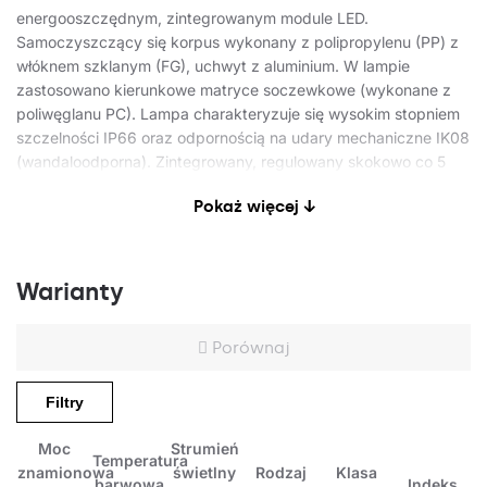
energooszczędnym, zintegrowanym module LED.
Samoczyszczący się korpus wykonany z polipropylenu (PP) z
włóknem szklanym (FG), uchwyt z aluminium. W lampie
zastosowano kierunkowe matryce soczewkowe (wykonane z
poliwęglanu PC). Lampa charakteryzuje się wysokim stopniem
szczelności IP66 oraz odpornością na udary mechaniczne IK08
(wandaloodporna). Zintegrowany, regulowany skokowo co 5
stopni uchwyt pozwala na regulację w zakresie: -5° do +15°
Pokaż więcej ↓
(szczytowy, na słupie); -5° do +15° (boczny, na wysięgniku).
Standardowo wyposażone w przewód H07RN-F o długości
Zastosowanie
0.2m. Opcje: dowolny kolor RAL.
Warianty
Lampa drogowa do stosowania w otwartym terenie do
Porównaj
oświetlenia: ulic, dróg lokalnych, ścieżek rowerowych, alejek,
chodników, parkingów i placów.
Filtry
Moc
Strumień
Temperatura
znamionowa
świetlny
Rodzaj
Klasa
barwowa
Indeks