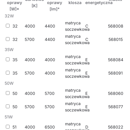
oprawy
oprawy
klosza
energetyczna
[K]
[W]*
[lm]*
32W
matryca
32
4000
4400
C
568008
soczewkowa
matryca
32
5700
4400
C
568015
soczewkowa
35W
matryca
35
4000
4000
E
568084
soczewkowa
matryca
35
5700
4000
E
568091
soczewkowa
50W
matryca
50
4000
5700
E
568060
soczewkowa
matryca
50
5700
5700
E
568077
soczewkowa
51W
matryca
51
4000
6500
D
568022