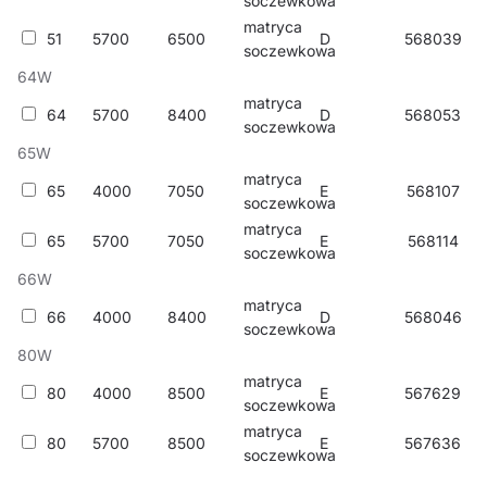
soczewkowa
matryca
51
5700
6500
D
568039
soczewkowa
64W
matryca
64
5700
8400
D
568053
soczewkowa
65W
matryca
65
4000
7050
E
568107
soczewkowa
matryca
65
5700
7050
E
568114
soczewkowa
66W
matryca
66
4000
8400
D
568046
soczewkowa
80W
matryca
80
4000
8500
E
567629
soczewkowa
matryca
80
5700
8500
E
567636
soczewkowa