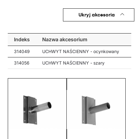
oświetlenie obiektów typu: niepubliczne drogi osiedlowe, drogi,
place i tereny wewnętrzne oraz prywatne, oświetlenie placów
Ukryj akcesoria
budowy.
Zobacz film -
Strado LED
- rewolucyjne oświetlenie drogowe z
kierunkowymi matrycami LED
Indeks
Nazwa akcesorium
314049
UCHWYT NAŚCIENNY - ocynkowany
314056
UCHWYT NAŚCIENNY - szary