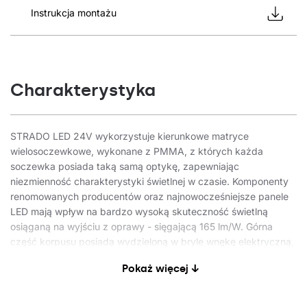
Instrukcja montażu
Charakterystyka
STRADO LED 24V wykorzystuje kierunkowe matryce
wielosoczewkowe, wykonane z PMMA, z których każda
soczewka posiada taką samą optykę, zapewniając
niezmienność charakterystyki świetlnej w czasie. Komponenty
renomowanych producentów oraz najnowocześniejsze panele
LED mają wpływ na bardzo wysoką skuteczność świetlną
osiąganą na wyjściu z oprawy - sięgającą 165 lm/W. Górna
część korpusu posiada wydzieloną w bryle wnękę elektryczną,
dzięki której możliwe jest efektywne chłodzenie wszystkich
Pokaż więcej ↓
elementów, niezależnie od modułu świetlnego. Dolną
powierzchnię oprawy wykończono w całości szybą ze szkła
hartowanego, co zapewnia wysokie walory estetyczne. Oprawa