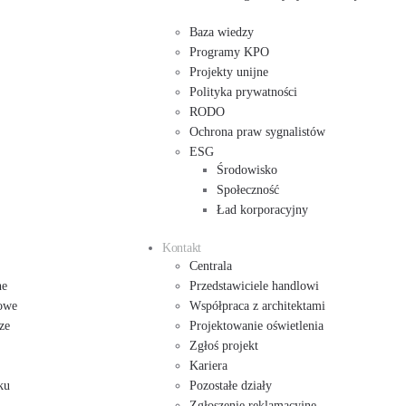
Baza wiedzy
Programy KPO
Projekty unijne
Polityka prywatności
RODO
Ochrona praw sygnalistów
ESG
Środowisko
Społeczność
Ład korporacyjny
Kontakt
Centrala
ne
Przedstawiciele handlowi
owe
Współpraca z architektami
ze
Projektowanie oświetlenia
Zgłoś projekt
Kariera
ku
Pozostałe działy
Zgłoszenie reklamacyjne