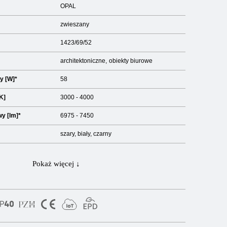
OPAL
zwieszany
1423/69/52
architektoniczne
obiekty biurowe
y [W]*
58
K]
3000 - 4000
y [lm]*
6975 - 7450
szary, biały, czarny
Pokaż więcej ↓