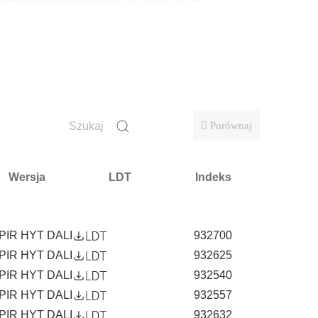
ury światłem, niwelując nieprzyjemny kontrast
ikalny system zwieszania, ułatwiający montaż lampy
sji z wtyczką*) oraz są wyposażone w klosze.
Porównaj
do gniazdka sieci.
Wersja
LDT
Indeks
PIR HYT DALI
932700
PIR HYT DALI
932625
cji Lena Lighting Clue i sterowanie w czasie
PIR HYT DALI
932540
PIR HYT DALI
932557
PIR HYT DALI
932632