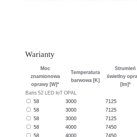
umieszczony na ściance czołowej lampy (w endcap
Wersje direct/indirect pozwalają część światła skie
między powierzchnią doświetlaną bezpośrednio (np.
i regulację zawiesia.
Wszystkie oprawy zwieszane Baris 52 LED IoT zawie
Warianty
*Opcjonalnie istnieje możliwość zamówienia wersji
Moc
Strumień
Temperatura
znamionowa
świetlny opr
barwowa [K]
Charakterystyka IoT
oprawy [W]*
[lm]*
Baris 52 LED IoT OPAL
58
3000
7125
Baris 52 LED IoT
- wyjaśnienie dostępnej wersji:
58
3000
7125
Wersja
IoT BT PIR HYT DALI
posiada: wbudowan
58
3000
7125
rzeczywistym; czujnik ruchu i światła dziennego
PI
58
4000
7450
58
4000
7450