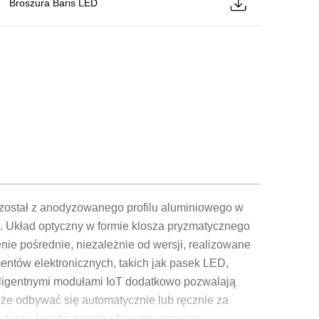
Broszura Baris LED
został z anodyzowanego profilu aluminiowego w
). Układ optyczny w formie klosza pryzmatycznego
ie pośrednie, niezależnie od wersji, realizowane
ntów elektronicznych, takich jak pasek LED,
eligentnymi modułami IoT dodatkowo pozwalają
oże odbywać się automatycznie lub ręcznie za
żenia światła poprzez fizyczny przycisk