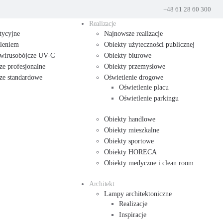
+48 61 28 60 300
Realizacje
tycyjne
Najnowsze realizacje
tleniem
Obiekty użyteczności publicznej
 wirusobójcze UV-C
Obiekty biurowe
ze profesjonalne
Obiekty przemysłowe
cze standardowe
Oświetlenie drogowe
Oświetlenie placu
Oświetlenie parkingu
Obiekty handlowe
Obiekty mieszkalne
Obiekty sportowe
Obiekty HORECA
Obiekty medyczne i clean room
Architekt
Lampy architektoniczne
Realizacje
Inspiracje