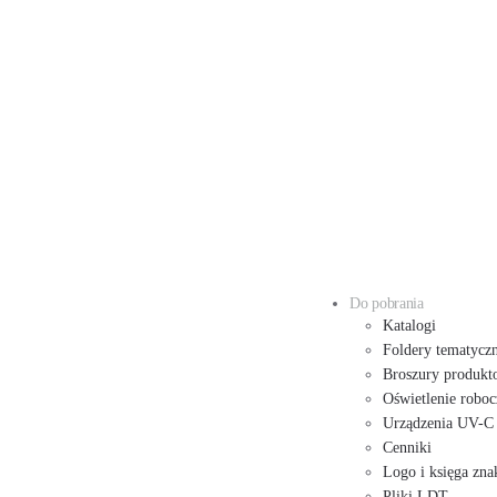
Do pobrania
Katalogi
Foldery tematycz
Broszury produkt
Oświetlenie roboc
Urządzenia UV-C
Cenniki
Logo i księga zna
Pliki LDT