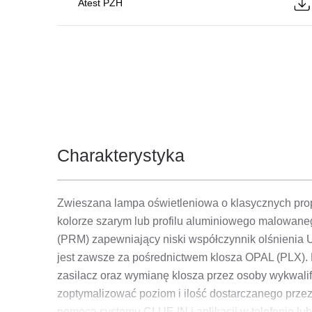
Atest PZH
Charakterystyka
Zwieszana lampa oświetleniowa o klasycznych pro
kolorze szarym lub profilu aluminiowego malowaneg
(PRM) zapewniający niski współczynnik olśnienia U
jest zawsze za pośrednictwem klosza OPAL (PLX). 
zasilacz oraz wymianę klosza przez osoby wykwal
zoptymalizować poziom i ilość dostarczanego przez
pomocą systemu CLUE IN i aplikacji w telefonie lub