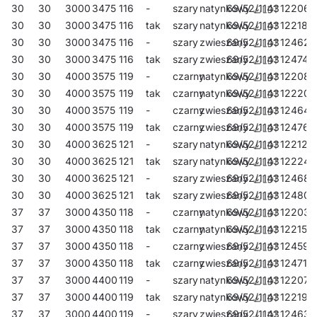
30
30
3000
3475
116
-
szary
natynkowy
69/52/1143
122064
30
30
3000
3475
116
tak
szary
natynkowy
69/52/1143
122187
30
30
3000
3475
116
-
szary
zwieszany
69/52/1143
124624
30
30
3000
3475
116
tak
szary
zwieszany
69/52/1143
124747
30
30
4000
3575
119
-
czarny
natynkowy
69/52/1143
122088
30
30
4000
3575
119
tak
czarny
natynkowy
69/52/1143
122200
30
30
4000
3575
119
-
czarny
zwieszany
69/52/1143
124648
30
30
4000
3575
119
tak
czarny
zwieszany
69/52/1143
124761
30
30
4000
3625
121
-
szary
natynkowy
69/52/1143
122125
30
30
4000
3625
121
tak
szary
natynkowy
69/52/1143
122248
30
30
4000
3625
121
-
szary
zwieszany
69/52/1143
124686
30
30
4000
3625
121
tak
szary
zwieszany
69/52/1143
124808
37
37
3000
4350
118
-
czarny
natynkowy
69/52/1143
122033
37
37
3000
4350
118
tak
czarny
natynkowy
69/52/1143
122156
37
37
3000
4350
118
-
czarny
zwieszany
69/52/1143
124594
37
37
3000
4350
118
tak
czarny
zwieszany
69/52/1143
124716
37
37
3000
4400
119
-
szary
natynkowy
69/52/1143
122071
37
37
3000
4400
119
tak
szary
natynkowy
69/52/1143
122194
37
37
3000
4400
119
-
szary
zwieszany
69/52/1143
124631