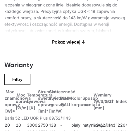
łączenia w nieograniczone linie, idealnie dopasowuje się do
każdego wnętrza. Precyzyjna optyka UGR < 19 zapewnia
komfort pracy, a skuteczność do 143 lm/W gwarantuje wysoką
efektywność i oszczędność energii. Dostępna w wersji
natynkowej lub zwieszanej, w kolorach szarym, białym i
czarnym, z aluminiowym korpusem i sterowaniem DALI lub
Pokaż więcej ↓
on/off. To perfekcyjne połączenie nowoczesnego designu,
jakości i funkcjonalności – idealne do biur, przestrzeni
komercyjnych i nowoczesnych wnętrz.
Warianty
Uwaga !
Filtry
Przy łączeniu opraw Baris 52 w linię należy stosować oprawy o
jednakowej mocy na metr (W/m), aby uzyskać równomierne
Moc
Strumień
Skuteczność
świecenie całej linii opraw.
Moc
Temperatura
Wymiary
znamionowa
świetlny
świetlna
DIMM
Kolor
Sposób
oprawy
barwowa
(W/S/G/Z)
LDT
Indeks
oprawy
oprawy
oprawy
DALI
korpusu
montażu
Zastosowanie
[W/m]
[K]
[mm]
[W]*
[lm]*
[lm/W]
Baris 52 LED UGR Plus 69/52/1143
20
20
3000
2750
138
-
biały
natynkowy
69/52/1143
122040
Oprawa dedykowana jest do użytku wewnętrznego. Znajduje