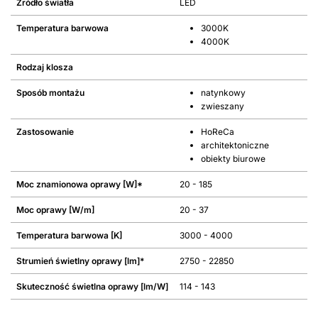
Źródło światła
LED
Temperatura barwowa
3000K
4000K
Rodzaj klosza
Sposób montażu
natynkowy
zwieszany
Zastosowanie
HoReCa
architektoniczne
obiekty biurowe
Moc znamionowa oprawy [W]*
20 - 185
Moc oprawy [W/m]
20 - 37
Temperatura barwowa [K]
3000 - 4000
Strumień świetlny oprawy [lm]*
2750 - 22850
Skuteczność świetlna oprawy [lm/W]
114 - 143