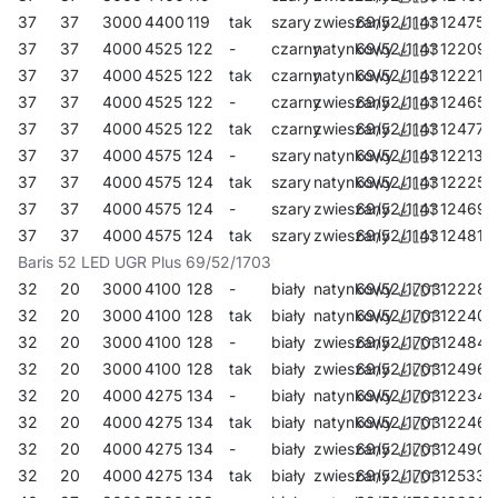
37
37
3000
4400
119
tak
szary
zwieszany
69/52/1143
124754
37
37
4000
4525
122
-
czarny
natynkowy
69/52/1143
122095
37
37
4000
4525
122
tak
czarny
natynkowy
69/52/1143
122217
37
37
4000
4525
122
-
czarny
zwieszany
69/52/1143
124655
37
37
4000
4525
122
tak
czarny
zwieszany
69/52/1143
124778
37
37
4000
4575
124
-
szary
natynkowy
69/52/1143
122132
37
37
4000
4575
124
tak
szary
natynkowy
69/52/1143
122255
37
37
4000
4575
124
-
szary
zwieszany
69/52/1143
124693
37
37
4000
4575
124
tak
szary
zwieszany
69/52/1143
124815
Baris 52 LED UGR Plus 69/52/1703
32
20
3000
4100
128
-
biały
natynkowy
69/52/1703
122286
32
20
3000
4100
128
tak
biały
natynkowy
69/52/1703
122408
32
20
3000
4100
128
-
biały
zwieszany
69/52/1703
124846
32
20
3000
4100
128
tak
biały
zwieszany
69/52/1703
124969
32
20
4000
4275
134
-
biały
natynkowy
69/52/1703
122347
32
20
4000
4275
134
tak
biały
natynkowy
69/52/1703
122460
32
20
4000
4275
134
-
biały
zwieszany
69/52/1703
124907
32
20
4000
4275
134
tak
biały
zwieszany
69/52/1703
125331