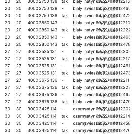
20
20
3000
2750
138
tak
biały
natynkowy
69/52/1143
122163
zastosowanie jako źródło światła głównego i sprzyja pracy
20
20
3000
2750
138
-
biały
zwieszany
69/52/1143
124600
biurowej wymagającej skupienia wzroku. Unikalne wzornictwo,
20
20
3000
2750
138
tak
biały
zwieszany
69/52/1143
124723
energooszczędne moduły LED oraz możliwość współpracy z
20
20
4000
2850
143
-
biały
natynkowy
69/52/1143
122101
zewnętrznymi systemami sterowania oświetleniem w
20
20
4000
2850
143
tak
biały
natynkowy
69/52/1143
122224
standardzie DALI dedykują lampę do zastosowania w
nowoczesnych biurowcach klasy A+, ze szczególnym
20
20
4000
2850
143
-
biały
zwieszany
69/52/1143
124662
uwzględnieniem pomieszczeń reprezentacyjnych.
20
20
4000
2850
143
tak
biały
zwieszany
69/52/1143
124785
27
27
3000
3525
131
-
biały
natynkowy
69/52/1143
122057
27
27
3000
3525
131
tak
biały
natynkowy
69/52/1143
122170
27
27
3000
3525
131
-
biały
zwieszany
69/52/1143
124617
27
27
3000
3525
131
tak
biały
zwieszany
69/52/1143
124730
27
27
4000
3675
136
-
biały
natynkowy
69/52/1143
122118
27
27
4000
3675
136
tak
biały
natynkowy
69/52/1143
122231
27
27
4000
3675
136
-
biały
zwieszany
69/52/1143
124679
27
27
4000
3675
136
tak
biały
zwieszany
69/52/1143
124792
30
30
3000
3425
114
-
czarny
natynkowy
69/52/1143
122026
30
30
3000
3425
114
tak
czarny
natynkowy
69/52/1143
122149
30
30
3000
3425
114
-
czarny
zwieszany
69/52/1143
124587
30
30
3000
3425
114
tak
czarny
zwieszany
69/52/1143
124709