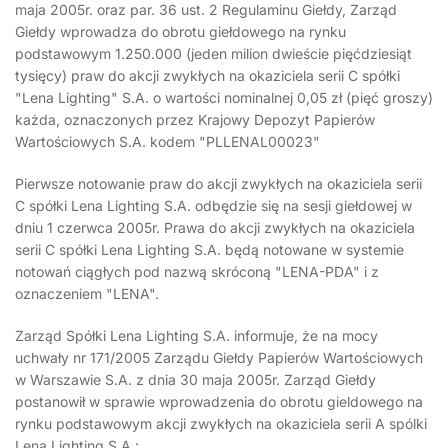
maja 2005r. oraz par. 36 ust. 2 Regulaminu Giełdy, Zarząd
Giełdy wprowadza do obrotu giełdowego na rynku
podstawowym 1.250.000 (jeden milion dwieście pięćdziesiąt
tysięcy) praw do akcji zwykłych na okaziciela serii C spółki
"Lena Lighting" S.A. o wartości nominalnej 0,05 zł (pięć groszy)
każda, oznaczonych przez Krajowy Depozyt Papierów
Wartościowych S.A. kodem "PLLENAL00023"
Pierwsze notowanie praw do akcji zwykłych na okaziciela serii
C spółki Lena Lighting S.A. odbędzie się na sesji giełdowej w
dniu 1 czerwca 2005r. Prawa do akcji zwykłych na okaziciela
serii C spółki Lena Lighting S.A. będą notowane w systemie
notowań ciągłych pod nazwą skróconą "LENA-PDA" i z
oznaczeniem "LENA".
Zarząd Spółki Lena Lighting S.A. informuje, że na mocy
uchwały nr 171/2005 Zarządu Giełdy Papierów Wartościowych
w Warszawie S.A. z dnia 30 maja 2005r. Zarząd Giełdy
postanowił w sprawie wprowadzenia do obrotu gieldowego na
rynku podstawowym akcji zwykłych na okaziciela serii A spólki
Lena Lighting S.A.: