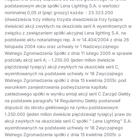
podstawowym akcje spółki Lena Lighting S.A. o wartości
nominalnej 0,05 zł (pięć groszy) każda: - 23.323.200
(dwadzieścia trzy miliony trzysta dwadzieścia trzy tysiące
dwieście) akcji zwykłych na okaziciela serii A wyemitownych w
związku z zawiązaniem spółki akcyjnej Lena lighting S.A. na
podstawie aktu notarialnego rep. A nr 14.404/2004 z dnia 26
listopada 2004 roku oraz uchwaly nr 1 Nadzwyczajnego
Walnego Zgromadzenia Spółki z dnia 11 lutego 2005 w sprawie
podziału akcji serii A; - 1.250.00 (jeden milion dwieście
pięćdziesiąt tysięcy) akcji zwykłych na okaziciela serii C,
wyemitowanych na podstawie uchwały nr 18 Zwyczajnego
Walnego Zgromadzenia spółki z dnia 15 kwietnia 2005r. pod
warunkiem zarejestrowania podwyższenia kapitału
zakładowego spółki w wyniku emisji akcji serii C Zarząd Giełdy
na podstawie paragrafu 14 Regulaminu Giełdy postanowił
dopuścić do obrotu giełdowego na rynku podstawowym
1.250.000 (jeden milion dwieście pięćdziesiąt tysięcy) praw do
akcji zwykłych na okaziciela serii C spółki " Lena Lighting" S.A.
wyemitowanych na podstawie uchwaly nr 18 Zwyczajnego
Walnego Zgromadzenia spółki z dnia 15 kwietnia 2005r. o