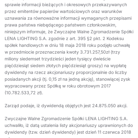
sprawie informacji bieżących i okresowych przekazywanych
przez emitentów papierów wartościowych oraz warunków
uznawania za równoważne informacji wymaganych przepisami
prawa państwa niebędącego państwem członkowskim,
niniejszym informuje, że Zwyczajne Walne Zgromadzenie Spółki
LENA LIGHTING S.A. zgodnie z art. 395 §2 pkt. 2 Kodeksu
spółek handlowych w dniu 18 maja 2018 roku podjęło uchwałę
w przedmiocie przeznaczenia kwoty 3.731.257,50zł (trzy
miliony siedemset trzydzieści jeden tysięcy dwieście
pięćdziesiąt siedem złotych pięćdziesiąt groszy) na wypłatę
dywidendy na rzecz akcjonariuszy proporcjonalnie do liczby
posiadanych akcji (tj. 0,15 zł na jedną akcję), stanowiącej zysk
wypracowany przez Spółkę w roku obrotowym 2017
(10.782.533,72 zł).
Zarząd podaje, iż dywidendą objętych jest 24.875.050 akcji.
Zwyczajne Walne Zgromadzenie Spółki LENA LIGHTING S.A.
uchwaliło, iż datą ustalenia listy akcjonariuszy uprawnionych do
dywidendy (tzw. dzień dywidendy) jest dzień 11 czerwca 2018