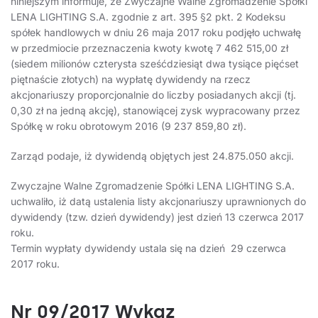
niniejszym informuje, że Zwyczajne Walne Zgromadzenie Spółki
LENA LIGHTING S.A. zgodnie z art. 395 §2 pkt. 2 Kodeksu
spółek handlowych w dniu 26 maja 2017 roku podjęło uchwałę
w przedmiocie przeznaczenia kwoty kwotę 7 462 515,00 zł
(siedem milionów czterysta sześćdziesiąt dwa tysiące pięćset
piętnaście złotych) na wypłatę dywidendy na rzecz
akcjonariuszy proporcjonalnie do liczby posiadanych akcji (tj.
0,30 zł na jedną akcję), stanowiącej zysk wypracowany przez
Spółkę w roku obrotowym 2016 (9 237 859,80 zł).
Zarząd podaje, iż dywidendą objętych jest 24.875.050 akcji.
Zwyczajne Walne Zgromadzenie Spółki LENA LIGHTING S.A.
uchwaliło, iż datą ustalenia listy akcjonariuszy uprawnionych do
dywidendy (tzw. dzień dywidendy) jest dzień 13 czerwca 2017
roku.
Termin wypłaty dywidendy ustala się na dzień 29 czerwca
2017 roku.
Nr 09/2017 Wykaz