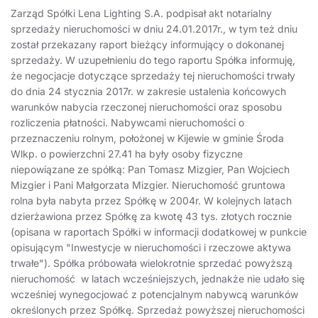
Zarząd Spółki Lena Lighting S.A. podpisał akt notarialny
sprzedaży nieruchomości w dniu 24.01.2017r., w tym też dniu
został przekazany raport bieżący informujący o dokonanej
sprzedaży. W uzupełnieniu do tego raportu Spółka informuję,
że negocjacje dotyczące sprzedaży tej nieruchomości trwały
do dnia 24 stycznia 2017r. w zakresie ustalenia końcowych
warunków nabycia rzeczonej nieruchomości oraz sposobu
rozliczenia płatności. Nabywcami nieruchomości o
przeznaczeniu rolnym, położonej w Kijewie w gminie Środa
Wlkp. o powierzchni 27.41 ha były osoby fizyczne
niepowiązane ze spółką: Pan Tomasz Mizgier, Pan Wojciech
Mizgier i Pani Małgorzata Mizgier. Nieruchomość gruntowa
rolna była nabyta przez Spółkę w 2004r. W kolejnych latach
dzierżawiona przez Spółkę za kwotę 43 tys. złotych rocznie
(opisana w raportach Spółki w informacji dodatkowej w punkcie
opisującym "Inwestycje w nieruchomości i rzeczowe aktywa
trwałe"). Spółka próbowała wielokrotnie sprzedać powyższą
nieruchomość w latach wcześniejszych, jednakże nie udało się
wcześniej wynegocjować z potencjalnym nabywcą warunków
określonych przez Spółkę. Sprzedaż powyższej nieruchomości