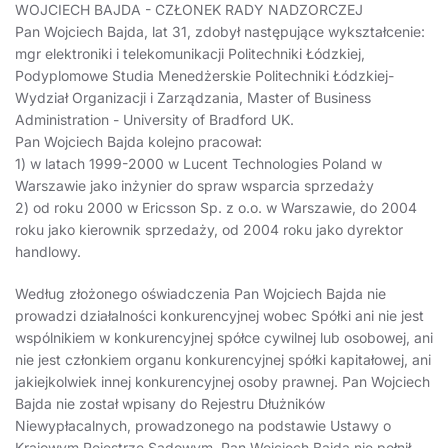
WOJCIECH BAJDA - CZŁONEK RADY NADZORCZEJ
Pan Wojciech Bajda, lat 31, zdobył następujące wykształcenie:
mgr elektroniki i telekomunikacji Politechniki Łódzkiej,
Podyplomowe Studia Menedżerskie Politechniki Łódzkiej-
Wydział Organizacji i Zarządzania, Master of Business
Administration - University of Bradford UK.
Pan Wojciech Bajda kolejno pracował:
1) w latach 1999-2000 w Lucent Technologies Poland w
Warszawie jako inżynier do spraw wsparcia sprzedaży
2) od roku 2000 w Ericsson Sp. z o.o. w Warszawie, do 2004
roku jako kierownik sprzedaży, od 2004 roku jako dyrektor
handlowy.
Według złożonego oświadczenia Pan Wojciech Bajda nie
prowadzi działalności konkurencyjnej wobec Spółki ani nie jest
wspólnikiem w konkurencyjnej spółce cywilnej lub osobowej, ani
nie jest członkiem organu konkurencyjnej spółki kapitałowej, ani
jakiejkolwiek innej konkurencyjnej osoby prawnej. Pan Wojciech
Bajda nie został wpisany do Rejestru Dłużników
Niewypłacalnych, prowadzonego na podstawie Ustawy o
Krajowym Rejestrze Sądowym. Pan Wojciech Bajda nie pełnił