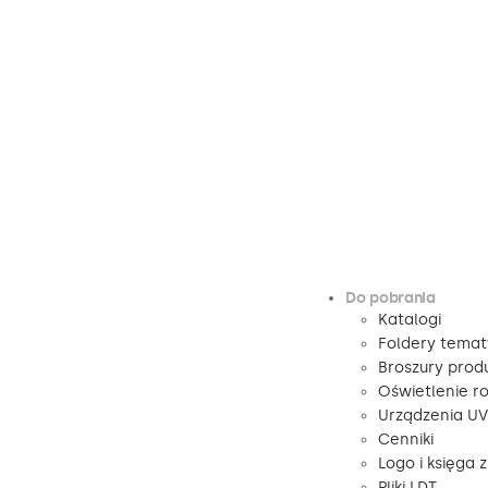
Do pobrania
Katalogi
Foldery tema
Broszury pro
Oświetlenie r
Urządzenia U
Cenniki
Logo i księga 
Pliki LDT