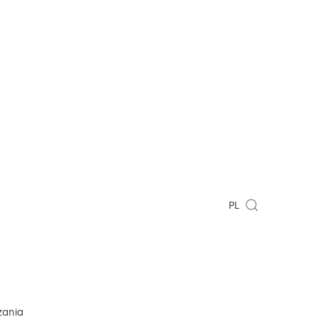
PL
zania