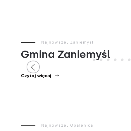
Najnowsze
,
Zaniemyśl
Gmina Zaniemyśl
Czytaj więcej
Najnowsze
,
Opalenica