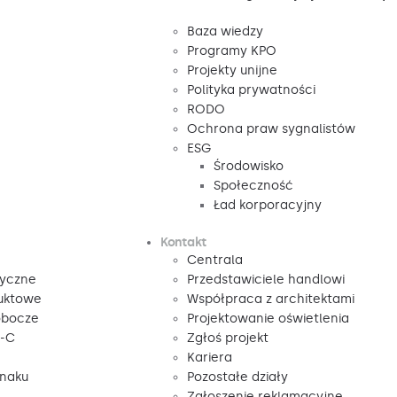
Baza wiedzy
Programy KPO
Projekty unijne
Polityka prywatności
RODO
Ochrona praw sygnalistów
ESG
Środowisko
Społeczność
Ład korporacyjny
Kontakt
Centrala
tyczne
Przedstawiciele handlowi
duktowe
Współpraca z architektami
obocze
Projektowanie oświetlenia
V-C
Zgłoś projekt
Kariera
znaku
Pozostałe działy
Zgłoszenie reklamacyjne