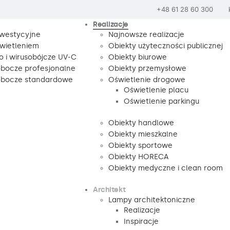
+48 61 28 60 300
Realizacje
nwestycyjne
Najnowsze realizacje
wietleniem
Obiekty użyteczności publicznej
o i wirusobójcze UV-C
Obiekty biurowe
obocze profesjonalne
Obiekty przemysłowe
robocze standardowe
Oświetlenie drogowe
Oświetlenie placu
Oświetlenie parkingu
Obiekty handlowe
Obiekty mieszkalne
Obiekty sportowe
Obiekty HORECA
Obiekty medyczne i clean room
Architekt
Lampy architektoniczne
Realizacje
Inspiracje