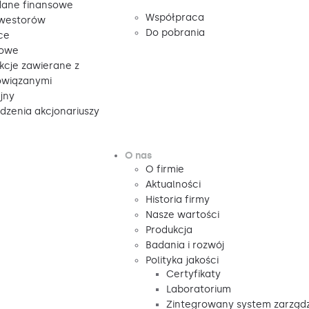
ane finansowe
Współpraca
nwestorów
Do pobrania
ce
sowe
kcje zawierane z
owiązanymi
jny
zenia akcjonariuszy
O nas
O firmie
Aktualności
Historia firmy
Nasze wartości
Produkcja
Badania i rozwój
Polityka jakości
Certyfikaty
Laboratorium
Zintegrowany system zarząd