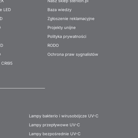
 ZK
Nasz sklep sterilon.pl
re LED
Baza wiedzy
ED
Zgłoszenie reklamacyjne
D
Projekty unijne
Polityka prywatności
ED
RODO
D
Ochrona praw sygnalistów
 CRI95
Lampy bakterio i wirusobójcze UV-C
Lampy przepływowe UV-C
Lampy bezpośrednie UV-C