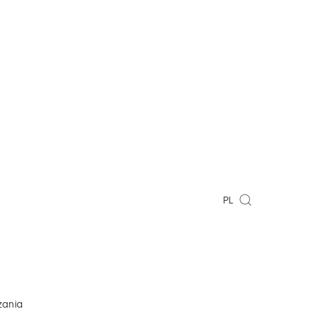
PL
zania