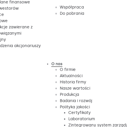
ane finansowe
Współpraca
nwestorów
Do pobrania
ce
sowe
kcje zawierane z
owiązanymi
jny
zenia akcjonariuszy
O nas
O firmie
Aktualności
Historia firmy
Nasze wartości
Produkcja
Badania i rozwój
Polityka jakości
Certyfikaty
Laboratorium
Zintegrowany system zarząd