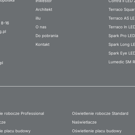
opolska
Inwestor
Contra II LED
Architekt
Terraco Squa
illu
Terraco AS L
 8-16
O nas
Terraco In LE
g.pl
Do pobrania
Spark Pro LED
Kontakt
Spark Long L
Spark Eye LE
Lumedic SM R
pl
ie robocze Professional
Oświetlenie robocze Standard
cze
Naświetlacze
ie placu budowy
Oświetlenie placu budowy