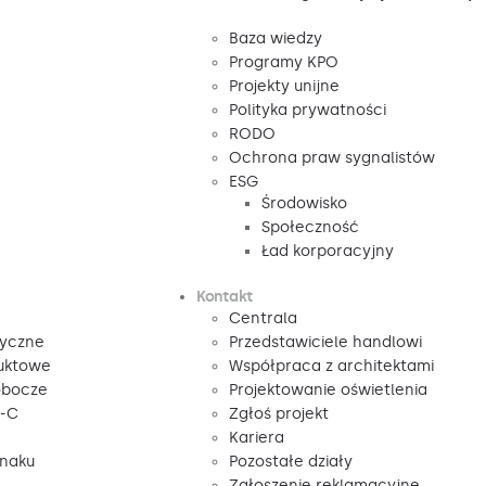
Baza wiedzy
Programy KPO
Projekty unijne
Polityka prywatności
RODO
Ochrona praw sygnalistów
ESG
Środowisko
Społeczność
Ład korporacyjny
Kontakt
Centrala
tyczne
Przedstawiciele handlowi
duktowe
Współpraca z architektami
obocze
Projektowanie oświetlenia
V-C
Zgłoś projekt
Kariera
znaku
Pozostałe działy
Zgłoszenie reklamacyjne