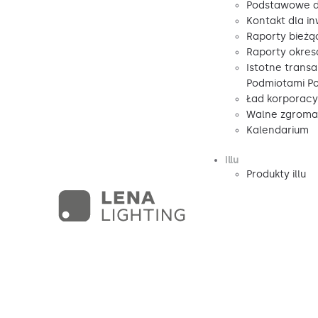
Podstawowe d
Kontakt dla i
Raporty bieżą
Raporty okre
Istotne transa
Podmiotami P
Ład korporacy
Walne zgromad
Kalendarium
illu
Produkty illu