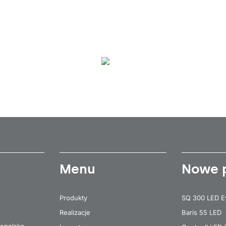
Menu
Nowe 
Produkty
SQ 300 LED E
Realizacje
Baris 55 LED