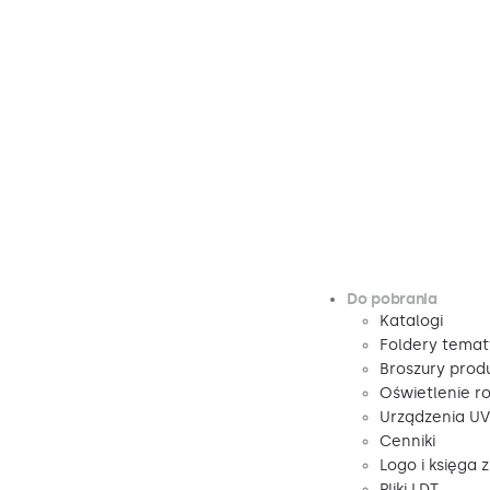
Do pobrania
Katalogi
Foldery tema
Broszury pro
Oświetlenie r
Urządzenia U
Cenniki
Logo i księga 
Pliki LDT