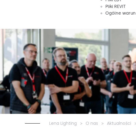
Pliki REVIT
Ogólne warunk
Lena Lighting
O nas
Aktualności