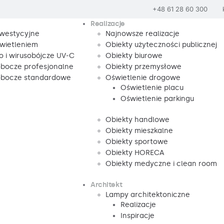
+48 61 28 60 300
Realizacje
nwestycyjne
Najnowsze realizacje
wietleniem
Obiekty użyteczności publicznej
o i wirusobójcze UV-C
Obiekty biurowe
obocze profesjonalne
Obiekty przemysłowe
robocze standardowe
Oświetlenie drogowe
Oświetlenie placu
Oświetlenie parkingu
Obiekty handlowe
Obiekty mieszkalne
Obiekty sportowe
Obiekty HORECA
Obiekty medyczne i clean room
Architekt
Lampy architektoniczne
Realizacje
Inspiracje