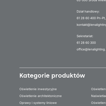
63-000 Środa Wielk
Dział handlowy:
61 28 60 400
Pn-Pt,
kontakt@lenalightin
Sekretariat:
61 28 60 300
office@lenalighting.
Kategorie produktów
Oświetlenie inwestycyjne
Oświetlen
Oświetlenie architektoniczne
Naświetla
Oprawy i systemy liniowe
Oświetlen