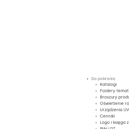
Do pobrania
Katalogi
Foldery tema
Broszury pro
Oświetlenie r
Urządzenia U
Cenniki
Logo i księga 
Pliki LDT