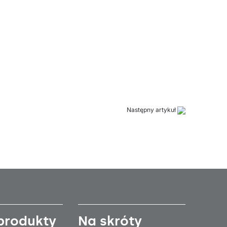
Następny artykuł
produkty
Na skróty