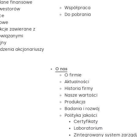
ane finansowe
Współpraca
nwestorów
Do pobrania
ce
sowe
kcje zawierane z
owiązanymi
jny
zenia akcjonariuszy
O nas
O firmie
Aktualności
Historia firmy
Nasze wartości
Produkcja
Badania i rozwój
Polityka jakości
Certyfikaty
Laboratorium
Zintegrowany system zarząd