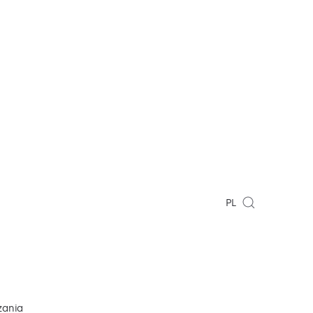
PL
zania