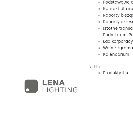
Podstawowe d
Kontakt dla i
Raporty bieżą
Raporty okre
Istotne transa
Podmiotami P
Ład korporacy
Walne zgromad
Kalendarium
illu
Produkty illu