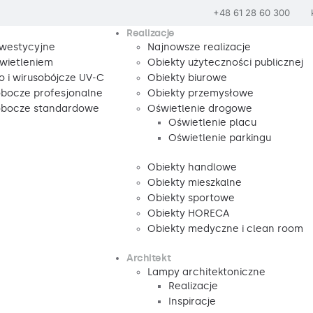
+48 61 28 60 300
Realizacje
nwestycyjne
Najnowsze realizacje
wietleniem
Obiekty użyteczności publicznej
o i wirusobójcze UV-C
Obiekty biurowe
obocze profesjonalne
Obiekty przemysłowe
robocze standardowe
Oświetlenie drogowe
Oświetlenie placu
Oświetlenie parkingu
Obiekty handlowe
Obiekty mieszkalne
Obiekty sportowe
Obiekty HORECA
Obiekty medyczne i clean room
Architekt
Lampy architektoniczne
Realizacje
Inspiracje