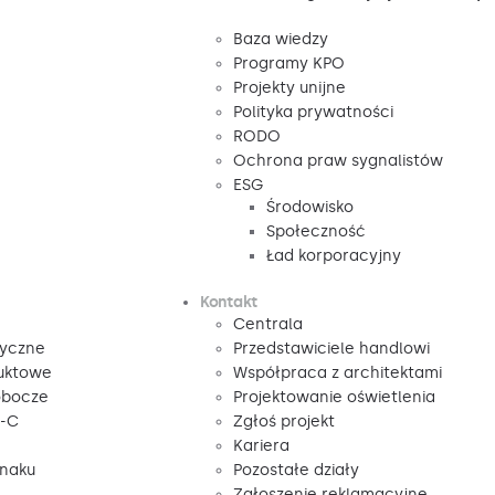
Baza wiedzy
Programy KPO
Projekty unijne
Polityka prywatności
RODO
Ochrona praw sygnalistów
ESG
Środowisko
Społeczność
Ład korporacyjny
Kontakt
Centrala
tyczne
Przedstawiciele handlowi
duktowe
Współpraca z architektami
obocze
Projektowanie oświetlenia
V-C
Zgłoś projekt
Kariera
znaku
Pozostałe działy
Zgłoszenie reklamacyjne