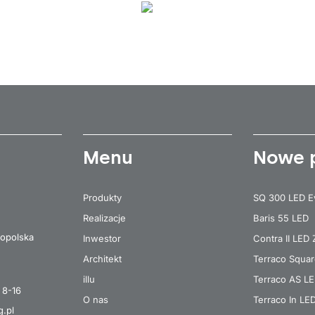
Menu
Nowe 
Produkty
SQ 300 LED E
Realizacje
Baris 55 LED
opolska
Inwestor
Contra II LED
Architekt
Terraco Squa
illu
Terraco AS L
 8-16
O nas
Terraco In LE
g.pl