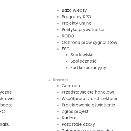
Baza wiedzy
Programy KPO
Projekty unijne
Polityka prywatności
RODO
Ochrona praw sygnalistów
ESG
Środowisko
Społeczność
Ład korporacyjny
Kontakt
Centrala
tyczne
Przedstawiciele handlowi
duktowe
Współpraca z architektami
obocze
Projektowanie oświetlenia
V-C
Zgłoś projekt
Kariera
znaku
Pozostałe działy
Zgłoszenie reklamacyjne