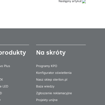
Następny artykuł
produkty
Na skróty
vo Plus
Programy KPO
Konfigurator oświetlenia
 ZK
Nasz sklep sterilon.pl
re LED
Baza wiedzy
ED
Zgłoszenie reklamacyjne
D
Projekty unijne