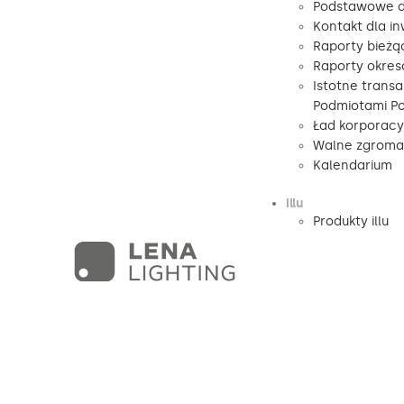
Podstawowe d
Kontakt dla i
Raporty bieżą
Raporty okre
Istotne transa
Podmiotami P
Ład korporacy
Walne zgromad
Kalendarium
illu
Produkty illu