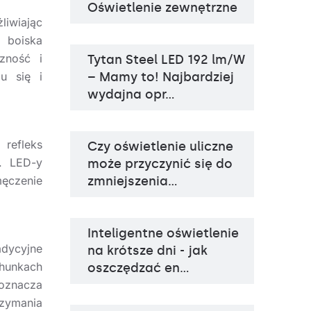
Oświetlenie zewnętrzne
Temperatura barwowa
3000K, 4000K
Źródło światła
LED
liwiając
Sposób montażu
natynkowy, zwieszany
i boiska
Rodzaj klosza
OPAL, PRM, PRM MAT
zność i
Tytan Steel LED 192 lm/W
iu się i
– Mamy to! Najbardziej
wydajna opr…
refleks
Czy oświetlenie uliczne
Temperatura barwowa
5000K
Źródło światła
LED
. LED-y
może przyczynić się do
męczenie
zmniejszenia…
Inteligentne oświetlenie
adycyjne
na krótsze dni - jak
chunkach
oszczędzać en…
 oznacza
rzymania