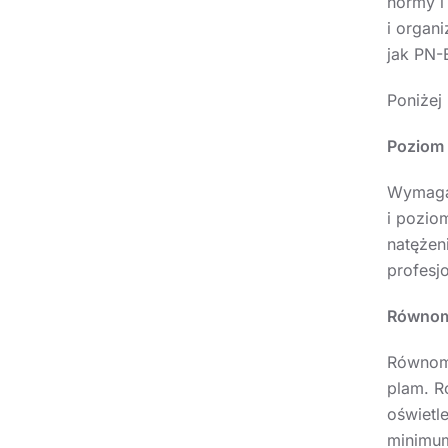
normy i
i organ
jak PN-
Poniżej
Poziom 
Wymagan
i pozio
natężen
profesj
Równomi
Równomi
plam. R
oświetl
minimum