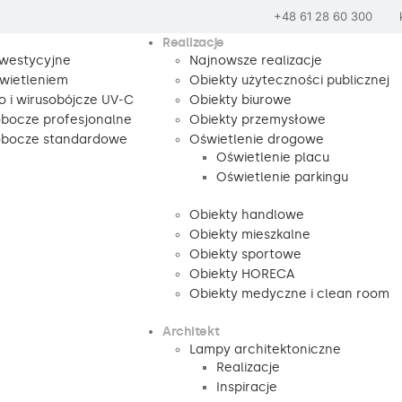
+48 61 28 60 300
Realizacje
nwestycyjne
Najnowsze realizacje
wietleniem
Obiekty użyteczności publicznej
o i wirusobójcze UV-C
Obiekty biurowe
obocze profesjonalne
Obiekty przemysłowe
robocze standardowe
Oświetlenie drogowe
Oświetlenie placu
Oświetlenie parkingu
Obiekty handlowe
Obiekty mieszkalne
Obiekty sportowe
Obiekty HORECA
Obiekty medyczne i clean room
Architekt
Lampy architektoniczne
Realizacje
Inspiracje