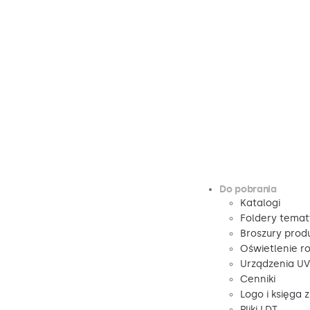
Do pobrania
Katalogi
Foldery tema
Broszury pro
Oświetlenie r
Urządzenia U
Cenniki
Logo i księga 
Pliki LDT