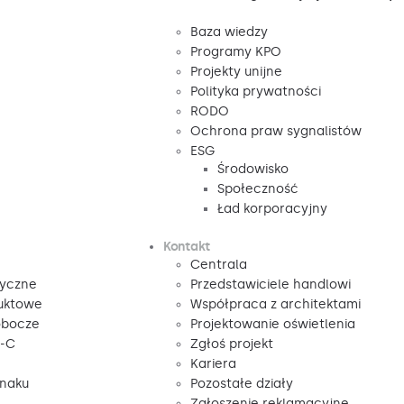
Baza wiedzy
Programy KPO
Projekty unijne
Polityka prywatności
RODO
Ochrona praw sygnalistów
ESG
Środowisko
Społeczność
Ład korporacyjny
Kontakt
Centrala
tyczne
Przedstawiciele handlowi
duktowe
Współpraca z architektami
obocze
Projektowanie oświetlenia
V-C
Zgłoś projekt
Kariera
znaku
Pozostałe działy
Zgłoszenie reklamacyjne