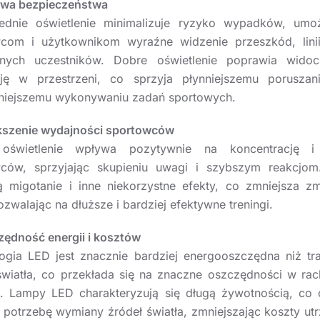
awa bezpieczeństwa
dnie oświetlenie minimalizuje ryzyko wypadków, umoż
com i użytkownikom wyraźne widzenie przeszkód, lini
nnych uczestników. Dobre oświetlenie poprawia widoc
cję w przestrzeni, co sprzyja płynniejszemu poruszan
niejszemu wykonywaniu zadań sportowych.
kszenie wydajności sportowców
oświetlenie wpływa pozytywnie na koncentrację i 
wców, sprzyjając skupieniu uwagi i szybszym reakcjom
ą migotanie i inne niekorzystne efekty, co zmniejsza z
ozwalając na dłuższe i bardziej efektywne treningi.
zędność energii i kosztów
ogia LED jest znacznie bardziej energooszczędna niż tr
światła, co przekłada się na znaczne oszczędności w ra
. Lampy LED charakteryzują się długą żywotnością, co
 potrzebę wymiany źródeł światła, zmniejszając koszty ut