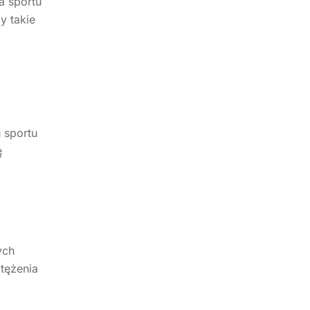
a sportu
y takie
 sportu
ę
ych
tężenia