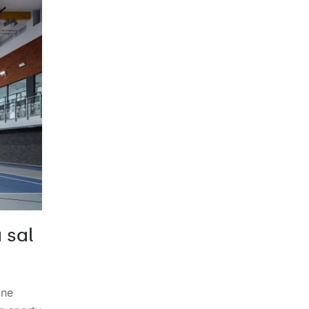
 sal
one