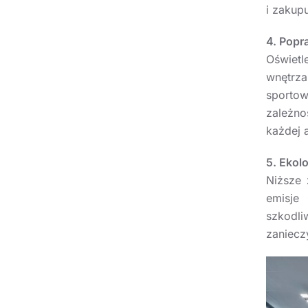
i zakup
4. Popr
Oświet
wnętrza
sporto
zależno
każdej 
5. Ekol
Niższe 
emisje
szkodli
zaniecz