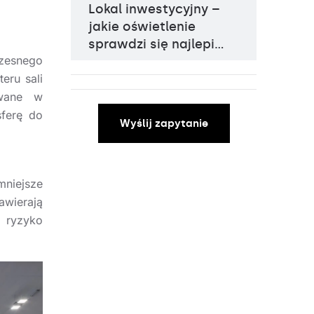
Lokal inwestycyjny –
jakie oświetlenie
sprawdzi się najlepi…
zesnego
eru sali
owane w
sferę do
Wyślij zapytanie
mniejsze
wierają
a ryzyko