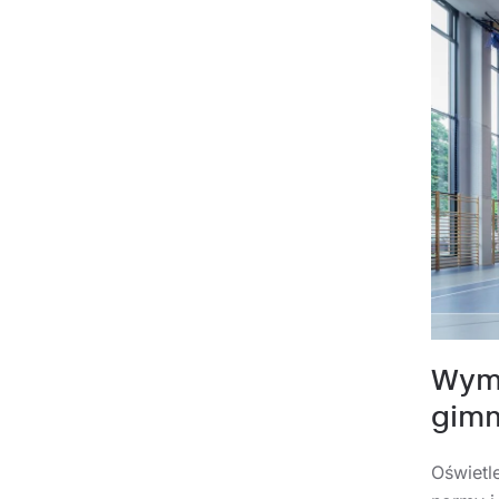
Wymo
gimn
Oświetl