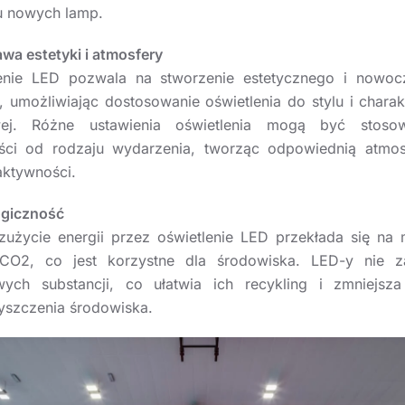
u nowych lamp.
awa estetyki i atmosfery
lenie LED pozwala na stworzenie estetycznego i nowoc
, umożliwiając dostosowanie oświetlenia do stylu i charakt
wej. Różne ustawienia oświetlenia mogą być stos
ści od rodzaju wydarzenia, tworząc odpowiednią atmo
aktywności.
ogiczność
zużycie energii przez oświetlenie LED przekłada się na 
 CO2, co jest korzystne dla środowiska. LED-y nie za
wych substancji, co ułatwia ich recykling i zmniejsz
yszczenia środowiska.