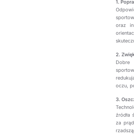
1. Popr
Odpowie
sportow
oraz i
orienta
skutecz
2. Zwię
Dobre 
sporto
redukuj
oczu, p
3. Oszc
Technol
źródła 
za prąd
rzadszą