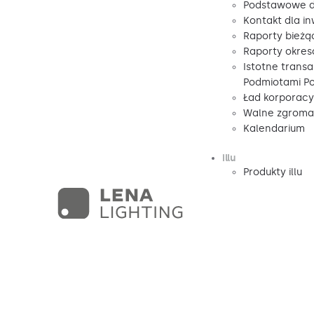
Podstawowe d
Kontakt dla i
Raporty bieżą
Raporty okre
Istotne transa
Podmiotami P
Ład korporacy
Walne zgromad
Kalendarium
illu
Produkty illu