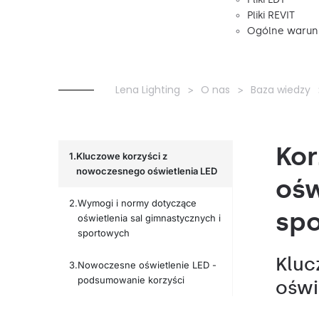
Pliki REVIT
Ogólne warunk
Lena Lighting
O nas
Baza wiedzy
Kor
Kluczowe korzyści z
nowoczesnego oświetlenia LED
ośw
Wymogi i normy dotyczące
spo
oświetlenia sal gimnastycznych i
sportowych
Klu
Nowoczesne oświetlenie LED -
podsumowanie korzyści
oświ