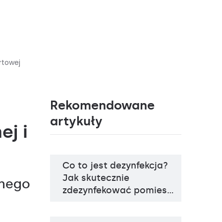
rtowej
Rekomendowane
artykuły
ej i
Co to jest dezynfekcja?
Temperatura barwowa
4000K
Źródło światła
LED
Jak skutecznie
nego
Sposób montażu
zwieszany
zdezynfekować pomies…
Rodzaj klosza
transparentny