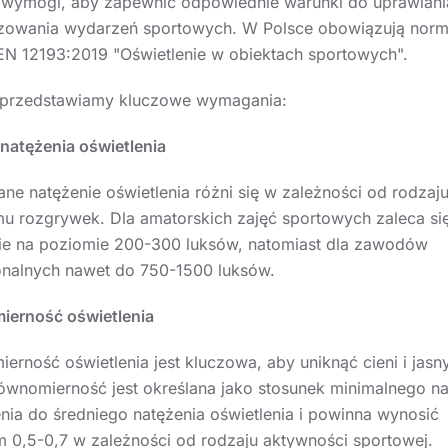
 wymogi, aby zapewnić odpowiednie warunki do uprawiani
izowania wydarzeń sportowych. W Polsce obowiązują norm
EN 12193:2019 "Oświetlenie w obiektach sportowych".
 przedstawiamy kluczowe wymagania:
natężenia oświetlenia
e natężenie oświetlenia różni się w zależności od rodzaju
mu rozgrywek. Dla amatorskich zajęć sportowych zaleca si
ie na poziomie 200-300 luksów, natomiast dla zawodów
onalnych nawet do 750-1500 luksów.
erność oświetlenia
erność oświetlenia jest kluczowa, aby uniknąć cieni i jasn
ównomierność jest określana jako stosunek minimalnego na
enia do średniego natężenia oświetlenia i powinna wynosić
 0,5-0,7 w zależności od rodzaju aktywności sportowej.