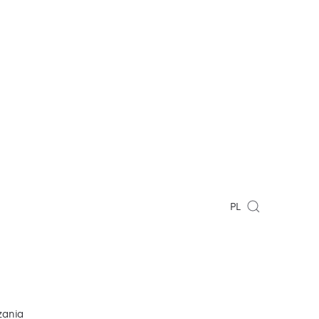
PL
zania