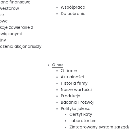
ane finansowe
Współpraca
nwestorów
Do pobrania
ce
sowe
kcje zawierane z
owiązanymi
jny
zenia akcjonariuszy
O nas
O firmie
Aktualności
Historia firmy
Nasze wartości
Produkcja
Badania i rozwój
Polityka jakości
Certyfikaty
Laboratorium
Zintegrowany system zarząd