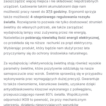
zaoszczędzić więcej miejsca i nie składować niepotrzebnych
urządzeń. Ładowanie takimi akumulatorami daje nam
możliwość pracy nawet do
37,5 godziny
. Ergonomii sprzyja
także możliwość
4-stopniowego regulowania rozsyłu
światła
. Rozwiązanie to pozwala nie tylko dostosować strumień
świetlny do własnych potrzeb, ale także zarządzać
wydajnością lampy oraz zużywaną przez nie energią.
Naświetlacze
pobierają niewielką ilość energii elektrycznej
,
co przekłada się na niższe rachunki za prąd elektryczny.
Wybierając produkt, który będzie nam służył przez lata
przyczyniamy się do ochrony środowiska naturalnego.
Za wydajnością i efektywnością świetlną stoją również wysokie
parametry świetlne, które pozytywnie oddziałują na nasze
samopoczucie oraz wzrok. Świetnie sprawdzą się w przypadku
wykonywania prac wymagających dużej precyzji. Gwarantuje
to także równomierne, kierunkowe światło, uzyskane dzięki
antyodblaskowemu kloszowi wykonanego z poliwęglanu,
przepuszczającego nawet 80% światła. Współczynnik
odporności IK09 to pewność, że przy mechanicznym
uderzeniu, działaniu niesprzyjających warunków