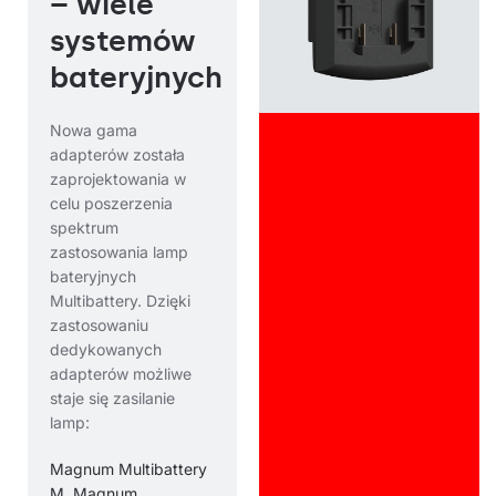
– wiele
systemów
bateryjnych
Nowa gama
adapterów została
zaprojektowania w
celu poszerzenia
spektrum
zastosowania lamp
bateryjnych
Multibattery. Dzięki
zastosowaniu
dedykowanych
adapterów możliwe
staje się zasilanie
lamp:
Magnum Multibattery
M
,
Magnum