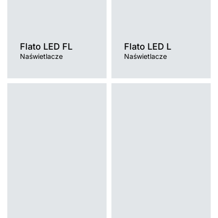
Flato LED FL
Flato LED L
Naświetlacze
Naświetlacze
Temperatura barwowa
4000K
Temperatura barwowa
Źródło światła
4000K, 5000K
LED
Źródło światła
Rodzaj klosza
LED
MAT