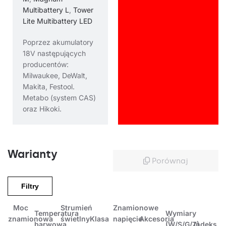
Multibattery L
,
Tower
Lite Multibattery LED
Poprzez akumulatory
18V następujących
producentów:
Milwaukee, DeWalt,
Makita, Festool.
Metabo (system CAS)
oraz Hikoki.
Warianty
Porównaj
Filtry
Moc
Strumień
Znamionowe
Temperatura
Wymiary
znamionowa
świetlny
Klasa
napięcie
Akcesoria
barwowa
(W/S/G/Z)
Indeks