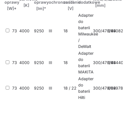
oprawy
oprawy
ochronności
zasilania
dodatkowe
[K]
[mm]
[W]*
[lm]*
[V]
Adapter
do
baterii
73
4000
9250
III
18
300/478/84
249082
Milwaukee
/
DeWalt
Adapter
do
73
4000
9250
III
18
300/478/84
249440
baterii
MAKITA
Adapter
do
73
4000
9250
III
18 / 22
300/478/84
609978
baterii
Hilti