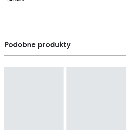
Podobne produkty
Temperatura barwowa
4000K
Temperatura barwowa
4000K, 5000K
Źródło światła
LED
Źródło światła
LED
Rodzaj klosza
OPAL