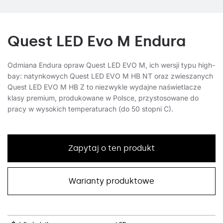
Quest LED Evo M Endura
Odmiana Endura opraw Quest LED EVO M, ich wersji typu high-
bay: natynkowych Quest LED EVO M HB NT oraz zwieszanych
Quest LED EVO M HB Z to niezwykle wydajne naświetlacze
klasy premium, produkowane w Polsce, przystosowane do
pracy w wysokich temperaturach (do 50 stopni C).
Zapytaj o ten produkt
Warianty produktowe