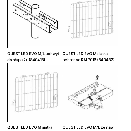
19250
45
-
-
-
383/550/57
844188
111
19450
60
-
-
-
383/550/57
844256
111
19300
90
-
-
-
383/550/57
844324
111
18500
-
ASW
-
-
383/550/57
844393
111
QUEST LED EVO M/L uchwyt
QUEST LED EVO M siatka
18750
-
ASM
-
-
383/550/57
844461
111
do słupa 2x (840418)
ochronna RAL7016 (840432)
19700
-
ASN
-
-
383/550/57
844539
111
19600
-
RW10
-
-
383/550/57
844607
111
19500
-
RM20
-
-
383/550/57
844676
111
19600
-
RM10
-
-
383/550/57
844744
111
19600
-
RW8
-
-
383/550/57
844812
111
QUEST LED EVO M siatka
QUEST LED EVO M/L zestaw