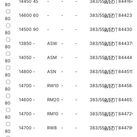
14450
45
-
-
-
383/550/57
844164
się w zakładach i halach produkcyjnych oraz
80
wielkopowierzchniowych magazynach, zwłaszcza w miejscach
14600
60
-
-
-
383/550/57
844232
narażonych na działanie wysokich temperatur.
80
14500
90
-
-
-
383/550/57
844300
80
13850
-
ASW
-
-
383/550/57
844379
80
14050
-
ASM
-
-
383/550/57
844447
80
14800
-
ASN
-
-
383/550/57
844515
80
14700
-
RW10
-
-
383/550/57
844584
80
14600
-
RM20
-
-
383/550/57
844652
80
14700
-
RM10
-
-
383/550/57
844720
80
14700
-
RW8
-
-
383/550/57
844799
80