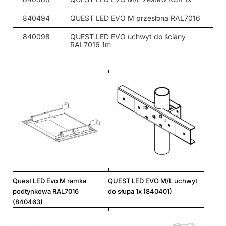
93
840494
QUEST LED EVO M przesłona RAL7016
15700
-
ASM
-
tak
383/550/57
842580
93
840098
QUEST LED EVO uchwyt do ściany
16500
-
ASN
-
tak
383/550/57
842597
RAL7016 1m
93
16400
-
RW10
-
tak
383/550/57
842603
93
16300
-
RM20
-
tak
383/550/57
842610
93
16400
-
RM10
-
tak
383/550/57
842627
93
16400
-
RW8
-
tak
383/550/57
842634
93
16150
120
ogólny
-
tak
383/550/57
842641
93
Quest LED Evo M ramka
QUEST LED EVO M/L uchwyt
19150
20
-
-
-
383/550/57
844041
111
podtynkowa RAL7016
do słupa 1x (840401)
(840463)
19400
30
-
-
-
383/550/57
844119
111