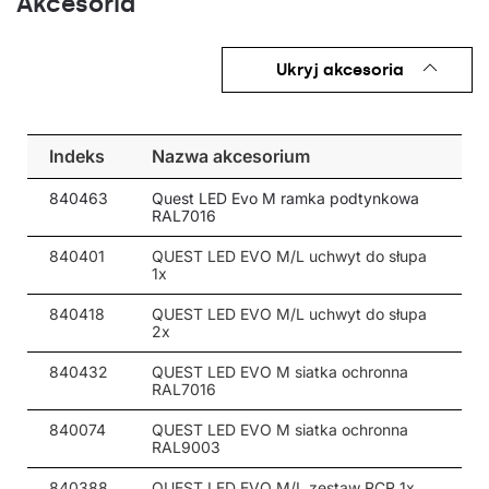
Akcesoria
16300
-
RM20
-
-
383/550/57
844669
93
Ukryj akcesoria
16400
-
RM10
-
-
383/550/57
844737
93
16400
-
RW8
-
-
383/550/57
844805
93
Indeks
Nazwa akcesorium
16150
120
ogólny
-
-
383/550/57
844874
93
840463
Quest LED Evo M ramka podtynkowa
RAL7016
16000
20
-
-
tak
383/550/57
842528
93
840401
QUEST LED EVO M/L uchwyt do słupa
1x
16250
30
-
-
tak
383/550/57
842535
93
840418
QUEST LED EVO M/L uchwyt do słupa
16100
45
2x
-
-
tak
383/550/57
842542
93
840432
QUEST LED EVO M siatka ochronna
16300
60
-
-
tak
383/550/57
842559
RAL7016
93
840074
QUEST LED EVO M siatka ochronna
16150
90
-
-
tak
383/550/57
842566
93
RAL9003
15500
-
ASW
-
tak
383/550/57
842573
840388
QUEST LED EVO M/L zestaw RCR 1x