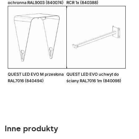
ochronna RAL9003 (840074)
RCR 1x (840388)
19250
120
ogólny
-
-
383/550/57
844881
111
21250
20
-
-
-
383/550/57
844058
125
21500
30
-
-
-
383/550/57
844126
125
21400
45
-
-
-
383/550/57
844195
125
21600
60
-
-
-
383/550/57
844263
125
QUEST LED EVO M przesłona
QUEST LED EVO uchwyt do
21450
90
-
-
-
383/550/57
844331
125
RAL7016 (840494)
ściany RAL7016 1m (840098)
20550
-
ASW
-
-
383/550/57
844409
125
20800
-
ASM
-
-
383/550/57
844478
125
21900
-
ASN
-
-
383/550/57
844546
125
Inne produkty
21750
-
RW10
-
-
383/550/57
844614
125