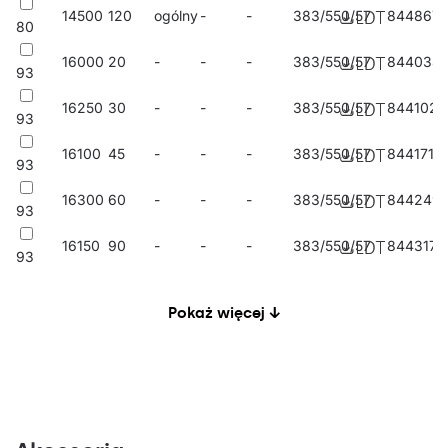
14500
120
ogólny
-
-
383/550/57
844867
80
16000
20
-
-
-
383/550/57
844034
93
16250
30
-
-
-
383/550/57
844102
93
16100
45
-
-
-
383/550/57
844171
93
16300
60
-
-
-
383/550/57
844249
93
16150
90
-
-
-
383/550/57
844317
93
15500
-
ASW
-
-
383/550/57
844386
93
Pokaż więcej ↓
15700
-
ASM
-
-
383/550/57
844454
93
16500
-
ASN
-
-
383/550/57
844522
93
16400
-
RW10
-
-
383/550/57
844591
93