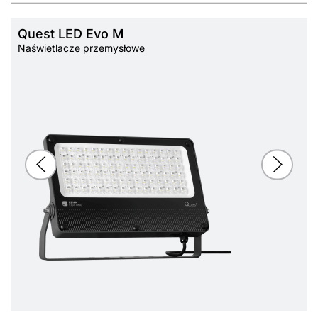
21650
-
RM20
-
-
383/550/57
844683
125
Quest LED Evo M
Naświetlacze przemysłowe
21750
-
RM10
-
-
383/550/57
844751
125
21750
-
RW8
-
-
383/550/57
844829
125
21400
120
ogólny
-
-
383/550/57
844898
125
25250
20
-
-
-
383/550/57
844065
152
25550
30
-
-
-
383/550/57
844133
152
25400
45
-
-
-
383/550/57
844201
152
25650
60
-
-
-
383/550/57
844270
152
25450
90
-
-
-
383/550/57
844348
152
24400
-
ASW
-
-
383/550/57
844416