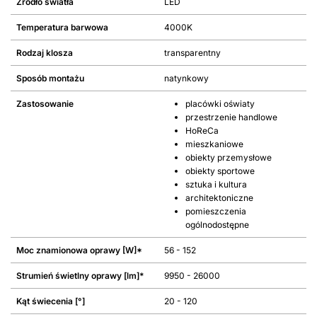
Źródło światła
LED
Temperatura barwowa
4000K
Rodzaj klosza
transparentny
Sposób montażu
natynkowy
Zastosowanie
placówki oświaty
przestrzenie handlowe
HoReCa
mieszkaniowe
obiekty przemysłowe
obiekty sportowe
sztuka i kultura
architektoniczne
pomieszczenia
ogólnodostępne
Moc znamionowa oprawy [W]*
56 - 152
Strumień świetlny oprawy [lm]*
9950 - 26000
Kąt świecenia [°]
20 - 120