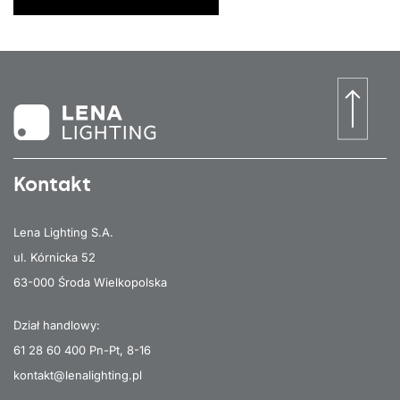
25700
-
RM20
ZHAGA
tak
383/550/57
838835
152
25850
-
RM10
ZHAGA
tak
383/550/57
838842
152
25850
-
RW8
ZHAGA
tak
383/550/57
838859
152
25250
120
ogólny
ZHAGA
tak
383/550/57
838866
152
Kontakt
Lena Lighting S.A.
ul. Kórnicka 52
63-000 Środa Wielkopolska
Dział handlowy:
61 28 60 400
Pn-Pt, 8-16
kontakt@lenalighting.pl