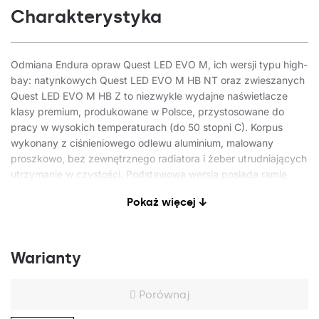
Charakterystyka
Odmiana Endura opraw Quest LED EVO M, ich wersji typu high-
bay: natynkowych Quest LED EVO M HB NT oraz zwieszanych
Quest LED EVO M HB Z to niezwykle wydajne naświetlacze
klasy premium, produkowane w Polsce, przystosowane do
pracy w wysokich temperaturach (do 50 stopni C). Korpus
wykonany z ciśnieniowego odlewu aluminium, malowany
proszkowo, bez zewnętrznego radiatora i żeber utrudniających
utrzymanie w czystości. Podstawowa wersja posiada ramię
stalowe z podziałką co 7,5 stopnia, natomiast wersja highbay
Pokaż więcej ↓
endura (HB NT) występuje w formie natynkowej i zwieszanej
(HB Z). Klosz stanowi szyba hartowana, pod którą znajdują się
diody LED o najwyższej wydajności. Różne rodzaje optyk,
szczególnie asymetrycznych, zapewniają dużą swobodę w
Warianty
doborze pod konkretne rozwiązanie. Dzięki najwyższej na
rynku szczelności (IP67) i maksymalnej odporności na
Porównaj
uderzenia (IK10), sprawdzi się w każdych warunkach –
niezależnie od pogody i miejsca montażu. Nowa wersja