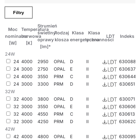
T24 X™; kompatybilne moduły: Blanca, Color-all, Sonar;
kompatybilna krawędź modułu: X; max wystawanie lampy
Filtry
ponad poziom modułów: ok 2mm.
Strumień
Moc
Temperatura
* Współczynnik UGR jest spełniony dla typowego zastosowania
świetlny
Rodzaj
Klasa
Klasa
nominalna
barwowa
LDT
Indeks
danej lampy.
oprawy
klosza
energetyczna
ochronności
[W]
[K]
[lm]*
Zastosowanie
24W
24
4000
2950
OPAL
D
II
630088
24
3000
2750
OPAL
E
II
630637
Lampa przeznaczona jest do użytku wewnętrznego w
24
4000
3550
PRM
C
II
630644
pomieszczeniach biurowych lub użytkowych o charakterze
24
3000
3300
PRM
D
II
630651
ogólnym. Sprawdza się jako główne źródło światła i sprzyja
32W
pracy wymagającej skupienia. Lampa znajduje zastosowanie
32
4000
3800
OPAL
D
II
630071
zarówno w nowych inwestycjach, jak i przy zamianach
32
3000
3550
OPAL
E
II
630606
tradycyjnych lamp energochłonnych na energooszczędne
32
4000
4550
PRM
C
II
630613
rozwiązania LED.
32
3000
4250
PRM
D
II
630620
Pozostałe produkty z rodziny Compact LED
42W
42
4000
4800
OPAL
E
II
630095