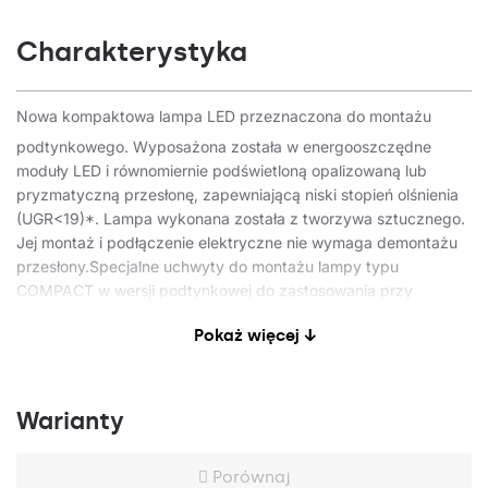
Charakterystyka
Nowa kompaktowa lampa LED przeznaczona do montażu
podtynkowego. Wyposażona została w energooszczędne
moduły LED i równomiernie podświetloną opalizowaną lub
pryzmatyczną przesłonę, zapewniającą niski stopień olśnienia
(UGR<19)*. Lampa wykonana została z tworzywa sztucznego.
Jej montaż i podłączenie elektryczne nie wymaga demontażu
przesłony.Specjalne uchwyty do montażu lampy typu
COMPACT w wersji podtynkowej do zastosowania przy
nierównych sufitach. Uchwyty te zapewniają solidne
Pokaż więcej ↓
mocowanie przy zachowaniu dystansu pomiędzy sufitem a
lampą. System sufitów z zakrytą konstrukcją oferuje
minimalistyczny i elegancki wygląd przestrzeni. Więcej
informacji w szczegółowych kartach produktów.
Warianty
Szczegóły techniczne:
Porównaj
Lampa kompatybilna z system montażu ROCKFON® System