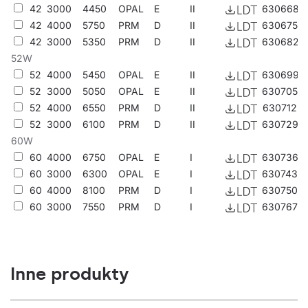
Producent oświetlenia
Lena Lighting jest jednym z wiodących
42
3000
4450
OPAL
E
II
630668
producentów wysokiej jakości systemów oświetleniowych i
42
4000
5750
PRM
D
II
630675
opraw LED
- zapraszamy do zapoznania się z naszą ofertą.
42
3000
5350
PRM
D
II
630682
52W
52
4000
5450
OPAL
E
II
630699
52
3000
5050
OPAL
E
II
630705
52
4000
6550
PRM
D
II
630712
52
3000
6100
PRM
D
II
630729
60W
60
4000
6750
OPAL
E
I
630736
60
3000
6300
OPAL
E
I
630743
60
4000
8100
PRM
D
I
630750
60
3000
7550
PRM
D
I
630767
Inne produkty