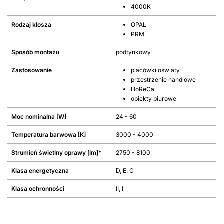
4000K
Rodzaj klosza
OPAL
PRM
Sposób montażu
podtynkowy
Zastosowanie
placówki oświaty
przestrzenie handlowe
HoReCa
obiekty biurowe
Moc nominalna [W]
24 - 60
Temperatura barwowa [K]
3000 - 4000
Strumień świetlny oprawy [lm]*
2750 - 8100
Klasa energetyczna
D, E, C
Klasa ochronności
II, I