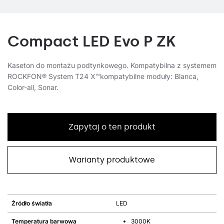
Compact LED Evo P ZK
Kaseton do montażu podtynkowego. Kompatybilna z systemem
ROCKFON® System T24 X™kompatybilne moduły: Blanca,
Color-all, Sonar.
Zapytaj o ten produkt
Warianty produktowe
Źródło światła
LED
Temperatura barwowa
3000K