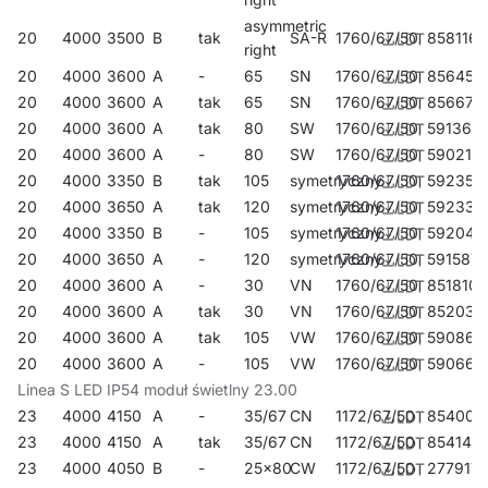
asymmetric
20
4000
3500
B
tak
SA-R
1760/67/50
858116
right
20
4000
3600
A
-
65
SN
1760/67/50
856457
20
4000
3600
A
tak
65
SN
1760/67/50
856679
20
4000
3600
A
tak
80
SW
1760/67/50
591365
20
4000
3600
A
-
80
SW
1760/67/50
590214
20
4000
3350
B
tak
105
symetryczny
1760/67/50
592355
20
4000
3650
A
tak
120
symetryczny
1760/67/50
592331
20
4000
3350
B
-
105
symetryczny
1760/67/50
592041
20
4000
3650
A
-
120
symetryczny
1760/67/50
591587
20
4000
3600
A
-
30
VN
1760/67/50
851810
20
4000
3600
A
tak
30
VN
1760/67/50
852039
20
4000
3600
A
tak
105
VW
1760/67/50
590863
20
4000
3600
A
-
105
VW
1760/67/50
590665
Linea S LED IP54 moduł świetlny 23.00
23
4000
4150
A
-
35/67
CN
1172/67/50
854002
23
4000
4150
A
tak
35/67
CN
1172/67/50
854149
23
4000
4050
B
-
25x80
CW
1172/67/50
277917