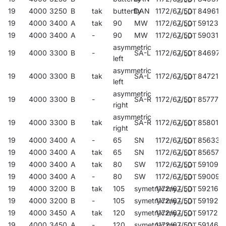
19
4000
3250
B
tak
butterfly
DAN
1172/67/50
849619
19
4000
3400
A
tak
90
MW
1172/67/50
591235
19
4000
3400
A
-
90
MW
1172/67/50
590313
asymmetric
19
4000
3300
B
-
SA-L
1172/67/50
846977
left
asymmetric
19
4000
3300
B
tak
SA-L
1172/67/50
847219
left
asymmetric
19
4000
3300
B
-
SA-R
1172/67/50
857775
right
asymmetric
19
4000
3300
B
tak
SA-R
1172/67/50
858017
right
19
4000
3400
A
-
65
SN
1172/67/50
856334
19
4000
3400
A
tak
65
SN
1172/67/50
856570
19
4000
3400
A
tak
80
SW
1172/67/50
591099
19
4000
3400
A
-
80
SW
1172/67/50
590092
19
4000
3200
B
tak
105
symetryczny
1172/67/50
592164
19
4000
3200
B
-
105
symetryczny
1172/67/50
591921
19
4000
3450
A
tak
120
symetryczny
1172/67/50
591723
19
4000
3450
A
-
120
symetryczny
1172/67/50
591464