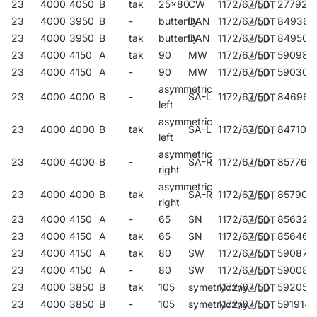
23
4000
4050
B
tak
25x80
CW
1172/67/50
277924
23
4000
3950
B
-
butterfly
DAN
1172/67/50
849367
23
4000
3950
B
tak
butterfly
DAN
1172/67/50
849503
23
4000
4150
A
tak
90
MW
1172/67/50
590986
23
4000
4150
A
-
90
MW
1172/67/50
590306
asymmetric
23
4000
4000
B
-
SA-L
1172/67/50
846960
left
asymmetric
23
4000
4000
B
tak
SA-L
1172/67/50
847103
left
asymmetric
23
4000
4000
B
-
SA-R
1172/67/50
857768
right
asymmetric
23
4000
4000
B
tak
SA-R
1172/67/50
857904
right
23
4000
4150
A
-
65
SN
1172/67/50
856327
23
4000
4150
A
tak
65
SN
1172/67/50
856464
23
4000
4150
A
tak
80
SW
1172/67/50
590870
23
4000
4150
A
-
80
SW
1172/67/50
590085
23
4000
3850
B
tak
105
symetryczny
1172/67/50
592058
23
4000
3850
B
-
105
symetryczny
1172/67/50
591914