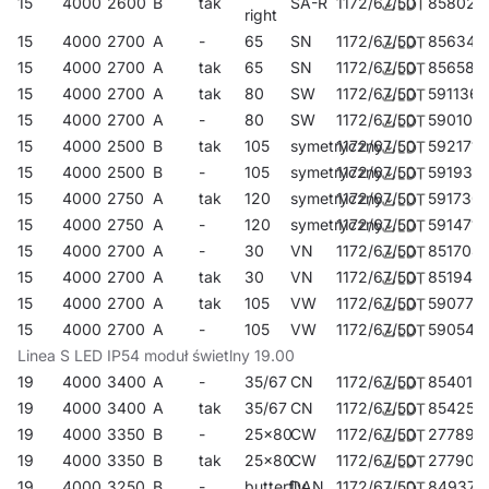
15
4000
2600
B
tak
SA-R
1172/67/50
858024
right
15
4000
2700
A
-
65
SN
1172/67/50
856341
15
4000
2700
A
tak
65
SN
1172/67/50
856587
15
4000
2700
A
tak
80
SW
1172/67/50
591136
15
4000
2700
A
-
80
SW
1172/67/50
590108
15
4000
2500
B
tak
105
symetryczny
1172/67/50
592171
15
4000
2500
B
-
105
symetryczny
1172/67/50
591938
15
4000
2750
A
tak
120
symetryczny
1172/67/50
591730
15
4000
2750
A
-
120
symetryczny
1172/67/50
591471
15
4000
2700
A
-
30
VN
1172/67/50
851704
15
4000
2700
A
tak
30
VN
1172/67/50
851940
15
4000
2700
A
tak
105
VW
1172/67/50
590771
15
4000
2700
A
-
105
VW
1172/67/50
590542
Linea S LED IP54 moduł świetlny 19.00
19
4000
3400
A
-
35/67
CN
1172/67/50
854019
19
4000
3400
A
tak
35/67
CN
1172/67/50
854255
19
4000
3350
B
-
25x80
CW
1172/67/50
277894
19
4000
3350
B
tak
25x80
CW
1172/67/50
277900
19
4000
3250
B
-
butterfly
DAN
1172/67/50
849374