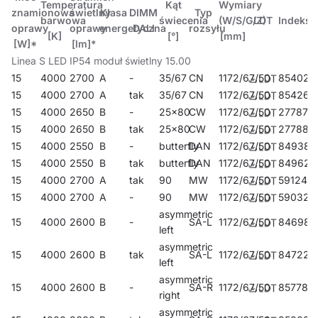
Temperatura
Kąt
Wymiary
znamionowa
świetlny
Klasa
DIMM
Typ
barwowa
świecenia
(W/S/G/Z)
LDT
Indeks
oprawy
oprawy
energetyczna
DALI
rozsyłu
[K]
[°]
[mm]
[W]*
[lm]*
Linea S LED IP54 moduł świetlny 15.00
15
4000
2700
A
-
35/67
CN
1172/67/50
854026
15
4000
2700
A
tak
35/67
CN
1172/67/50
854262
15
4000
2650
B
-
25x80
CW
1172/67/50
277870
15
4000
2650
B
tak
25x80
CW
1172/67/50
277887
15
4000
2550
B
-
butterfly
DAN
1172/67/50
849381
15
4000
2550
B
tak
butterfly
DAN
1172/67/50
849626
15
4000
2700
A
tak
90
MW
1172/67/50
591242
15
4000
2700
A
-
90
MW
1172/67/50
590320
asymmetric
15
4000
2600
B
-
SA-L
1172/67/50
846984
left
asymmetric
15
4000
2600
B
tak
SA-L
1172/67/50
847226
left
asymmetric
15
4000
2600
B
-
SA-R
1172/67/50
857782
right
asymmetric