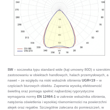
wielkopowierzchniowych obiektów handlowych, produkcyjnych
i magazynowych. Lampa do zastosowania zarówno przy
nowych aplikacjach jak i zamianach tradycyjnych opraw T8 i
T5 na energooszczędne rozwiązania LED.
SW
– soczewka typu standard wide (kąt umowny 80D) o szerokim
zastosowaniu w obiektach handlowych, halach przemysłowych, a
nawet – ze względu na niski wskaźnik olśnienia
UGR<19
– w
częściach biurowych obiektu. Zapewnia wysoką efektowność
świetlną oraz pomaga spełnić najbardziej rygorystyczne
wymagania normy
EN 12464-1
w zakresie wskaźnika olśnienia,
natężenia oświetlenia i wysokiej równomierności na powierzchni
alejek oraz regałów. Szczególnie zalecana do pomieszczeń, w