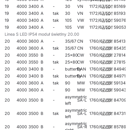
19
4000
3400
A
-
30
VN
1172/67/50
851698
19
4000
3400
A
tak
30
VN
1172/67/50
851933
19
4000
3400
A
tak
105
VW
1172/67/50
590764
19
4000
3400
A
-
105
VW
1172/67/50
590535
Linea S LED IP54 moduł świetlny 20.00
20
4000
3600
A
-
35/67
CN
1760/67/50
854132
20
4000
3600
A
tak
35/67
CN
1760/67/50
854354
20
4000
3550
B
-
25x80
CW
1760/67/50
278143
20
4000
3550
B
tak
25x80
CW
1760/67/50
278150
20
4000
3400
B
-
butterfly
DAN
1760/67/50
849497
20
4000
3400
B
tak
butterfly
DAN
1760/67/50
849718
20
4000
3600
A
tak
90
MW
1760/67/50
591341
20
4000
3600
A
-
90
MW
1760/67/50
590436
asymmetric
20
4000
3500
B
-
SA-L
1760/67/50
847097
left
asymmetric
20
4000
3500
B
tak
SA-L
1760/67/50
847318
left
asymmetric
20
4000
3500
B
-
SA-R
1760/67/50
857898
right