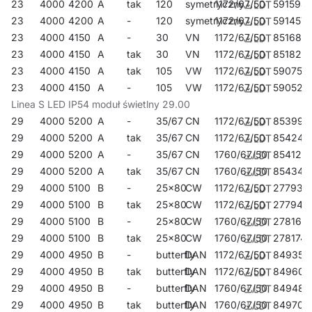
23
4000
4200
A
tak
120
symetryczny
1172/67/50
591594
23
4000
4200
A
-
120
symetryczny
1172/67/50
591457
23
4000
4150
A
-
30
VN
1172/67/50
851681
23
4000
4150
A
tak
30
VN
1172/67/50
851827
23
4000
4150
A
tak
105
VW
1172/67/50
590757
23
4000
4150
A
-
105
VW
1172/67/50
590528
Linea S LED IP54 moduł świetlny 29.00
29
4000
5200
A
-
35/67
CN
1172/67/50
853999
29
4000
5200
A
tak
35/67
CN
1172/67/50
854248
29
4000
5200
A
-
35/67
CN
1760/67/50
854125
29
4000
5200
A
tak
35/67
CN
1760/67/50
854347
29
4000
5100
B
-
25x80
CW
1172/67/50
277931
29
4000
5100
B
tak
25x80
CW
1172/67/50
277948
29
4000
5100
B
-
25x80
CW
1760/67/50
278167
29
4000
5100
B
tak
25x80
CW
1760/67/50
278174
29
4000
4950
B
-
butterfly
DAN
1172/67/50
849350
29
4000
4950
B
tak
butterfly
DAN
1172/67/50
849602
29
4000
4950
B
-
butterfly
DAN
1760/67/50
849480
29
4000
4950
B
tak
butterfly
DAN
1760/67/50
849701