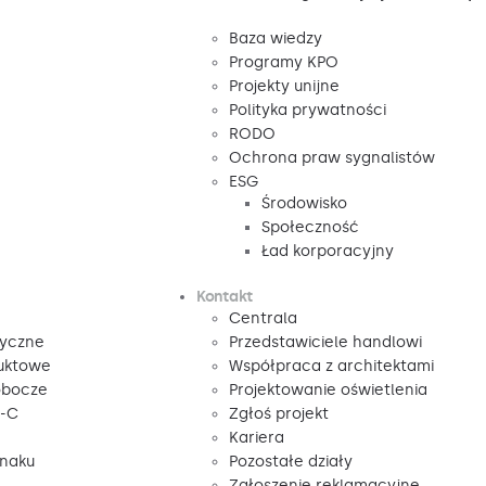
Baza wiedzy
Programy KPO
Projekty unijne
Polityka prywatności
RODO
Ochrona praw sygnalistów
ESG
Środowisko
Społeczność
Ład korporacyjny
Kontakt
Centrala
tyczne
Przedstawiciele handlowi
duktowe
Współpraca z architektami
obocze
Projektowanie oświetlenia
V-C
Zgłoś projekt
Kariera
znaku
Pozostałe działy
Zgłoszenie reklamacyjne