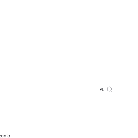
PL
zania