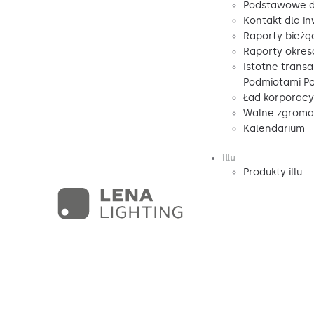
Podstawowe d
Kontakt dla i
Raporty bieżą
Raporty okre
Istotne transa
Podmiotami P
Ład korporacy
Walne zgromad
Kalendarium
illu
Produkty illu