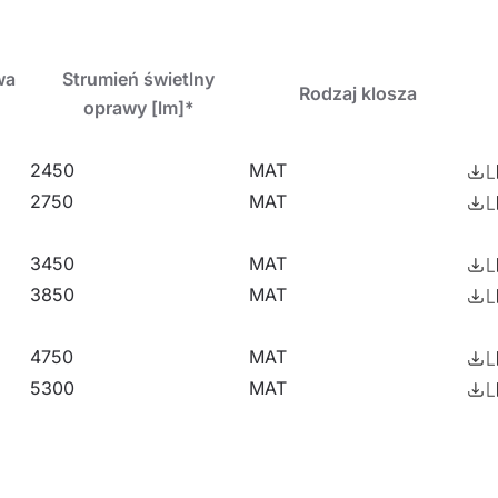
 do oświetlenia: ulic, dróg lokalnych, ścieżek rowerowyc
wa
Strumień świetlny
Rodzaj klosza
oprawy [lm]*
2450
MAT
2750
MAT
3450
MAT
3850
MAT
4750
MAT
5300
MAT