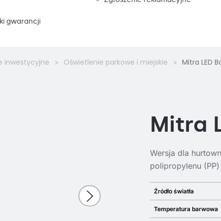
i gwarancji
e inwestycyjne
Oświetlenie parkowe i miejskie
Mitra LED B
Mitra 
Wersja dla hurtow
polipropylenu (PP
Źródło światła
Temperatura barwowa