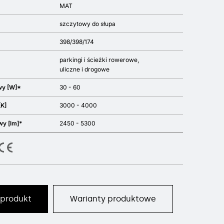
MAT
szczytowy do słupa
398/398/174
parkingi i ścieżki rowerowe
uliczne i drogowe
wy [W]*
30 - 60
[K]
3000 - 4000
wy [lm]*
2450 - 5300
 produkt
Warianty produktowe