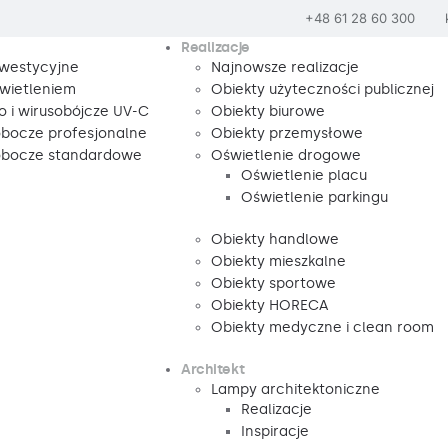
+48 61 28 60 300
Realizacje
nwestycyjne
Najnowsze realizacje
wietleniem
Obiekty użyteczności publicznej
o i wirusobójcze UV-C
Obiekty biurowe
obocze profesjonalne
Obiekty przemysłowe
robocze standardowe
Oświetlenie drogowe
Oświetlenie placu
Oświetlenie parkingu
Obiekty handlowe
Obiekty mieszkalne
Obiekty sportowe
Obiekty HORECA
Obiekty medyczne i clean room
Architekt
Lampy architektoniczne
Realizacje
Inspiracje