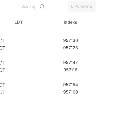
h, alejek, chodników, parkingów, placów i
Porównaj
LDT
Indeks
957130
957123
957147
957116
957154
957109