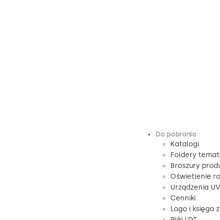
Do pobrania
Katalogi
Foldery tema
Broszury pro
Oświetlenie r
Urządzenia U
Cenniki
Logo i księga 
Pliki LDT