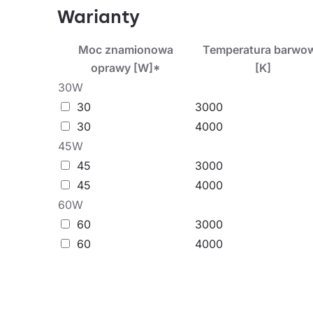
Lampa drogowa do stosowania w otwartym terenie
Warianty
parków.
Moc znamionowa
Temperatura barwo
oprawy [W]*
[K]
30W
30
3000
30
4000
45W
45
3000
45
4000
60W
60
3000
60
4000