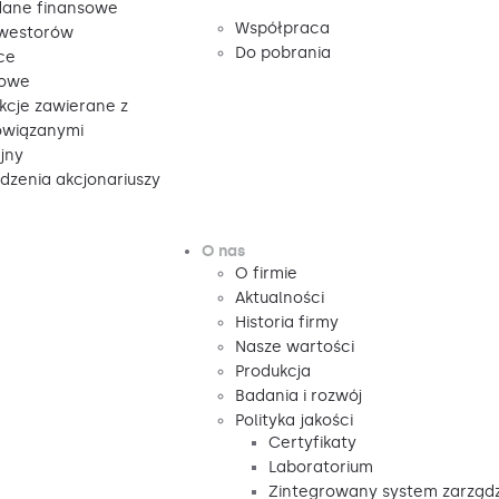
ane finansowe
Współpraca
nwestorów
Do pobrania
ce
sowe
kcje zawierane z
owiązanymi
jny
zenia akcjonariuszy
O nas
O firmie
Aktualności
Historia firmy
Nasze wartości
Produkcja
Badania i rozwój
Polityka jakości
Certyfikaty
Laboratorium
Zintegrowany system zarząd