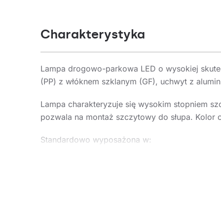
Charakterystyka
Lampa drogowo-parkowa LED o wysokiej skutec
(PP) z włóknem szklanym (GF), uchwyt z alumi
Lampa charakteryzuje się wysokim stopniem sz
pozwala na montaż szczytowy do słupa. Kolor o
Standardowo wyposażona w:
- zabezpieczenie przepięciowe (SP10kV),
- przewód H07RN-F o długości 0.6m.
Zastosowanie