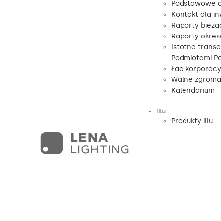
Podstawowe d
Kontakt dla i
Raporty bieżą
Raporty okre
Istotne transa
Podmiotami P
Ład korporacy
Walne zgromad
Kalendarium
illu
Produkty illu