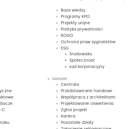
Baza wiedzy
Programy KPO
Projekty unijne
Polityka prywatności
RODO
Ochrona praw sygnalistów
ESG
Środowisko
Społeczność
Ład korporacyjny
Kontakt
Centrala
tyczne
Przedstawiciele handlowi
duktowe
Współpraca z architektami
obocze
Projektowanie oświetlenia
V-C
Zgłoś projekt
Kariera
znaku
Pozostałe działy
Zgłoszenie reklamacyjne