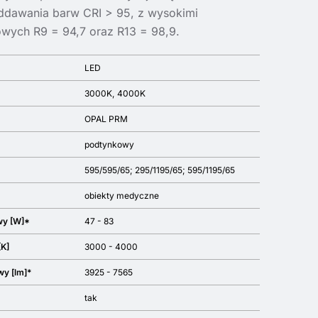
ddawania barw CRI > 95, z wysokimi
owych R9 = 94,7 oraz R13 = 98,9.
LED
3000K
4000K
OPAL PRM
podtynkowy
595/595/65; 295/1195/65; 595/1195/65
obiekty medyczne
wy [W]*
47 - 83
[K]
3000 - 4000
wy [lm]*
3925 - 7565
tak