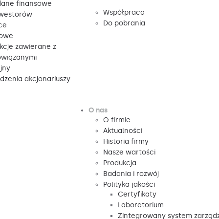
ane finansowe
Współpraca
nwestorów
Do pobrania
ce
sowe
kcje zawierane z
owiązanymi
jny
zenia akcjonariuszy
O nas
O firmie
Aktualności
Historia firmy
Nasze wartości
Produkcja
Badania i rozwój
Polityka jakości
Certyfikaty
Laboratorium
Zintegrowany system zarząd