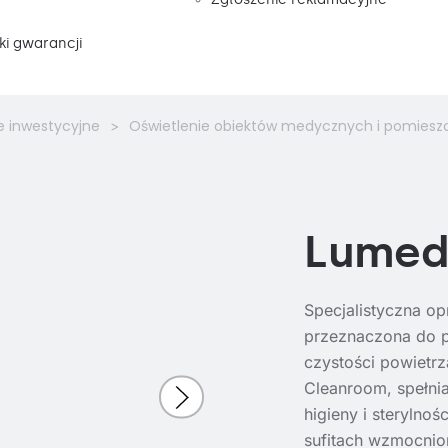
i gwarancji
e inwestycyjne
Oświetlenie obiektów medycznych i pomiesz
Lumed
Specjalistyczna o
przeznaczona do p
czystości powietr
Cleanroom, spełni
higieny i steryln
sufitach wzmocnio