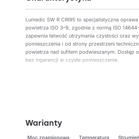
Lumedic SW R CRI95 to specjalistyczna oprawa 
powietrza ISO 3–9, zgodnie z normą ISO 14644-
zapewnia łatwość utrzymania czystości oraz w
pomieszczenia i od strony przestrzeni technic
powietrza nad sufitem podwieszanym. Dostęp ser
bez ingerencji w czyste pomieszczenie.
Oprawa charakteryzuje się bardzo wysoką jakoś
R9, odpowiadający za odwzorowanie nasyconych
laboratoryjnych, gdzie precyzyjne rozróżnianie
zastosowaniu źródeł światła o pełnym, ciągły
Parametr R13 odnosi się do wiernego odwzorowa
naturalny wygląd powierzchni roboczych, dłoni
Warianty
o wysokiej odpowiedzialności, takich jak sale o
Moc znamionowa
Temperatura
Strumień