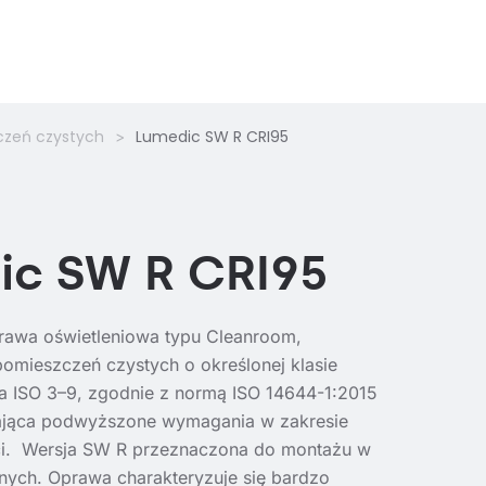
czeń czystych
Lumedic SW R CRI95
ic SW R CRI95
prawa oświetleniowa typu Cleanroom,
omieszczeń czystych o określonej klasie
za ISO 3–9, zgodnie z normą ISO 14644-1:2015
ająca podwyższone wymagania w zakresie
ości. Wersja SW R przeznaczona do montażu w
nych. Oprawa charakteryzuje się bardzo