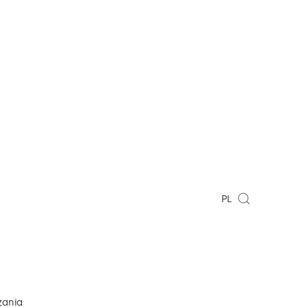
PL
zania