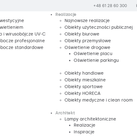
+48 61 28 60 300
Realizacje
nwestycyjne
Najnowsze realizacje
wietleniem
Obiekty użyteczności publicznej
o i wirusobójcze UV-C
Obiekty biurowe
obocze profesjonalne
Obiekty przemysłowe
robocze standardowe
Oświetlenie drogowe
Oświetlenie placu
Oświetlenie parkingu
Obiekty handlowe
Obiekty mieszkalne
Obiekty sportowe
Obiekty HORECA
Obiekty medyczne i clean room
Architekt
Lampy architektoniczne
Realizacje
Inspiracje