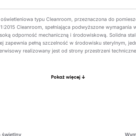
oświetleniowa typu Cleanroom, przeznaczona do pomieszcz
1:2015 Cleanroom, spełniająca podwyższone wymagania w za
ysoką odporność mechaniczną i środowiskową. Solidna sta
znej zapewnia pełną szczelność w środowisku sterylnym, j
wisowy realizowany jest od strony przestrzeni techniczne
cią oddawania barw CRI > 95, z wysokimi wartościami skł
Pokaż więcej ↓
 barw czerwonych, ma kluczowe znaczenie w diagnostyce 
 odcieni krwi, tkanek i materiałów biologicznych jest kryt
m widmie, niedostępnym dla standardowych opraw LED.
nia odcieni barwy skóry i materiałów o jasnych, pastelow
 oraz twarzy personelu, ograniczając zmęczenie wzroku i 
peracyjne, laboratoria farmaceutyczne i pomieszczenia kontr
 świetlny
Wym