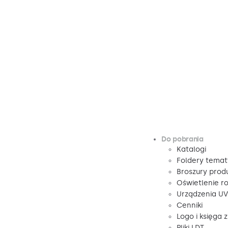
Do pobrania
Katalogi
Foldery tema
Broszury pro
Oświetlenie r
Urządzenia U
Cenniki
Logo i księga 
Pliki LDT