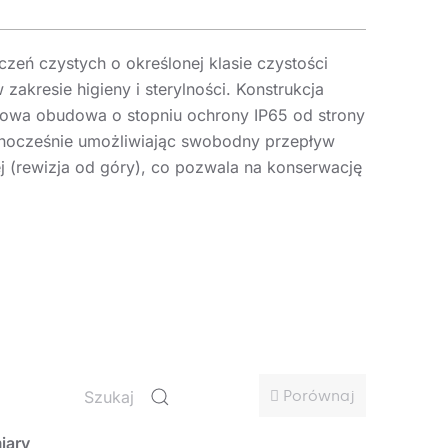
eń czystych o określonej klasie czystości
kresie higieny i sterylności. Konstrukcja
lowa obudowa o stopniu ochrony IP65 od strony
ednocześnie umożliwiając swobodny przepływ
j (rewizja od góry), co pozwala na konserwację
adowych R9 = 94,7 oraz R13 = 98,9. Parametr
medycznej, chirurgii oraz analizach
yczne. Wysoka wartość R9 świadczy o
ych tonacjach. Wartość R13 = 98,9 zapewnia
ryzyko błędnej oceny wizualnej w środowiskach
Porównaj
oli jakości.
iary