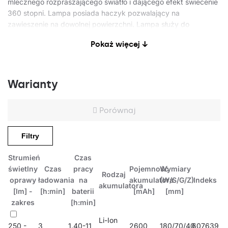
mlecznego rozpraszającego światło i dającego efekt świecenie
360 stopni. Lampa posiada haczyk pozwalający na
zawieszenie na dowolnej powierzchni. Lampa służy do
oświetlania miejsca pracy. Szczególnie przydatna w serwisach
Pokaż więcej ↓
samochód osobowych, dostawczych oraz ciężarówek.
Wymienny akumulator można ładować oddzielnie (poza lampą)
za pomocą złącza C.
Warianty
Zastosowanie
Porównaj
Serwisy samochodowe (naprawy samochodów osobowych,
Filtry
dostawczych, ciężarowych), salony detailingowe, myjnie
samochodowe, serwisy mobilne, etc.
Strumień
Czas
świetlny
Czas
pracy
Pojemność
Wymiary
Rodzaj
oprawy
ładowania
na
akumulatora
(W/S/G/Z)
Indeks
akumulatora
[lm] -
[h:min]
baterii
[mAh]
[mm]
zakres
[h:min]
Li-Ion
250 -
3
1.40-11
2600
180/70/40
607639