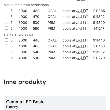
siatka metalowa rozkładana
5
3000
430
OPAL
popielaty
911385
5
4000
470
OPAL
popielaty
911392
5
3000
530
PRM
popielaty
911200
5
4000
580
PRM
popielaty
911217
siatka z tworzywa
5
3000
440
OPAL
popielaty
911446
5
4000
480
OPAL
popielaty
911453
5
3000
540
PRM
popielaty
911262
5
4000
590
PRM
popielaty
911279
Inne produkty
Gamma LED Basic
Plafony