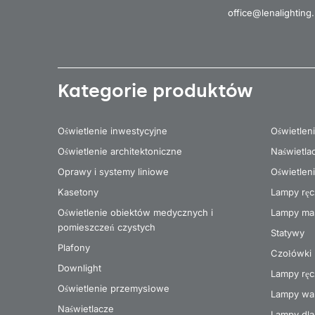
office@lenalighting.
Kategorie produktów
Oświetlenie inwestycyjne
Oświetlen
Oświetlenie architektoniczne
Naświetla
Oprawy i systemy liniowe
Oświetlen
Kasetony
Lampy rę
Oświetlenie obiektów medycznych i
Lampy ma
pomieszczeń czystych
Statywy
Plafony
Czołówki
Downlight
Lampy ręc
Oświetlenie przemysłowe
Lampy wa
Naświetlacze
Lampy dla