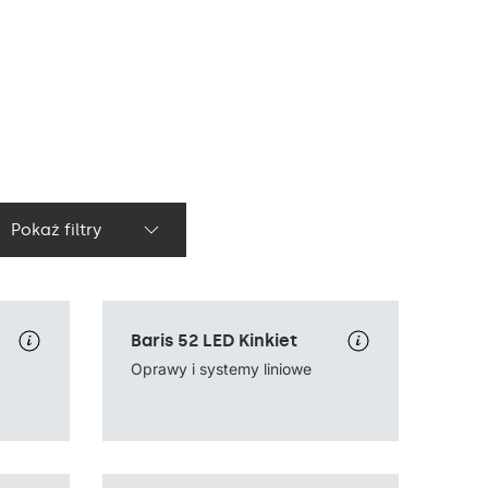
Pokaż filtry
Temperatura barwowa
3000K, 4000K
Baris 52 LED Kinkiet
Źródło światła
LED
Sposób montażu
natynkowy, naścienny
Oprawy i systemy liniowe
Rodzaj klosza
OPAL, PRM