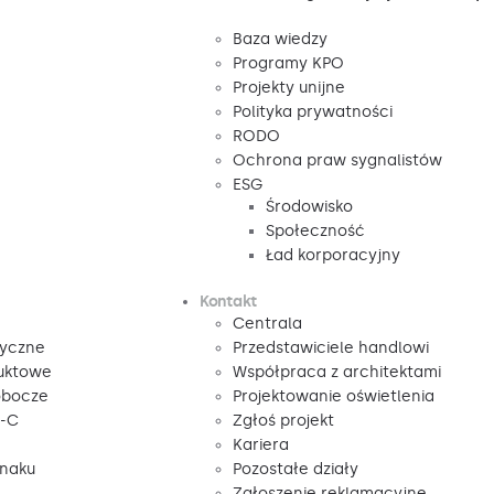
Baza wiedzy
Programy KPO
Projekty unijne
Polityka prywatności
RODO
Ochrona praw sygnalistów
ESG
Środowisko
Społeczność
Ład korporacyjny
Kontakt
Centrala
tyczne
Przedstawiciele handlowi
duktowe
Współpraca z architektami
obocze
Projektowanie oświetlenia
V-C
Zgłoś projekt
Kariera
znaku
Pozostałe działy
Zgłoszenie reklamacyjne