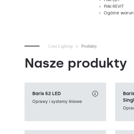
Pliki REVIT
Ogólne warunk
Lena Lighting
Produkty
Nasze produkty
Temperatura barwowa
3000K, 4000K
Temperat
Baris 52 LED
Bari
Źródło światła
LED
Źródło św
Sing
Sposób montażu
natynkowy, zwieszany
Sposób m
Oprawy i systemy liniowe
Rodzaj klosza
OPAL
Rodzaj kl
Opraw