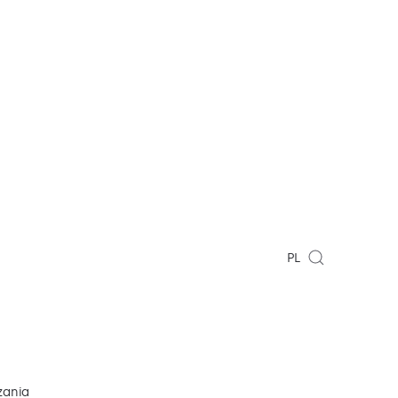
PL
zania