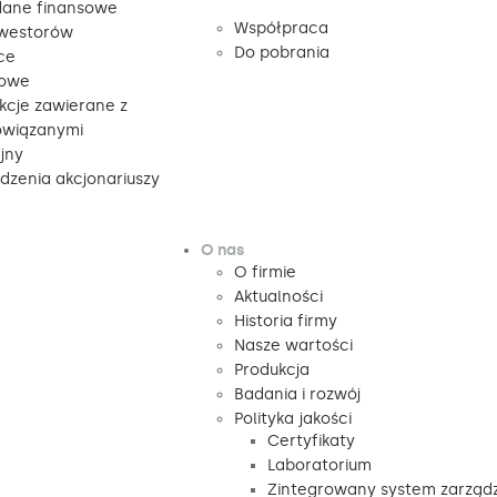
ane finansowe
Współpraca
nwestorów
Do pobrania
ce
sowe
kcje zawierane z
owiązanymi
jny
zenia akcjonariuszy
O nas
O firmie
Aktualności
Historia firmy
Nasze wartości
Produkcja
Badania i rozwój
Polityka jakości
Certyfikaty
Laboratorium
Zintegrowany system zarząd