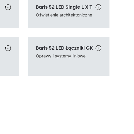
Temperatura barwowa
4000K
Baris 52 LED Single L X T
Źródło światła
LED
eszany,
Sposób montażu
zwieszany
Oświetlenie architektoniczne
Rodzaj klosza
OPAL
Temperatura barwowa
4000K
Baris 52 LED Łączniki GK
Źródło światła
LED
eszany,
Sposób montażu
podtynkowy
Oprawy i systemy liniowe
Rodzaj klosza
OPAL, PRM