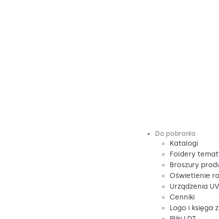
Do pobrania
Katalogi
Foldery tema
Broszury pro
Oświetlenie r
Urządzenia U
Cenniki
Logo i księga 
Pliki LDT