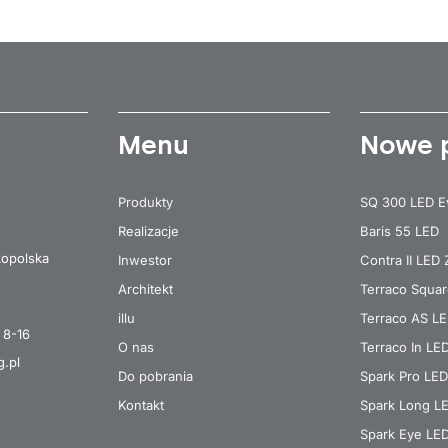
Menu
Nowe 
Produkty
SQ 300 LED E
Realizacje
Baris 55 LED
kopolska
Inwestor
Contra II LED
Architekt
Terraco Squa
illu
Terraco AS L
 8-16
O nas
Terraco In LE
g.pl
Do pobrania
Spark Pro LED
Kontakt
Spark Long L
Spark Eye LE