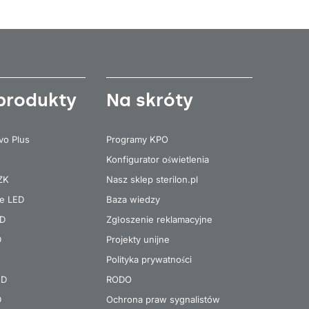
produkty
Na skróty
vo Plus
Programy KPO
Konfigurator oświetlenia
 ZK
Nasz sklep sterilon.pl
re LED
Baza wiedzy
ED
Zgłoszenie reklamacyjne
D
Projekty unijne
Polityka prywatności
ED
RODO
D
Ochrona praw sygnalistów