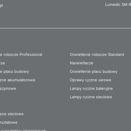
Lumedic SM R
pl
ie robocze Professional
Oświetlenie robocze Standard
cze
Naświetlacze
ie placu budowy
Oświetlenie placu budowy
czne akumulatorowe
Oprawy ręczne żarowe
szynowe
Lampy ręczne bateryjne
Lampy ręczne sieciowe
zne sieciowe
rsztatowe
 warsztatów lakierniczych