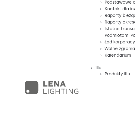
Podstawowe d
Kontakt dla i
Raporty bieżą
Raporty okre
Istotne transa
Podmiotami P
Ład korporacy
Walne zgromad
Kalendarium
illu
Produkty illu