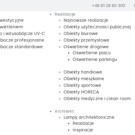
+48 61 28 60 300
Realizacje
nwestycyjne
Najnowsze realizacje
wietleniem
Obiekty użyteczności publicznej
o i wirusobójcze UV-C
Obiekty biurowe
obocze profesjonalne
Obiekty przemysłowe
robocze standardowe
Oświetlenie drogowe
Oświetlenie placu
Oświetlenie parkingu
Obiekty handlowe
Obiekty mieszkalne
Obiekty sportowe
Obiekty HORECA
Obiekty medyczne i clean room
Architekt
Lampy architektoniczne
Realizacje
Inspiracje