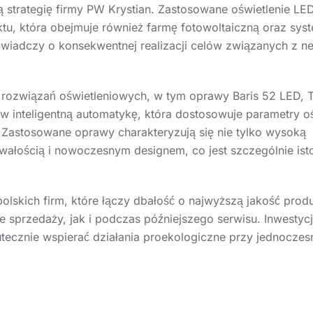
ą strategię firmy PW Krystian. Zastosowane oświetlenie LED
ektu, która obejmuje również farmę fotowoltaiczną oraz sy
iadczy o konsekwentnej realizacji celów związanych z ne
rozwiązań oświetleniowych, w tym oprawy Baris 52 LED, T
 inteligentną automatykę, która dostosowuje parametry ośw
 Zastosowane oprawy charakteryzują się nie tylko wysoką
wałością i nowoczesnym designem, co jest szczególnie ist
polskich firm, które łączy dbałość o najwyższą jakość pro
 sprzedaży, jak i podczas późniejszego serwisu. Inwestyc
tecznie wspierać działania proekologiczne przy jednocze