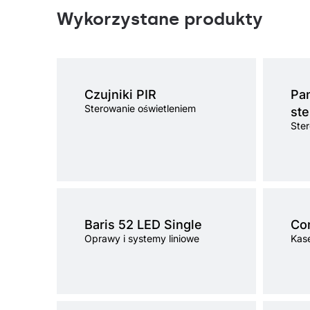
Wykorzystane produkty
Czujniki PIR
Pan
Sterowanie oświetleniem
ste
Ster
Temperatura barwowa
4000K
Temperat
Źródło światła
LED
Źródło świ
Baris 52 LED Single
Co
Sposób montażu
natynkowy, zwieszany,
Sposób m
Oprawy i systemy liniowe
Kas
natynkowy lub zwieszany
Rodzaj klosza
OPAL
Rodzaj klo