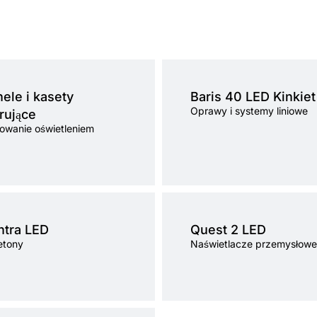
Temperatura barwowa
3000K, 4000K
Źródło światła
LED
ele i kasety
Baris 40 LED Kinkiet
Sposób montażu
natynkowy, naśc
Oprawy i systemy liniowe
rujące
Rodzaj klosza
OPAL, PRM
owanie oświetleniem
ura barwowa
4000K
Temperatura barwowa
3000K, 4000K
atła
LED
Źródło światła
LED
ntra LED
Quest 2 LED
ontażu
podtynkowy, natynkowy,
Sposób montażu
natynkowy
etony
Naświetlacze przemysłowe
zwieszany
Rodzaj klosza
transparentny
sza
PRM, MAT