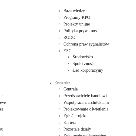
Baza wiedzy
Programy KPO
Projekty unijne
Polityka prywatności
RODO
Ochrona praw sygnalistów
ESG
Środowisko
Społeczność
Ład korporacyjny
Kontakt
Centrala
ne
Przedstawiciele handlowi
owe
Współpraca z architektami
ze
Projektowanie oświetlenia
Zgłoś projekt
Kariera
ku
Pozostałe działy
Zgłoszenie reklamacyjne