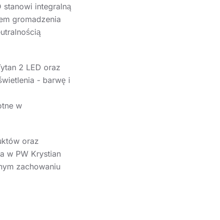
 stanowi integralną
stem gromadzenia
utralnością
ytan 2 LED oraz
ietlenia - barwę i
otne w
duktów oraz
ja w PW Krystian
snym zachowaniu