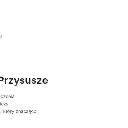
ze
Przysusze
ączenia
ieży
, który znacząco