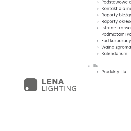
Podstawowe d
Kontakt dla i
Raporty bieżą
Raporty okre
Istotne transa
Podmiotami P
Ład korporacy
Walne zgromad
Kalendarium
illu
Produkty illu