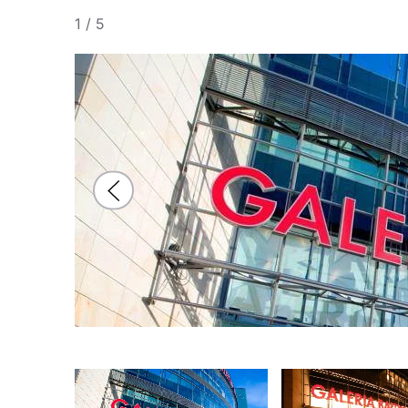
1
/
5