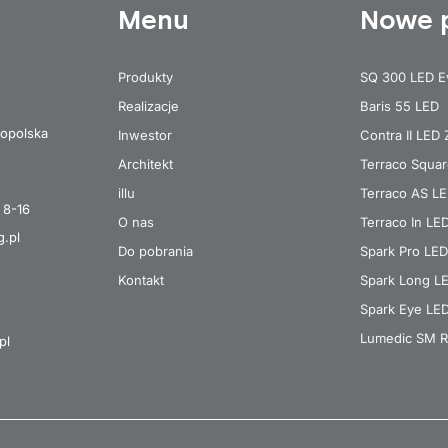
Menu
Nowe 
Produkty
SQ 300 LED E
Realizacje
Baris 55 LED
opolska
Inwestor
Contra II LED
Architekt
Terraco Squa
illu
Terraco AS L
 8-16
O nas
Terraco In LE
g.pl
Do pobrania
Spark Pro LED
Kontakt
Spark Long L
Spark Eye LE
Lumedic SM R
pl