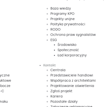
Baza wiedzy
Programy KPO
Projekty unijne
Polityka prywatności
RODO
Ochrona praw sygnalistów
ESG
Środowisko
Społeczność
Ład korporacyjny
Kontakt
Centrala
tyczne
Przedstawiciele handlowi
duktowe
Współpraca z architektami
obocze
Projektowanie oświetlenia
V-C
Zgłoś projekt
Kariera
znaku
Pozostałe działy
Zgłoszenie reklamacyjne