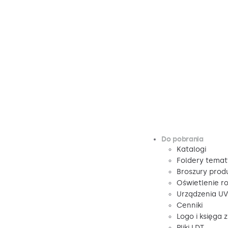
Do pobrania
Katalogi
Foldery tema
Broszury pro
Oświetlenie r
Urządzenia U
Cenniki
Logo i księga 
Pliki LDT