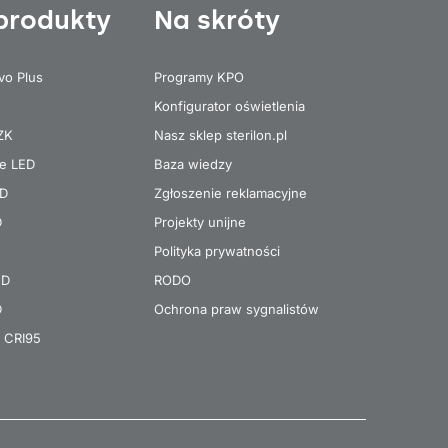
produkty
Na skróty
vo Plus
Programy KPO
Konfigurator oświetlenia
 ZK
Nasz sklep sterilon.pl
re LED
Baza wiedzy
ED
Zgłoszenie reklamacyjne
D
Projekty unijne
Polityka prywatności
ED
RODO
D
Ochrona praw sygnalistów
 CRI95