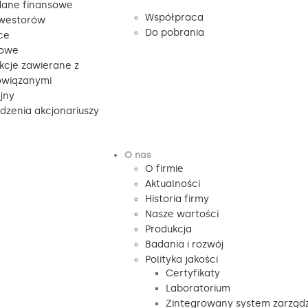
ane finansowe
Współpraca
nwestorów
Do pobrania
ce
sowe
kcje zawierane z
owiązanymi
jny
zenia akcjonariuszy
O nas
O firmie
Aktualności
Historia firmy
Nasze wartości
Produkcja
Badania i rozwój
Polityka jakości
Certyfikaty
Laboratorium
Zintegrowany system zarząd