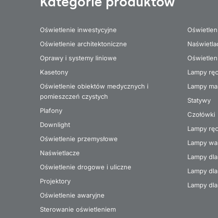
Kategorie produktów
Oświetlenie inwestycyjne
Oświetlen
Oświetlenie architektoniczne
Naświetla
Oprawy i systemy liniowe
Oświetlen
Kasetony
Lampy rę
Oświetlenie obiektów medycznych i
Lampy ma
pomieszczeń czystych
Statywy
Plafony
Czołówki
Downlight
Lampy ręc
Oświetlenie przemysłowe
Lampy wa
Naświetlacze
Lampy dla
Oświetlenie drogowe i uliczne
Lampy dla 
Projektory
Lampy dla
Oświetlenie awaryjne
Sterowanie oświetleniem