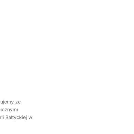
nujemy ze
nicznymi
i Bałtyckiej w