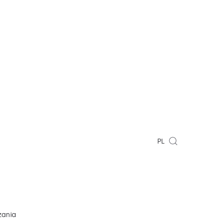
PL
zania