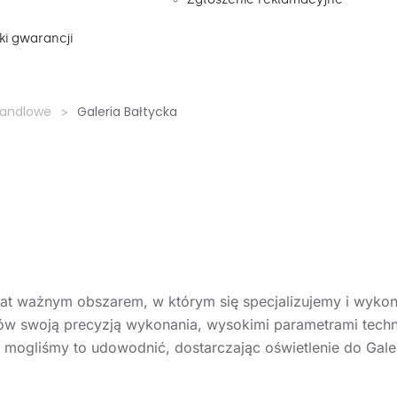
i gwarancji
handlowe
Galeria Bałtycka
a
 lat ważnym obszarem, w którym się specjalizujemy i wyko
rów swoją precyzją wykonania, wysokimi parametrami tech
ogliśmy to udowodnić, dostarczając oświetlenie do Galeri