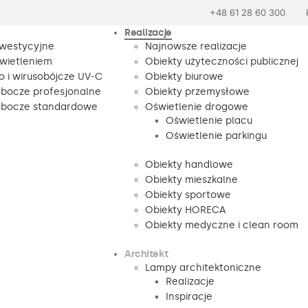
+48 61 28 60 300
Realizacje
nwestycyjne
Najnowsze realizacje
wietleniem
Obiekty użyteczności publicznej
o i wirusobójcze UV-C
Obiekty biurowe
obocze profesjonalne
Obiekty przemysłowe
robocze standardowe
Oświetlenie drogowe
Oświetlenie placu
Oświetlenie parkingu
Obiekty handlowe
Obiekty mieszkalne
Obiekty sportowe
Obiekty HORECA
Obiekty medyczne i clean room
Architekt
Lampy architektoniczne
Realizacje
Inspiracje