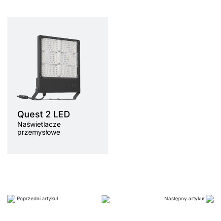
Temperatura barwowa
3000K,
4000K
Źródło światła
LED
Sposób montażu
natynkowy
Rodzaj klosza
transparen
tny
Quest 2 LED
Naświetlacze
przemysłowe
Poprzedni artykuł
Następny artykuł