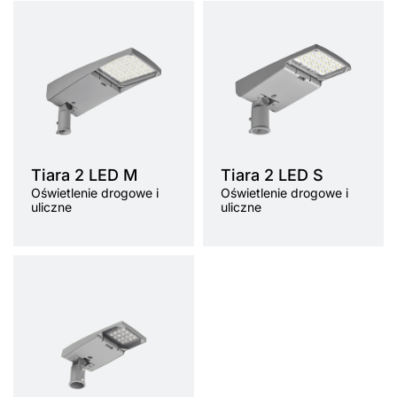
Temperatura barwowa
4000K
Temperatura barwowa
4000K
Źródło światła
LED
Źródło światła
LED
Sposób montażu
boczny do
Sposób montażu
boczny do
wysięgnika
wysięgnika
lub
lub
szczytowy
szczytowy
do słupa
do słupa
Rodzaj klosza
transparen
Rodzaj klosza
transparen
tny
tny
Tiara 2 LED M
Tiara 2 LED S
Oświetlenie drogowe i
Oświetlenie drogowe i
uliczne
uliczne
Temperatura barwowa
4000K
Źródło światła
LED
Sposób montażu
boczny do
wysięgnika
lub
szczytowy
do słupa
Rodzaj klosza
transparen