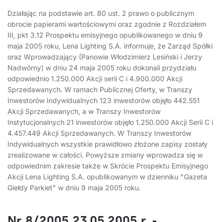
Działając na podstawie art. 80 ust. 2 prawo o publicznym
obrocie papierami wartościowymi oraz zgodnie z Rozdziałem
III, pkt 3.12 Prospektu emisyjnego opublikowanego w dniu 9
maja 2005 roku, Lena Lighting S.A. informuje, że Zarząd Spółki
oraz Wprowadzający (Panowie Włodzimierz Lesiński i Jerzy
Nadwórny) w dniu 24 maja 2005 roku dokonali przydziału
odpowiednio 1.250.000 Akcji serii C i 4.900.000 Akcji
Sprzedawanych. W ramach Publicznej Oferty, w Transzy
Inwestorów Indywidualnych 123 inwestorów objęło 442.551
Akcji Sprzedawanych, a w Transzy Inwestorów
Instytucjonalnych 21 inwestorów objęło 1.250.000 Akcji Serii C i
4.457.449 Akcji Sprzedawanych. W Transzy Inwestorów
Indywidualnych wszystkie prawidłowo złożone zapisy zostały
zrealizowane w całości. Powyższe zmiany wprowadza się w
odpowiednim zakresie także w Skrócie Prospektu Emisyjnego
Akcji Lena Lighting S.A. opublikowanym w dzienniku "Gazeta
Giełdy Parkiet" w dniu 9 maja 2005 roku.
Nr 8/2005 23.05.2005 r. -