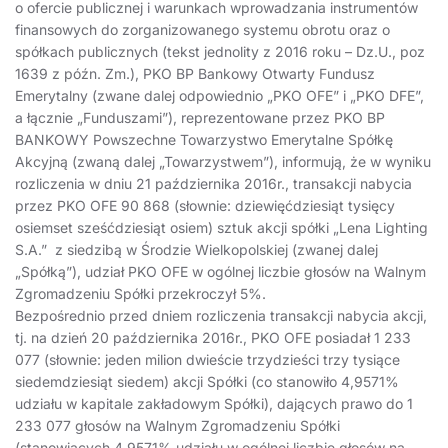
o ofercie publicznej i warunkach wprowadzania instrumentów
finansowych do zorganizowanego systemu obrotu oraz o
spółkach publicznych (tekst jednolity z 2016 roku – Dz.U., poz
1639 z późn. Zm.), PKO BP Bankowy Otwarty Fundusz
Emerytalny (zwane dalej odpowiednio „PKO OFE” i „PKO DFE”,
a łącznie „Funduszami”), reprezentowane przez PKO BP
BANKOWY Powszechne Towarzystwo Emerytalne Spółkę
Akcyjną (zwaną dalej „Towarzystwem”), informują, że w wyniku
rozliczenia w dniu 21 października 2016r., transakcji nabycia
przez PKO OFE 90 868 (słownie: dziewięćdziesiąt tysięcy
osiemset sześćdziesiąt osiem) sztuk akcji spółki „Lena Lighting
S.A.” z siedzibą w Środzie Wielkopolskiej (zwanej dalej
„Spółką”), udział PKO OFE w ogólnej liczbie głosów na Walnym
Zgromadzeniu Spółki przekroczył 5%.
Bezpośrednio przed dniem rozliczenia transakcji nabycia akcji,
tj. na dzień 20 października 2016r., PKO OFE posiadał 1 233
077 (słownie: jeden milion dwieście trzydzieści trzy tysiące
siedemdziesiąt siedem) akcji Spółki (co stanowiło 4,9571%
udziału w kapitale zakładowym Spółki), dających prawo do 1
233 077 głosów na Walnym Zgromadzeniu Spółki
(stanowiących 4,9571% udziału w ogólnej liczbie głosów na