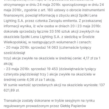
otrzymanego w dniu 24 maja 2016r. sporządzonego w dniu 24
maja 2016r., zgodnie z art. 160 ustawy o obrocie instrumentami
finansowymi, powziął informację o zbyciu akcji Spółki Lena
Lighting S.A. przez członka Zarządu emitenta. Z przekazanej
informacji wynika, iż w/w osoba w dniach 20 i 23 maja 2016r.
dokonała sprzedaży łącznie 33 516 sztuk akcji zwykłych na
okaziciela Spółki Lena Lighting S.A. z siedzibą w Środzie
Wielkopolskiej, w następujących wolumenach i cenach:
- 20 maja 2016r. sprzedaż 14 063 (czternaście tysięcy
sześćdziesiąt
trzy) akcje zwykłe na okaziciela w średniej cenie: 4,17 zł za 1
akcję;
- 23 maja 2016r. sprzedaż 19 453 (dziewiętnaście tysięcy
czterysta pięćdziesiąt trzy ) akcje zwykłe na okaziciela w
średniej cenie 4,06 zł za 1 akcję.
W sumie wartość sprzedanych akcji na okaziciela wyniosła: 137
621,89 zł.
Transakcje zostały dokonane w trybie sesyjnym na rynku
regulowanym prowadzonym przez Giełdę Papierów