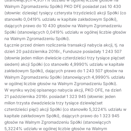
Walnym Zgromadzeniu Spółki) PKO DFE posiadał zaś 10 430
(słownie: dziesięć tysięcy czterysta trzydzieści) akcji Spółki (co
stanowiło 0,0419% udziału w kapitale zakładowym Spółki),
dających prawo do 10 430 głosów na Walnym Zgromadzeniu
Spółki (stanowiących 0,0419% udziału w ogólnej liczbie głosów
na Walnym Zgromadzeniu Spółki).
Łącznie przed dniem rozliczenia transakcji nabycia akcji, tj. na
dzień 20 października 2016r., Fundusze posiadały 1 243 507
(słownie jeden milion dwieście czterdzieści trzy tysiące pięćset
siedem) akcji Spółki (co stanowiło 4,9990% udziału w kapitale
zakładowym Spółki), dających prawo do 1 243 507 głosów na
Walnym Zgromadzeniu Spółki (stanowiących 4,9990% udziału
w ogólnej liczbie głosów na Walnym Zgromadzeniu Spółki).
W wyniku wyżej opisanego nabycia akcji, PKO OFE, na dzień
21 października 2016r. posiadał 1 323 945 (słownie: jeden
milion trzysta dwadzieścia trzy tysiące dziewięćset
czterdzieści pięć) akcji Spółki (co stanowiło 5,3224% udziału w
kapitale zakładowym Spółki), dających prawo do 1 323 945
głosów na Walnym Zgromadzeniu Spółki (stanowiących
5,3224% udziału w ogólnej liczbie głosów na Walnym