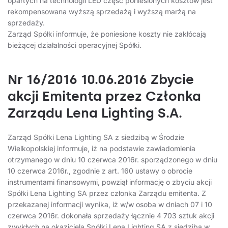
opartych na technologii LED część poniesionych kosztów jest
rekompensowana wyższą sprzedażą i wyższą marżą na
sprzedaży.
Zarząd Spółki informuje, że poniesione koszty nie zakłócają
bieżącej działalności operacyjnej Spółki.
Nr 16/2016 10.06.2016 Zbycie
akcji Emitenta przez Członka
Zarządu Lena Lighting S.A.
Zarząd Spółki Lena Lighting SA z siedzibą w Środzie
Wielkopolskiej informuje, iż na podstawie zawiadomienia
otrzymanego w dniu 10 czerwca 2016r. sporządzonego w dniu
10 czerwca 2016r., zgodnie z art. 160 ustawy o obrocie
instrumentami finansowymi, powziął informację o zbyciu akcji
Spółki Lena Lighting SA przez członka Zarządu emitenta. Z
przekazanej informacji wynika, iż w/w osoba w dniach 07 i 10
czerwca 2016r. dokonała sprzedaży łącznie 4 703 sztuk akcji
zwykłych na okaziciela Spółki Lena Lighting SA z siedzibą w