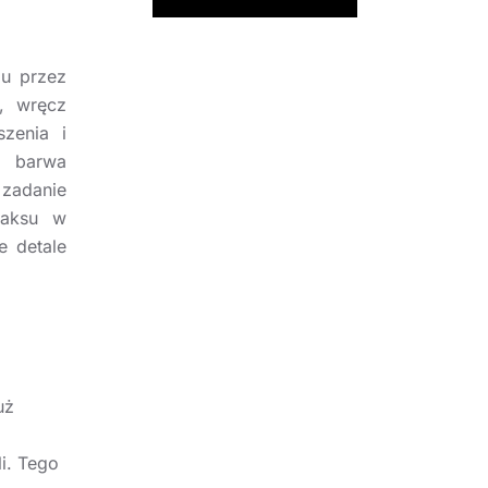
mu przez
, wręcz
szenia i
 barwa
zadanie
laksu w
e detale
uż
i. Tego