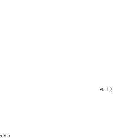
PL
zania