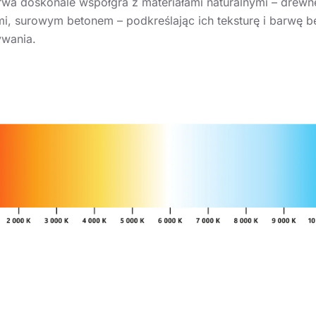
rwa doskonale współgra z materiałami naturalnymi – drew
mi, surowym betonem – podkreślając ich teksturę i barwę b
wania.