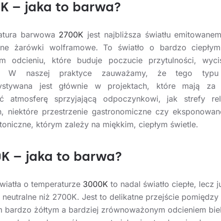
K – jaka to barwa?
atura barwowa
2700K
jest najbliższa światłu emitowane
yjne żarówki wolframowe. To światło o bardzo ciepłym
m odcieniu, które buduje poczucie przytulności, wyci
su. W naszej praktyce zauważamy, że tego typu
ystywana jest głównie w projektach, które mają za 
yć atmosferę sprzyjającą odpoczynkowi, jak strefy re
h, niektóre przestrzenie gastronomiczne czy eksponowan
ktoniczne, którym zależy na miękkim, ciepłym świetle.
K – jaka to barwa?
wiatła o temperaturze
3000K
to nadal światło ciepłe, lecz j
j neutralne niż 2700K. Jest to delikatne przejście pomiędzy
m bardzo żółtym a bardziej zrównoważonym odcieniem biel