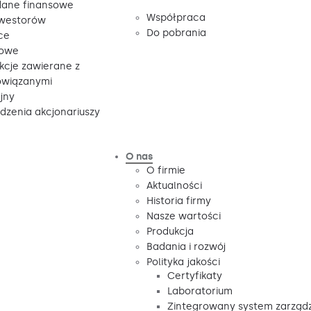
ane finansowe
Współpraca
nwestorów
Do pobrania
ce
sowe
kcje zawierane z
owiązanymi
jny
zenia akcjonariuszy
O nas
O firmie
Aktualności
Historia firmy
Nasze wartości
Produkcja
Badania i rozwój
Polityka jakości
Certyfikaty
Laboratorium
Zintegrowany system zarząd