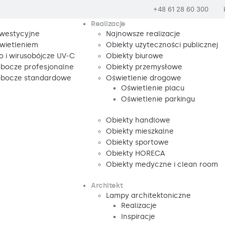
+48 61 28 60 300
Realizacje
nwestycyjne
Najnowsze realizacje
wietleniem
Obiekty użyteczności publicznej
o i wirusobójcze UV-C
Obiekty biurowe
obocze profesjonalne
Obiekty przemysłowe
robocze standardowe
Oświetlenie drogowe
Oświetlenie placu
Oświetlenie parkingu
Obiekty handlowe
Obiekty mieszkalne
Obiekty sportowe
Obiekty HORECA
Obiekty medyczne i clean room
Architekt
Lampy architektoniczne
Realizacje
Inspiracje