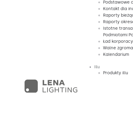
Podstawowe d
Kontakt dla i
Raporty bieżą
Raporty okre
Istotne transa
Podmiotami P
Ład korporacy
Walne zgromad
Kalendarium
illu
Produkty illu