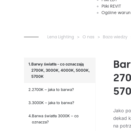
Pliki REVIT
Ogólne warunk
Lena Lighting
O nas
Baza wiedzy
Bar
Barwy światła - co oznaczają
2700K, 3000K, 4000K, 5000K,
270
5700K
57
2700K – jaka to barwa?
3000K – jaka to barwa?
Jako po
Barwa światła 3000K – co
dekad k
oznacza?
na potr