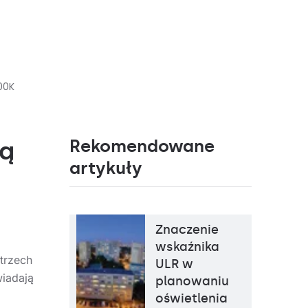
00K
Rekomendowane
ją
artykuły
,
Znaczenie
wskaźnika
trzech
ULR w
wiadają
planowaniu
oświetlenia