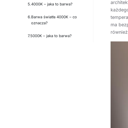
archite
4000K – jaka to barwa?
każdego
tempera
Barwa światła 4000K – co
oznacza?
ma bezp
również
5000K – jaka to barwa?