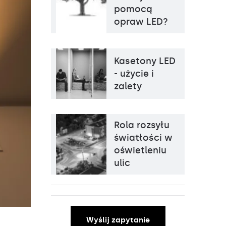
pomocą
opraw LED?
Kasetony LED
Źródło światła
LED
- użycie i
zalety
Rola rozsyłu
światłości w
oświetleniu
ulic
Wyślij zapytanie