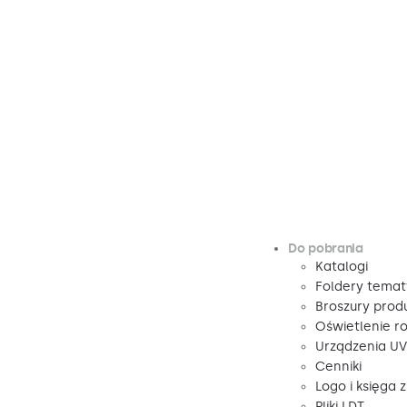
Do pobrania
Katalogi
Foldery tema
Broszury pro
Oświetlenie r
Urządzenia U
Cenniki
Logo i księga 
Pliki LDT