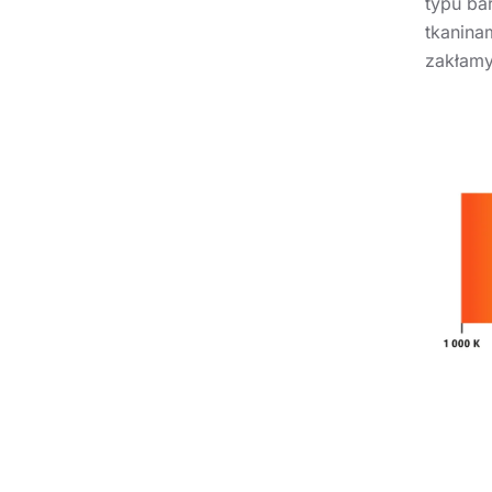
typu ba
tkanina
zakłamy