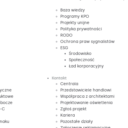
Baza wiedzy
Programy KPO
Projekty unijne
Polityka prywatności
RODO
Ochrona praw sygnalistów
ESG
Środowisko
Społeczność
Ład korporacyjny
Kontakt
Centrala
tyczne
Przedstawiciele handlowi
duktowe
Współpraca z architektami
obocze
Projektowanie oświetlenia
V-C
Zgłoś projekt
Kariera
znaku
Pozostałe działy
Zgłoszenie reklamacyjne