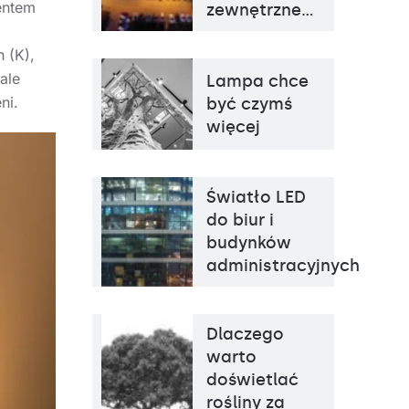
entem
zewnętrzne…
 (K),
ale
Temperatura barwowa
3000K, 4000K
Lampa chce
Źródło światła
LED
ni.
być czymś
Sposób montażu
natynkowy
więcej
Rodzaj klosza
OPAL
Światło LED
do biur i
budynków
administracyjnych
Dlaczego
warto
doświetlać
rośliny za