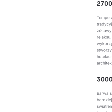
2700
Temper
tradyc
żółtawy
relak
wykorz
stworz
hotelac
archite
3000
Barwa ś
bardzie
światłe