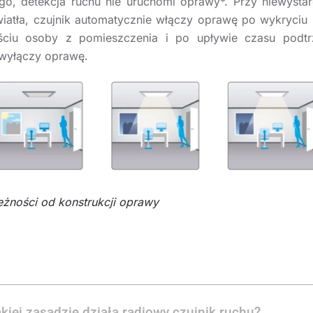
go, detekcja ruchu nie uruchomi oprawy*. Przy niewystar
światła, czujnik automatycznie włączy oprawę po wykryciu 
ściu osoby z pomieszczenia i po upływie czasu podtr
 wyłączy oprawę.
eżności od konstrukcji oprawy
akiej zasadzie działa radiowy czujnik ruchu?