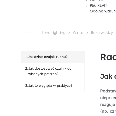
Pliki REVIT
Ogólne warunk
Lena Lighting
O nas
Baza wiedzy
Rad
Jak działa czujnik ruchu?
Jak dostosować czujnik do
własnych potrzeb?
Jak 
Jak to wygląda w praktyce?
Podstaw
nieprze
reaguje
(np. cz