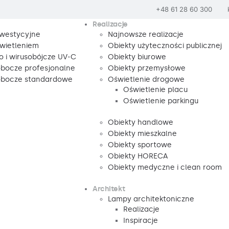
+48 61 28 60 300
Realizacje
nwestycyjne
Najnowsze realizacje
wietleniem
Obiekty użyteczności publicznej
o i wirusobójcze UV-C
Obiekty biurowe
obocze profesjonalne
Obiekty przemysłowe
robocze standardowe
Oświetlenie drogowe
Oświetlenie placu
Oświetlenie parkingu
Obiekty handlowe
Obiekty mieszkalne
Obiekty sportowe
Obiekty HORECA
Obiekty medyczne i clean room
Architekt
Lampy architektoniczne
Realizacje
Inspiracje