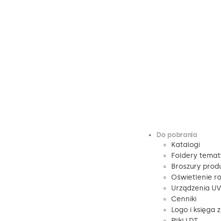
Do pobrania
Katalogi
Foldery tema
Broszury pro
Oświetlenie r
Urządzenia U
Cenniki
Logo i księga 
Pliki LDT