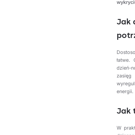
wykryci
Jak 
potr
Dostoso
łatwe. 
dzień-n
zasięg 
wyregul
energii.
Jak 
W prakt