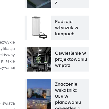
z…
Rodzaje
wtyczek w
lampach
iezwykle
yfikacja
Oświetlenie w
fektywny
projektowaniu
st takie
wnętrz
używanej
Znaczenie
wskaźnika
ULR w
planowaniu
 światła
oświetlenia