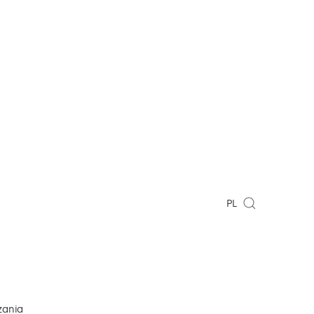
PL
zania