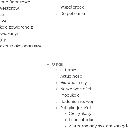
ane finansowe
Współpraca
nwestorów
Do pobrania
ce
sowe
kcje zawierane z
owiązanymi
jny
zenia akcjonariuszy
O nas
O firmie
Aktualności
Historia firmy
Nasze wartości
Produkcja
Badania i rozwój
Polityka jakości
Certyfikaty
Laboratorium
Zintegrowany system zarząd