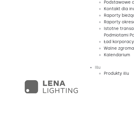
Podstawowe d
Kontakt dla i
Raporty bieżą
Raporty okre
Istotne transa
Podmiotami P
Ład korporacy
Walne zgromad
Kalendarium
illu
Produkty illu