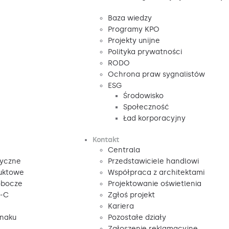
Baza wiedzy
Programy KPO
Projekty unijne
Polityka prywatności
RODO
Ochrona praw sygnalistów
ESG
Środowisko
Społeczność
Ład korporacyjny
Kontakt
Centrala
tyczne
Przedstawiciele handlowi
duktowe
Współpraca z architektami
obocze
Projektowanie oświetlenia
V-C
Zgłoś projekt
Kariera
znaku
Pozostałe działy
Zgłoszenie reklamacyjne