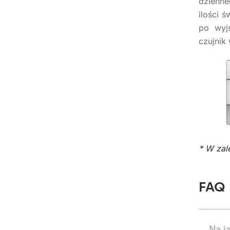
dzienne
ilości 
po wyj
czujnik
* W zal
FAQ
Na j