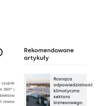
Rekomendowane
)
artykuły
Rosnąca
:
czujnik
odpowiedzialność
m 360° i
klimatyczna
obiektów
sektora
st równe
biznesowego: