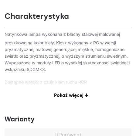
Charakterystyka
Natynkowa lampa wykonana z blachy stalowej malowanej
proszkowo na kolor biały. Klosz wykonany z PC w wersji
pryzmatycznej matowej generującej miękkie, homogeniczne
światło oraz pryzmatycznej, o wyższym strumieniu świetlnym.
Wyposażona w moduły LED o wysokiej skuteczności świetlnej i
wskaźniku SDCM<3.
Dostępne wersje: z czujnikiem ruchu RCR
Pokaż więcej ↓
Zastosowanie
Wielofunkcyjna oprawa LED przeznaczona jest do stosowania
Warianty
wewnątrz budynków, w szczególności polecana do oświetlenia
obiektów użyteczności publicznej, w tym obiektów szpitalnych,
Porównaj