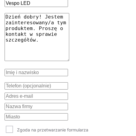
3000
7850
-
-
LS2
1441/124/60
643101
71
MAT
3000
9100
PRM
-
-
LS2
1441/124/60
643224
71
PRM
3000
7850
-
-
-
1441/124/60
639906
71
MAT
3000
9100
PRM
-
-
-
1441/124/60
639807
71
PRM
3000
7850
-
tak
-
1441/124/60
642678
71
MAT
3000
9100
PRM
-
tak
-
1441/124/60
642890
71
PRM
3000
7850
tak
-
-
1441/124/60
642784
71
MAT
3000
9100
PRM
tak
-
-
1441/124/60
643002
71
PRM
4000
8450
-
-
LS2
1441/124/60
643118
71
MAT
4000
9800
PRM
-
-
LS2
1441/124/60
643231
Zgoda na przetwarzanie formularza
71