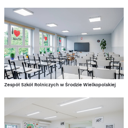
4000
5150
PRM
-
-
-
1161/124/60
643460
34
PRM
4000
4450
-
-
LS2
1161/124/60
643569
34
MAT
4000
5150
PRM
-
-
LS2
1161/124/60
643545
34
PRM
4000
4450
tak
-
-
1161/124/60
643521
34
MAT
4000
5150
PRM
tak
-
-
1161/124/60
643507
34
48W
PRM
3000
5700
-
-
LS2
1441/124/60
643088
48
MAT
Zespół Szkół Rolniczych w Środzie Wielkopolskiej
3000
6600
PRM
-
-
LS2
1441/124/60
643200
48
PRM
3000
5700
-
-
-
1441/124/60
639913
48
MAT
3000
6600
PRM
-
-
-
1441/124/60
639814
48