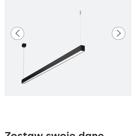
PRM
4000
6100
tak
-
-
1441/124/60
642777
48
MAT
4000
7100
PRM
tak
-
-
1441/124/60
642999
48
50W
PRM
3000
5650
-
-
LS2
1161/124/60
643064
50
MAT
3000
6550
PRM
-
-
LS2
1161/124/60
643187
50
PRM
3000
5650
-
-
-
1161/124/60
639920
50
MAT
3000
6550
PRM
-
-
-
1161/124/60
639821
50
PRM
3000
5650
-
tak
-
1161/124/60
642630
50
MAT
3000
6550
PRM
-
tak
-
1161/124/60
642852
50
PRM
3000
5650
tak
-
-
1161/124/60
642746
50
MAT
Zostaw swoje dane,