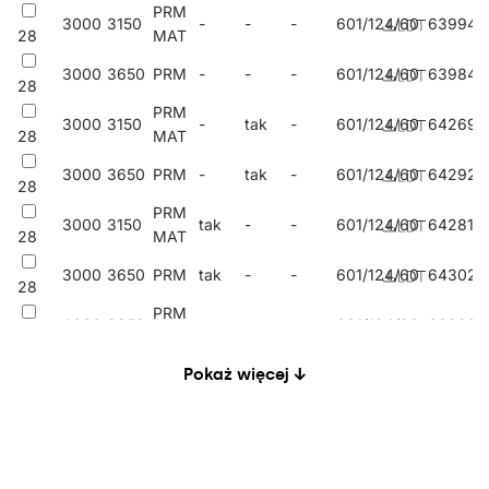
PRM
3000
3150
-
-
-
601/124/60
639944
28
MAT
3000
3650
PRM
-
-
-
601/124/60
639845
28
PRM
3000
3150
-
tak
-
601/124/60
642692
28
MAT
3000
3650
PRM
-
tak
-
601/124/60
642920
28
PRM
3000
3150
tak
-
-
601/124/60
642814
28
MAT
3000
3650
PRM
tak
-
-
601/124/60
643026
28
PRM
4000
3350
-
-
-
601/124/60
639999
28
MAT
Pokaż więcej ↓
4000
3900
PRM
-
-
-
601/124/60
639890
28
PRM
4000
3350
-
tak
-
601/124/60
642715
28
MAT
4000
3900
PRM
-
tak
-
601/124/60
642937
28