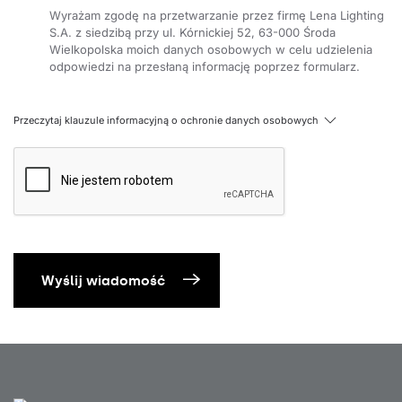
PRM
Wyrażam zgodę na przetwarzanie przez firmę Lena Lighting
4000
8450
-
-
-
1441/124/60
639951
71
MAT
S.A. z siedzibą przy ul. Kórnickiej 52, 63-000 Środa
Wielkopolska moich danych osobowych w celu udzielenia
4000
9800
PRM
-
-
-
1441/124/60
639852
odpowiedzi na przesłaną informację poprzez formularz.
71
PRM
4000
8450
-
tak
-
1441/124/60
642685
71
MAT
Przeczytaj klauzule informacyjną o ochronie danych osobowych
4000
9800
PRM
-
tak
-
1441/124/60
642913
71
PRM
4000
8450
tak
-
-
1441/124/60
642791
71
MAT
4000
9800
PRM
tak
-
-
1441/124/60
643019
71
Wyślij wiadomość