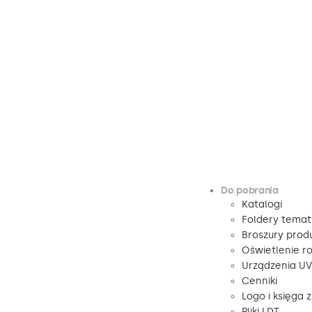
Do pobrania
Katalogi
Foldery tema
Broszury pro
Oświetlenie r
Urządzenia U
Cenniki
Logo i księga 
Pliki LDT