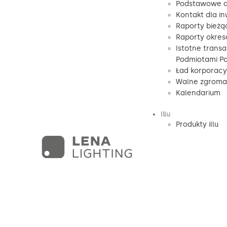
Podstawowe d
Kontakt dla i
Raporty bieżą
Raporty okre
Istotne transa
Podmiotami P
Ład korporacy
Walne zgromad
Kalendarium
illu
Produkty illu