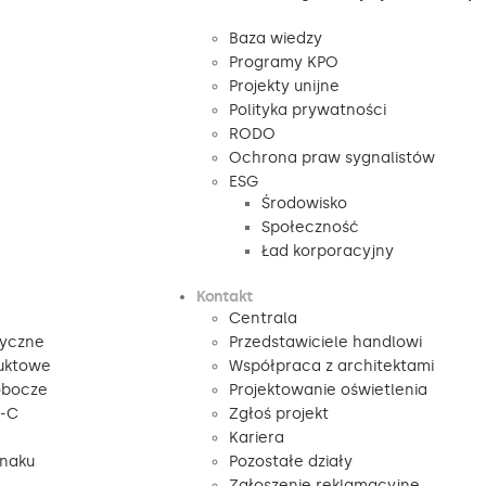
Baza wiedzy
Programy KPO
Projekty unijne
Polityka prywatności
RODO
Ochrona praw sygnalistów
ESG
Środowisko
Społeczność
Ład korporacyjny
Kontakt
Centrala
tyczne
Przedstawiciele handlowi
duktowe
Współpraca z architektami
obocze
Projektowanie oświetlenia
V-C
Zgłoś projekt
Kariera
znaku
Pozostałe działy
Zgłoszenie reklamacyjne