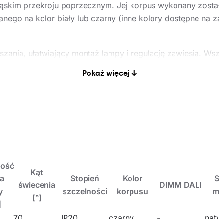
ąskim przekroju poprzecznym. Jej korpus wykonany zosta
nego na kolor biały lub czarny (inne kolory dostępne na 
zania, ułatwiający montaż lampy i regulację zawiesia. Ws
estawie.
Pokaż więcej ↓
 Znajduje zastosowanie jako źródło światła głównego i s
e moduły LED oraz możliwość współpracy z zewnętrznymi 
ania w nowoczesnych biurowcach klasy A+, ze szczególn
ność
Kąt
na
Stopień
Kolor
S
świecenia
DIMM DALI
y
szczelności
korpusu
m
[°]
]
70
IP20
czarny
-
nat