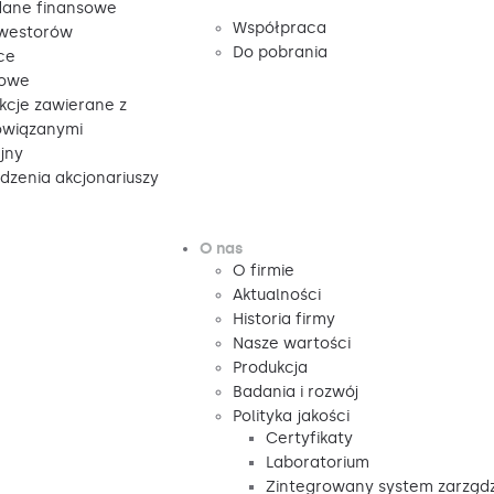
ane finansowe
Współpraca
nwestorów
Do pobrania
ce
sowe
kcje zawierane z
owiązanymi
jny
zenia akcjonariuszy
O nas
O firmie
Aktualności
Historia firmy
Nasze wartości
Produkcja
Badania i rozwój
Polityka jakości
Certyfikaty
Laboratorium
Zintegrowany system zarząd