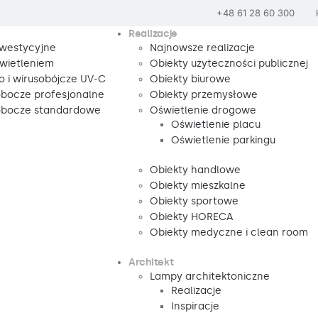
+48 61 28 60 300
Realizacje
nwestycyjne
Najnowsze realizacje
wietleniem
Obiekty użyteczności publicznej
o i wirusobójcze UV-C
Obiekty biurowe
obocze profesjonalne
Obiekty przemysłowe
robocze standardowe
Oświetlenie drogowe
Oświetlenie placu
Oświetlenie parkingu
Obiekty handlowe
Obiekty mieszkalne
Obiekty sportowe
Obiekty HORECA
Obiekty medyczne i clean room
Architekt
Lampy architektoniczne
Realizacje
Inspiracje