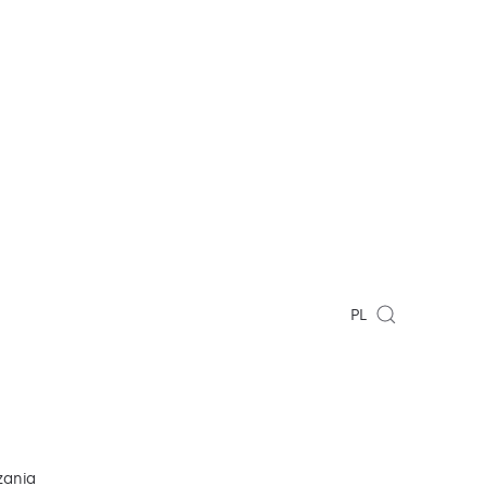
PL
zania