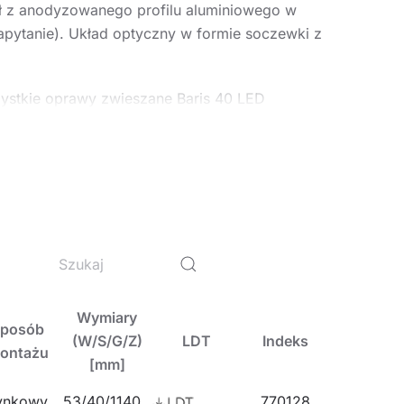
ł z anodyzowanego profilu aluminiowego w
zapytanie). Układ optyczny w formie soczewki z
zystkie oprawy zwieszane Baris 40 LED
przyja pracy biurowej wymagającej skupienia
systemami sterowania oświetleniem w
ym uwzględnieniem pomieszczeń
Wymiary
posób
(W/S/G/Z)
LDT
Indeks
ontażu
[mm]
ynkowy
53/40/1140
770128