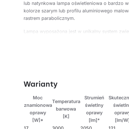
lub natynkowa lampa oświetleniowa o bardzo w
kolorze szarym lub profilu aluminiowego malowa
rastrem parabolicznym.
Lampa wyposażona jest w unikalny system zwies
zawierają zwiesia o długości 1,2m z puszką w z
Zastosowanie
Lampa dedykowana jest do użytku wewnętrznego.
wzroku. Unikalne wzornictwo, energooszczędn
Warianty
standardzie DALI dedykują lampę do zastosow
reprezentacyjnych.
Moc
Strumień
Skutecz
Temperatura
znamionowa
świetlny
świetl
barwowa
oprawy
oprawy
opraw
[K]
[W]*
[lm]*
[lm/W
17
3000
2050
121