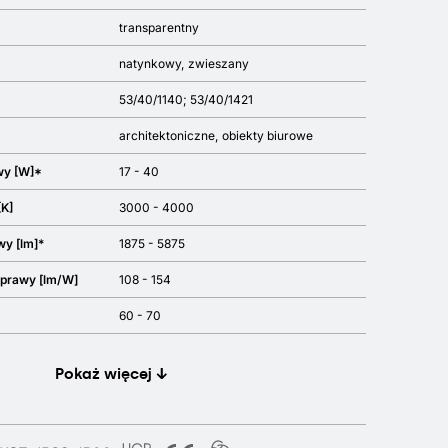
transparentny
natynkowy
zwieszany
53/40/1140; 53/40/1421
architektoniczne
obiekty biurowe
wy [W]*
17 - 40
[K]
3000 - 4000
wy [lm]*
1875 - 5875
oprawy [lm/W]
108 - 154
60 - 70
Pokaż więcej ↓