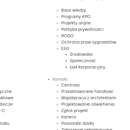
Baza wiedzy
Programy KPO
Projekty unijne
Polityka prywatności
RODO
Ochrona praw sygnalistów
ESG
Środowisko
Społeczność
Ład korporacyjny
Kontakt
Centrala
tyczne
Przedstawiciele handlowi
duktowe
Współpraca z architektami
obocze
Projektowanie oświetlenia
V-C
Zgłoś projekt
Kariera
znaku
Pozostałe działy
Zgłoszenie reklamacyjne