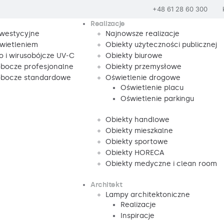
+48 61 28 60 300
Realizacje
nwestycyjne
Najnowsze realizacje
wietleniem
Obiekty użyteczności publicznej
o i wirusobójcze UV-C
Obiekty biurowe
obocze profesjonalne
Obiekty przemysłowe
robocze standardowe
Oświetlenie drogowe
Oświetlenie placu
Oświetlenie parkingu
Obiekty handlowe
Obiekty mieszkalne
Obiekty sportowe
Obiekty HORECA
Obiekty medyczne i clean room
Architekt
Lampy architektoniczne
Realizacje
Inspiracje