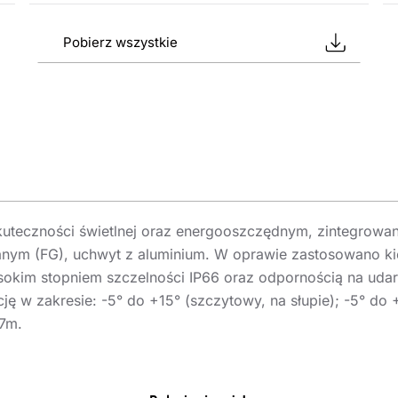
Pobierz wszystkie
kuteczności świetlnej oraz energooszczędnym, zintegrow
lanym (FG), uchwyt z aluminium. W oprawie zastosowano 
sokim stopniem szczelności IP66 oraz odpornością na uda
ę w zakresie: -5° do +15° (szczytowy, na słupie); -5° do
7m.