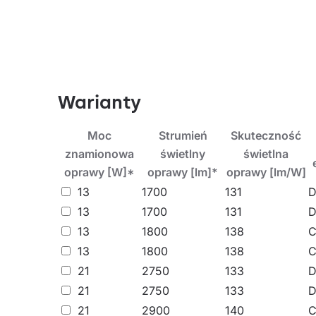
Oprawa drogowa odpowiednia do oświetlenia: ul
parkingów, placów, prywatnych posesji oraz wsz
Pozostałe produkty z rodziny ASTRA LED
Warianty
Moc
Strumień
Skuteczność
znamionowa
świetlny
świetlna
oprawy [W]*
oprawy [lm]*
oprawy [lm/W]
13
1700
131
13
1700
131
13
1800
138
13
1800
138
21
2750
133
21
2750
133
21
2900
140