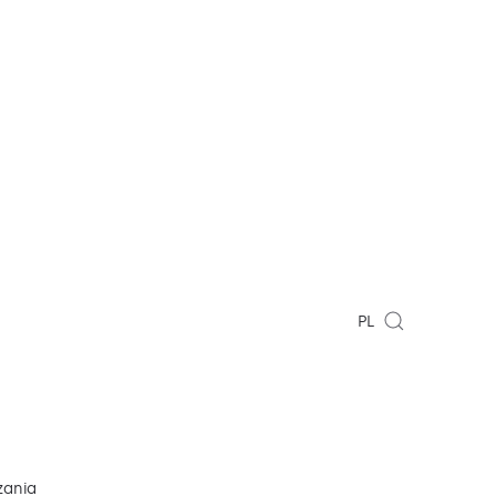
PL
zania