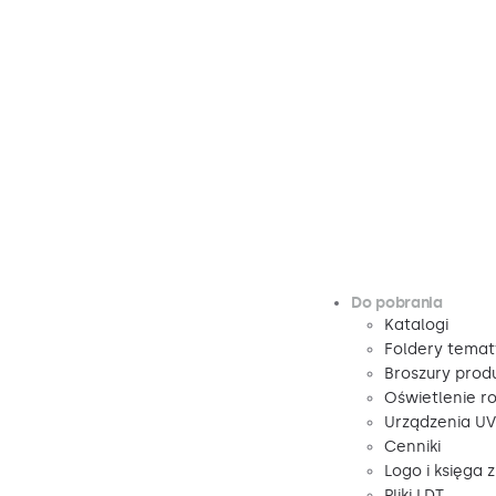
Do pobrania
Katalogi
Foldery tema
Broszury pro
Oświetlenie r
Urządzenia U
Cenniki
Logo i księga 
Pliki LDT