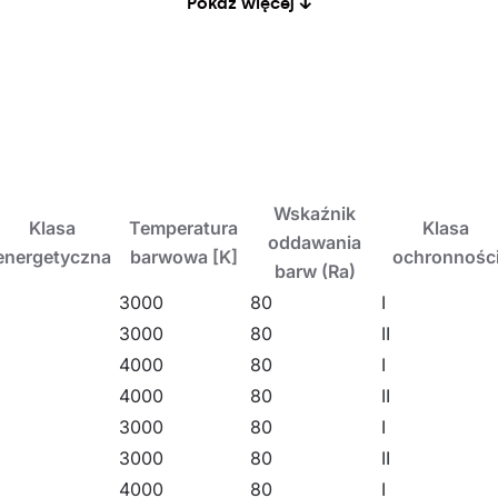
Pokaż więcej ↓
ic oraz dróg gminnych, lokalnych, wewnętrznych i osiedl
elkich otwartych przestrzeni.
Wskaźnik
Klasa
Temperatura
Klasa
oddawania
energetyczna
barwowa [K]
ochronnośc
barw (Ra)
D
3000
80
I
D
3000
80
II
C
4000
80
I
C
4000
80
II
D
3000
80
I
D
3000
80
II
C
4000
80
I