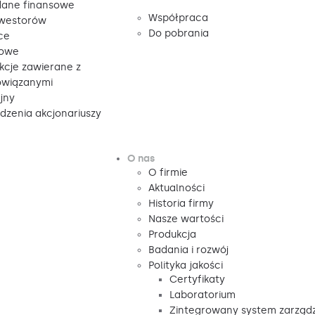
ane finansowe
Współpraca
nwestorów
Do pobrania
ce
sowe
kcje zawierane z
owiązanymi
jny
zenia akcjonariuszy
O nas
O firmie
Aktualności
Historia firmy
Nasze wartości
Produkcja
Badania i rozwój
Polityka jakości
Certyfikaty
Laboratorium
Zintegrowany system zarząd