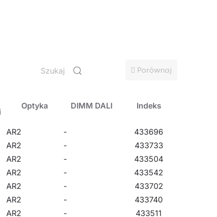
owych, ścieżek rowerowych, alejek, chodników,
Porównaj
Optyka
DIMM DALI
Indeks
i
AR2
-
433696
AR2
-
433733
AR2
-
433504
AR2
-
433542
AR2
-
433702
AR2
-
433740
AR2
-
433511