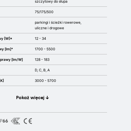
szczytowy do słupa
75/175/500
parkingi i ścieżki rowerowe
uliczne i drogowe
wy [W]*
12 - 34
wy [lm]*
1700 - 5500
oprawy [lm/W]
128 - 183
D, C, B, A
[K]
3000 - 5700
Pokaż więcej ↓