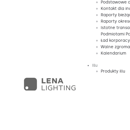
Podstawowe d
Kontakt dla i
Raporty bieżą
Raporty okre
Istotne transa
Podmiotami P
Ład korporacy
Walne zgromad
Kalendarium
illu
Produkty illu