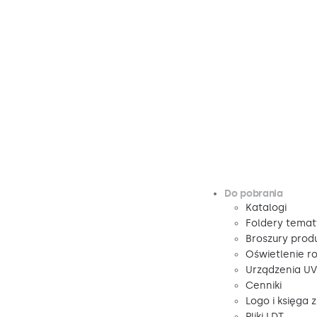
Do pobrania
Katalogi
Foldery tema
Broszury pro
Oświetlenie r
Urządzenia U
Cenniki
Logo i księga 
Pliki LDT