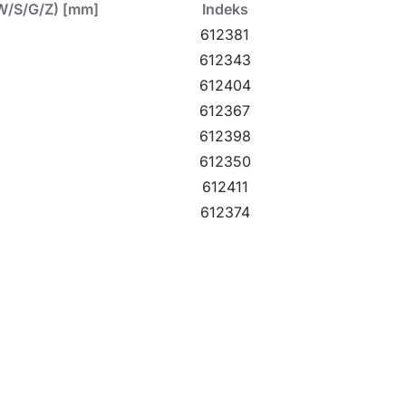
W/S/G/Z) [mm]
Indeks
612381
612343
612404
612367
612398
612350
612411
612374