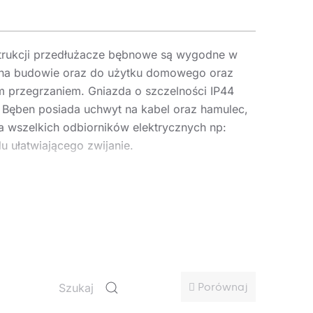
strukcji przedłużacze bębnowe są wygodne w
y na budowie oraz do użytku domowego
oraz
m przegrzaniem.
G
niazda o szczelności IP44
.
Bęben posiada uchwyt na kabel oraz hamulec,
a wszelkich odbiorników elektrycznych np:
 ułatwiającego zwijanie
.
Porównaj
 placach budowy lub w warsztatowych.