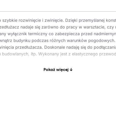
 szybkie rozwinięcie i zwinięcie.
Dzięki przemyślanej kon
zedłużacz nadaje się zarówno do pracy w warsztacie, cz
ny wyłącznik termiczny co zabezpiecza przed nadmierny
ewnątrz budynku podczas
różnych warunków pogodowych
nięcia przedłużacza.
Do
skonale nadaję się do podłączani
 budowlanych, itp.
Wykonany jest z elastycznego przewodu
Pokaż więcej ↓
ętego: 1100W
iniętego: 3200W
jalistyczne przedłużacze przeznaczone do zastosowań na