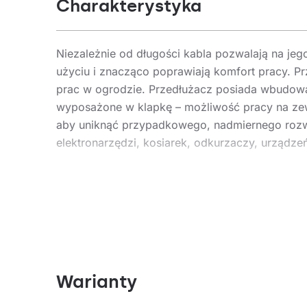
Charakterystyka
Niezależn
ie od długości kabla pozwalają na jego
użyciu i znacząco poprawiają komfort pracy.
Pr
prac w ogrodzie.
Pr
zedłużacz posiada wbudowa
wyposażone w klapkę – możliwość pracy na z
aby uniknąć przypadkowego, nadmiernego rozwi
elektronarzędzi, kosiarek,
odkurzaczy, urządzeń
Zabezpieczenie termiczne: TAK
Maksymalne obciążenie dla przedłużacza zwini
Maksymalne obciążenie dla przedłużacza rozw
Zastosowanie
Warianty
Profesjonalne przedłużacze budowlane to spec