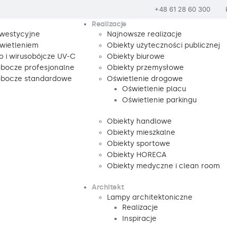
+48 61 28 60 300
Realizacje
nwestycyjne
Najnowsze realizacje
wietleniem
Obiekty użyteczności publicznej
o i wirusobójcze UV-C
Obiekty biurowe
obocze profesjonalne
Obiekty przemysłowe
robocze standardowe
Oświetlenie drogowe
Oświetlenie placu
Oświetlenie parkingu
Obiekty handlowe
Obiekty mieszkalne
Obiekty sportowe
Obiekty HORECA
Obiekty medyczne i clean room
Architekt
Lampy architektoniczne
Realizacje
Inspiracje