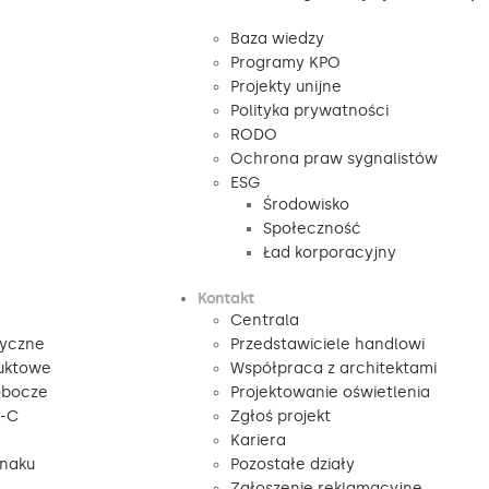
Baza wiedzy
Programy KPO
Projekty unijne
Polityka prywatności
RODO
Ochrona praw sygnalistów
ESG
Środowisko
Społeczność
Ład korporacyjny
Kontakt
Centrala
tyczne
Przedstawiciele handlowi
duktowe
Współpraca z architektami
obocze
Projektowanie oświetlenia
V-C
Zgłoś projekt
Kariera
znaku
Pozostałe działy
Zgłoszenie reklamacyjne