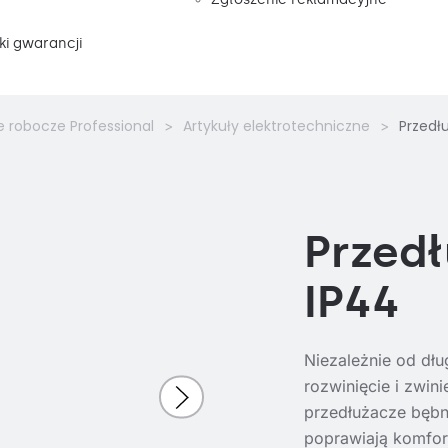
i gwarancji
e robocze Professional
Artykuły elektrotechniczne
Przedł
Przed
IP44
Niezależn
ie od dł
rozwinięcie i zwini
przedłużacze bęb
poprawiają komfor