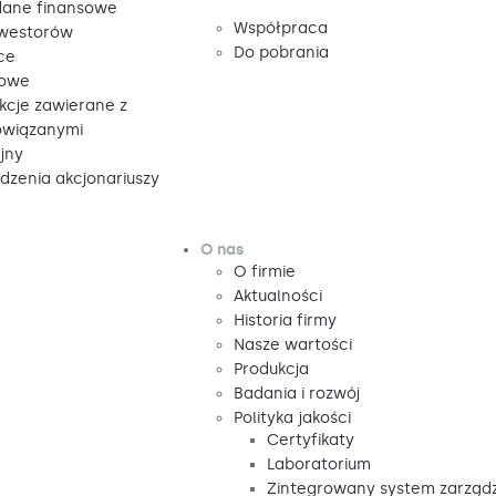
ane finansowe
Współpraca
nwestorów
Do pobrania
ce
sowe
kcje zawierane z
owiązanymi
jny
zenia akcjonariuszy
O nas
O firmie
Aktualności
Historia firmy
Nasze wartości
Produkcja
Badania i rozwój
Polityka jakości
Certyfikaty
Laboratorium
Zintegrowany system zarząd