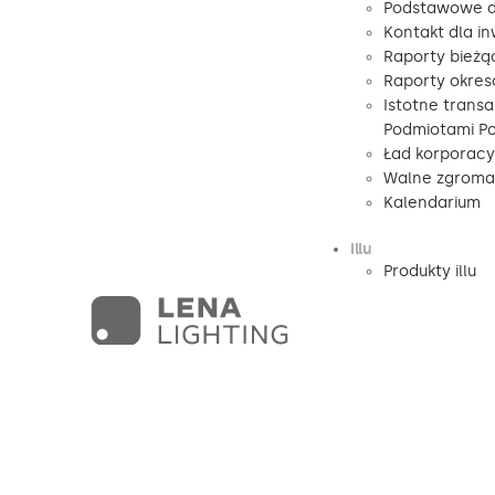
Podstawowe d
Kontakt dla i
Raporty bieżą
Raporty okre
Istotne transa
Podmiotami P
Ład korporacy
Walne zgromad
Kalendarium
illu
Produkty illu