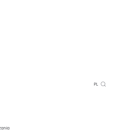
PL
zania