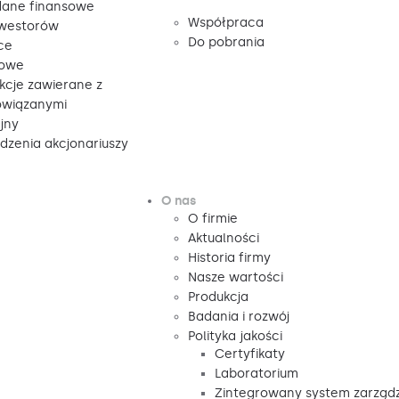
ane finansowe
Współpraca
nwestorów
Do pobrania
ce
sowe
kcje zawierane z
owiązanymi
jny
zenia akcjonariuszy
O nas
O firmie
Aktualności
Historia firmy
Nasze wartości
Produkcja
Badania i rozwój
Polityka jakości
Certyfikaty
Laboratorium
Zintegrowany system zarząd