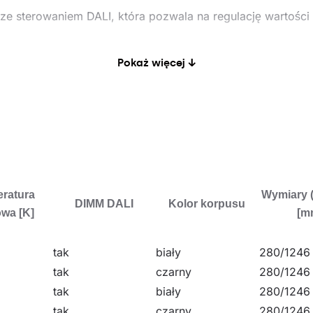
e sterowaniem DALI, która pozwala na regulację wartości 
Pokaż więcej ↓
je możliwość stworzenia multikolorowych wariantów lamp. D
 tworzenie zjawiskowych kompozycji świetlno-dekoracyjnyc
lowe, przestrzenie reprezentacyjne, jak również domy prywa
ratura
Wymiary 
DIMM DALI
Kolor korpusu
wa [K]
[m
tak
biały
280/1246
tak
czarny
280/1246
tak
biały
280/1246
tak
czarny
280/1246