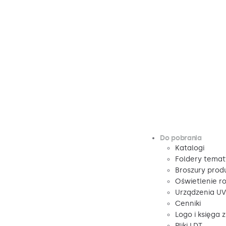
Do pobrania
Katalogi
Foldery tema
Broszury pro
Oświetlenie r
Urządzenia U
Cenniki
Logo i księga 
Pliki LDT