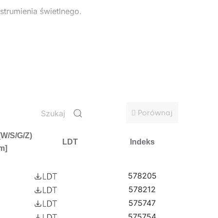
strumienia świetlnego.
odatkowo zestawienie ich różnych wersji –
h, które sprawdzą się w miejscach takich jak
tne.
Porównaj
(W/S/G/Z)
LDT
Indeks
m]
578205
578212
575747
575754