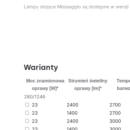
Lampy stojące Messaggio są dostępne w wersji z
Zastosowanie
Messaggio to kolekcja, w obrębie której istnie
zwieszanych, kinkietów i stojących, pozwala na
hotele, restauracje, galerie sztuki, centra hand
Warianty
Moc znamionowa
Strumień świetlny
Tempe
oprawy [W]*
oprawy [lm]*
barwo
280/1246
23
2400
2700
23
1400
2700
23
2400
3000
23
1400
3000