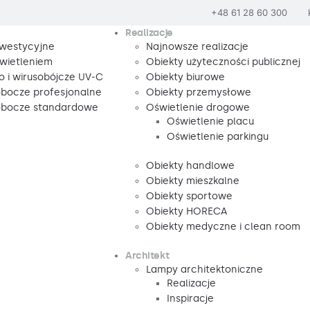
+48 61 28 60 300
Realizacje
nwestycyjne
Najnowsze realizacje
wietleniem
Obiekty użyteczności publicznej
o i wirusobójcze UV-C
Obiekty biurowe
obocze profesjonalne
Obiekty przemysłowe
robocze standardowe
Oświetlenie drogowe
Oświetlenie placu
Oświetlenie parkingu
Obiekty handlowe
Obiekty mieszkalne
Obiekty sportowe
Obiekty HORECA
Obiekty medyczne i clean room
Architekt
Lampy architektoniczne
Realizacje
Inspiracje