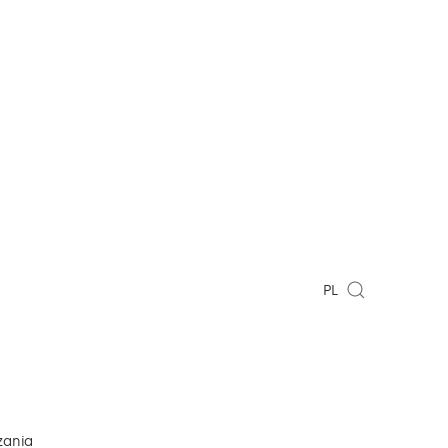
PL
zania