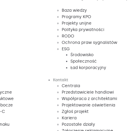
Baza wiedzy
Programy KPO
Projekty unijne
Polityka prywatności
RODO
Ochrona praw sygnalistów
ESG
Środowisko
Społeczność
Ład korporacyjny
Kontakt
Centrala
tyczne
Przedstawiciele handlowi
duktowe
Współpraca z architektami
obocze
Projektowanie oświetlenia
V-C
Zgłoś projekt
Kariera
znaku
Pozostałe działy
Zgłoszenie reklamacyjne