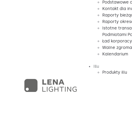
Podstawowe d
Kontakt dla i
Raporty bieżą
Raporty okre
Istotne transa
Podmiotami P
Ład korporacy
Walne zgromad
Kalendarium
illu
Produkty illu