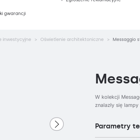
i gwarancji
e inwestycyjne
Oświetlenie architektoniczne
Messaggio s
Messa
W kolekcji Messag
znalazły się lampy
Parametry t