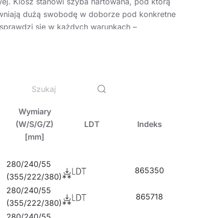
wej. Klosz stanowi szyba hartowana, pod którą
pewniają dużą swobodę w doborze pod konkretne
, sprawdzi się w każdych warunkach –
szej odsłonie oferuje jeszcze lepsze
ymagania normy PN-EN 60598-2 cz.5, co
ozycji, z możliwością obrotu o 360° i
a wykonawców jest szczelna szybkozłączka –
icyjnemu systemowi kolorowych zapadek montaż
łupie (wersja podstawowa); ramkę do montażu
Wymiary
sja podstawowa); siatki ochronne w dwóch
(W/S/G/Z)
LDT
Indeks
[mm]
óra zmienia standardy. Kliknij i
obejrzyj na
280/240/55
865350
(355/222/380)**
280/240/55
865718
(355/222/380)**
280/240/55