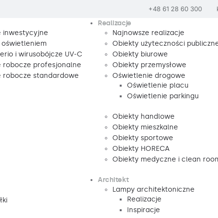
+48 61 28 60 300
Realizacje
e inwestycyjne
Najnowsze realizacje
 oświetleniem
Obiekty użyteczności publiczne
rio i wirusobójcze UV-C
Obiekty biurowe
e robocze profesjonalne
Obiekty przemysłowe
e robocze standardowe
Oświetlenie drogowe
Oświetlenie placu
Oświetlenie parkingu
Obiekty handlowe
Obiekty mieszkalne
Obiekty sportowe
Obiekty HORECA
Obiekty medyczne i clean roo
Architekt
Lampy architektoniczne
Realizacje
łki
Inspiracje