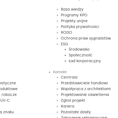
Baza wiedzy
Programy KPO
Projekty unijne
Polityka prywatności
RODO
Ochrona praw sygnalistów
ESG
Środowisko
Społeczność
Ład korporacyjny
Kontakt
Centrala
matyczne
Przedstawiciele handlowi
roduktowe
Współpraca z architektami
e robocze
Projektowanie oświetlenia
 UV-C
Zgłoś projekt
Kariera
ga znaku
Pozostałe działy
Zgłoszenie reklamacyjne