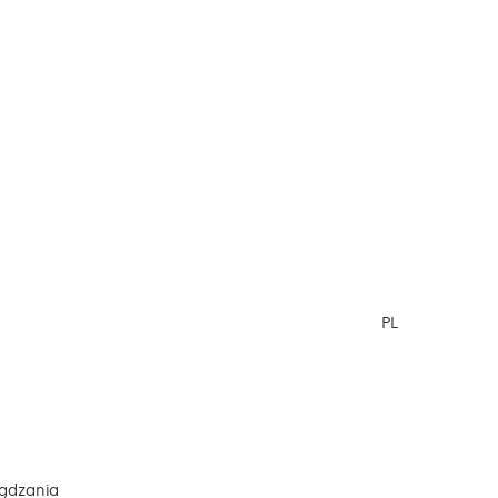
PL
ądzania