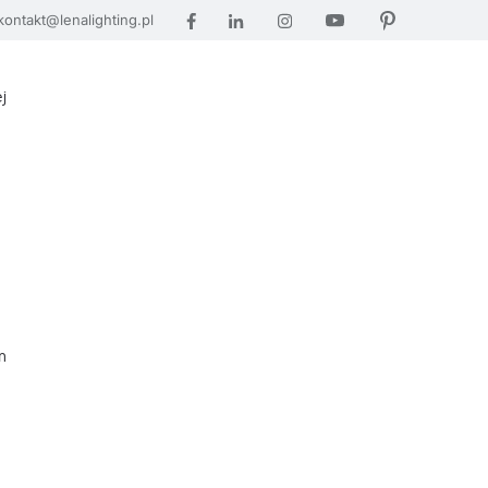
kontakt@lenalighting.pl
j
m