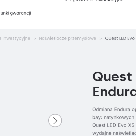
unki gwarancji
e inwestycyjne
Naświetlacze przemysłowe
Quest LED Evo
Quest 
Endur
Odmiana Endura op
bay: natynkowych
Quest LED Evo XS 
wydajne naświetla