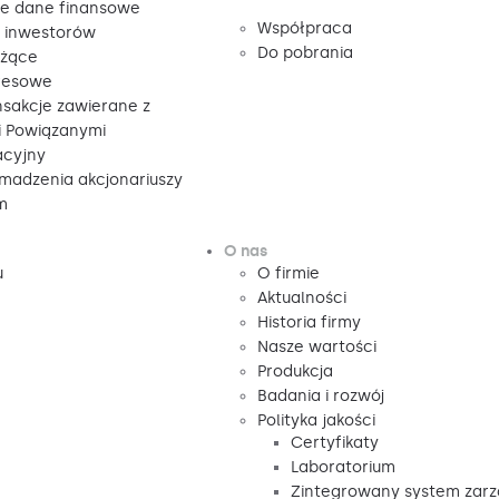
e dane finansowe
Współpraca
a inwestorów
Do pobrania
eżące
resowe
nsakcje zawierane z
 Powiązanymi
acyjny
madzenia akcjonariuszy
m
O nas
u
O firmie
Aktualności
Historia firmy
Nasze wartości
Produkcja
Badania i rozwój
Polityka jakości
Certyfikaty
Laboratorium
Zintegrowany system zarz