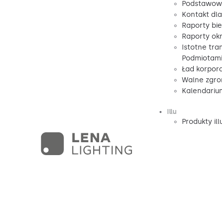
Podstawow
Kontakt dl
Raporty bi
Raporty ok
Istotne tra
Podmiotami
Ład korpor
Walne zgro
Kalendariu
illu
Produkty ill