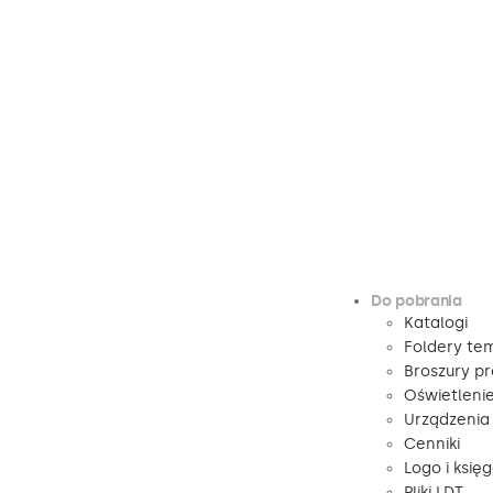
Do pobrania
Katalogi
Foldery te
Broszury p
Oświetleni
Urządzenia
Cenniki
Logo i księ
Pliki LDT