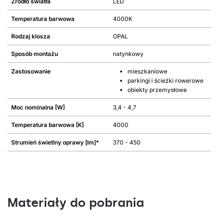
Źródło światła
LED
Temperatura barwowa
4000K
Rodzaj klosza
OPAL
Sposób montażu
natynkowy
Zastosowanie
mieszkaniowe
parkingi i ścieżki rowerowe
obiekty przemysłowe
Moc nominalna [W]
3,4 - 4,7
Temperatura barwowa [K]
4000
Strumień świetlny oprawy [lm]*
370 - 450
Materiały do pobrania