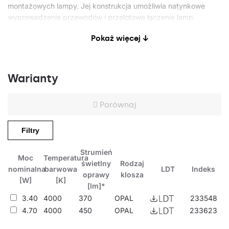
montażowych lampy. Jej konstrukcja umożliwia natynkowe
wyprowadzenie przewodów i przelotowe łączenie lamp.
Wytrzymały na uderzenia klosz pozwala zachować lampie
Pokaż więcej ↓
wysoki stopień odporności na uderzenia IK10 i szczelności
IP44. Temperatura barwowa 4000K;
Zastosowanie
CRI>80.
Warianty
Lampa natynkowa do montażu sufitowego lub ściennego swoje
Porównaj
zastosowanie znajdzie szczególnie w pomieszczeniach o
podwyższonej wilgotności (piwnicach, ciągach
Filtry
komunikacyjnych, kanałach, parkingach podziemnych), jako
oświetlenie przemysłowe oraz oświetlenie zewnętrzne.
Strumień
Pozostałe produkty z rodziny Oval LED
Moc
Temperatura
świetlny
Rodzaj
nominalna
barwowa
LDT
Indeks
oprawy
klosza
[W]
[K]
[lm]*
3.40
4000
370
OPAL
233548
4.70
4000
450
OPAL
233623