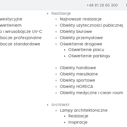
+48 61 28 60 300
Realizacje
nwestycyjne
Najnowsze realizacje
wietleniem
Obiekty użyteczności publicznej
o i wirusobójcze UV-C
Obiekty biurowe
obocze profesjonalne
Obiekty przemysłowe
robocze standardowe
Oświetlenie drogowe
Oświetlenie placu
Oświetlenie parkingu
Obiekty handlowe
Obiekty mieszkalne
Obiekty sportowe
Obiekty HORECA
Obiekty medyczne i clean room
Architekt
Lampy architektoniczne
Realizacje
Inspiracje