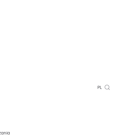
PL
zania