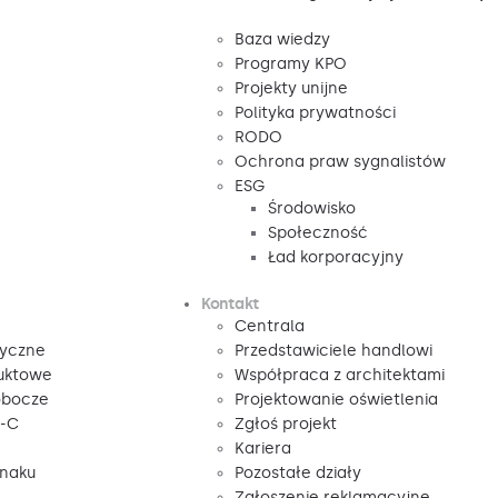
Baza wiedzy
Programy KPO
Projekty unijne
Polityka prywatności
RODO
Ochrona praw sygnalistów
ESG
Środowisko
Społeczność
Ład korporacyjny
Kontakt
Centrala
tyczne
Przedstawiciele handlowi
duktowe
Współpraca z architektami
obocze
Projektowanie oświetlenia
V-C
Zgłoś projekt
Kariera
znaku
Pozostałe działy
Zgłoszenie reklamacyjne