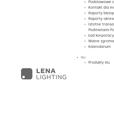
Podstawowe d
Kontakt dla i
Raporty bieżą
Raporty okre
Istotne transa
Podmiotami P
Ład korporacy
Walne zgromad
Kalendarium
illu
Produkty illu