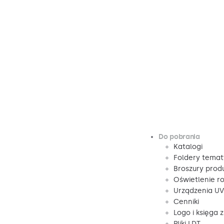
Do pobrania
Katalogi
Foldery tema
Broszury pro
Oświetlenie r
Urządzenia U
Cenniki
Logo i księga 
Pliki LDT