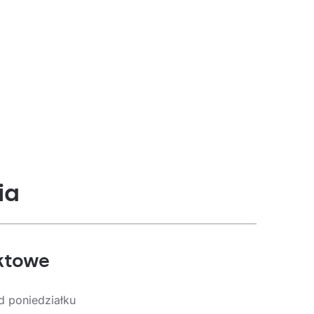
ia
ktowe
d poniedziałku