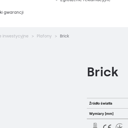
i gwarancji
e inwestycyjne
Plafony
Brick
Brick
Źródło światła
Wymiary [mm]