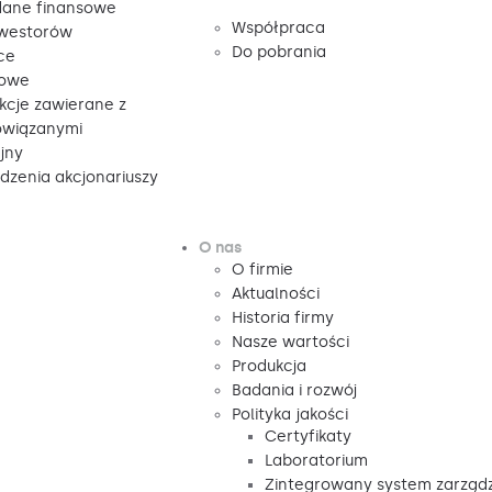
ane finansowe
Współpraca
nwestorów
Do pobrania
ce
sowe
kcje zawierane z
owiązanymi
jny
zenia akcjonariuszy
O nas
O firmie
Aktualności
Historia firmy
Nasze wartości
Produkcja
Badania i rozwój
Polityka jakości
Certyfikaty
Laboratorium
Zintegrowany system zarząd