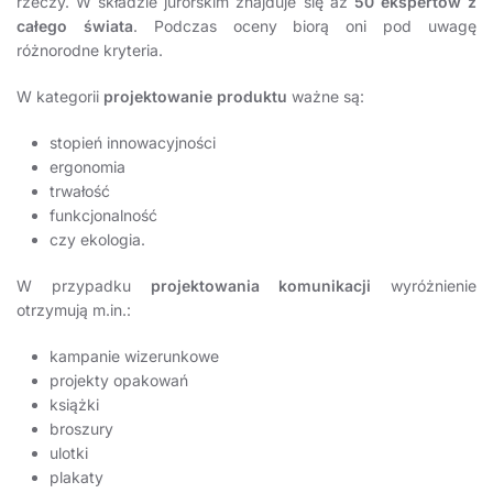
rzeczy. W składzie jurorskim znajduje się aż
50 ekspertów z
całego świata
. Podczas oceny biorą oni pod uwagę
różnorodne kryteria.
W kategorii
projektowanie produktu
ważne są:
stopień innowacyjności
ergonomia
trwałość
funkcjonalność
czy ekologia.
W przypadku
projektowania komunikacji
wyróżnienie
otrzymują m.in.:
kampanie wizerunkowe
projekty opakowań
książki
broszury
ulotki
plakaty