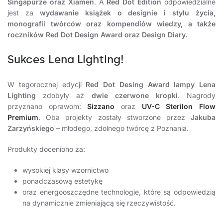
Singapurze oraz Xiamen
. A
Red Dot Edition
odpowiedzialne
jest za
wydawanie książek o designie i stylu życia,
monografii twórców oraz kompendiów wiedzy, a także
roczników Red Dot Design Award oraz Design Diary.
Sukces Lena Lighting!
W tegorocznej edycji
Red Dot Desing Award lampy Lena
Lighting
zdobyły aż
dwie czerwone kropki
. Nagrody
przyznano oprawom:
Sizzano
oraz
UV-C Sterilon Flow
Premium
. Oba projekty zostały stworzone przez
Jakuba
Zarzyńskiego
– młodego, zdolnego twórcę z Poznania.
Produkty doceniono za:
wysokiej klasy wzornictwo
ponadczasową estetykę
oraz energooszczędne technologie, które są odpowiedzią
na dynamicznie zmieniającą się rzeczywistość.