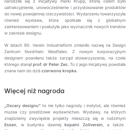
narodziła się z inicjatywy marki Krupp, której celem było
uatrakcyjnienie, unowocześnienie i przystosowanie produktów
do nowej powojennej rzeczywistości. Wydarzeniu towarzyszyła
również wystawa, która spotkała się z globalnym
zainteresowaniem i posłużyła jako wyznacznik nowych trendów
w zakresie designu.
W latach 90. Verein Industrieform zmieniło nazwę na Design
Zentrum Nordrhein Westfalen.
Z nowym korporacyjnym
designem powołano także zarząd stowarzyszenia, na czele
którego stanął
prof. dr Peter Zec.
To z jego inicjatywy powstała
znana nam do dziś
czerwona kropka
.
Więcej niż nagroda
„Oscary designu”
to nie tylko nagrody i instytut, ale również
muzea czy prestiżowe wydawnictwo. Wystawy, na których
znajdziemy zwycięskie projekty mieszczą się w rodzimym
Essen
, w budynku dawnej
kopalni Zollverein
, a także