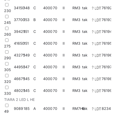
34150
148
C
4000
70
II
RM3
tak
761928
230
37700
153
B
4000
70
II
RM3
tak
761935
245
39425
151
C
4000
70
II
RM3
tak
761942
260
41650
151
C
4000
70
II
RM3
tak
761959
275
43275
149
C
4000
70
II
RM3
tak
761966
290
44950
147
C
4000
70
II
RM3
tak
761973
305
46675
145
C
4000
70
II
RM3
tak
761980
320
48025
145
C
4000
70
II
RM3
tak
761997
330
TIARA 2 LED L HE
9089
185
A
4000
70
II
RM7HE
tak
823411
49