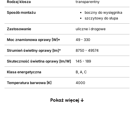
Rodzaj klosza
transparentny
Sposób montażu
boczny do wysięgnika
szczytowy do słupa
Zastosowanie
uliczne i drogowe
Moc znamionowa oprawy [W]*
49 - 330
Strumień świetlny oprawy [lm]*
8750 - 49574
Skuteczność świetlna oprawy [lm/W]
145 - 189
Klasa energetyczna
B, A, C
Temperatura barwowa [K]
4000
Pokaż więcej ↓