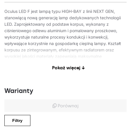
Oculus LED F jest lampą typu HIGH-BAY z linii NEXT GEN,
stanowiącą nową generację lamp dedykowanych technologii
LED. Zaprojektowany od podstaw korpus, wykonany z
ciśnieniowego odlewu aluminium i pomalowany proszkowo,
wykorzystuje naturalne procesy kondukcji i konwekcji,
wpływające korzystnie na gospodarkę cieplną lampy. Kształt
korpusu ze zintegrowanym, efektywnym radiatorem oraz
wysokiej jakości materiały zapewniają maksymalne
odprowadzanie ciepła od modułu LED. Zewnętrzna,
Pokaż więcej ↓
odseparowana od korpusu komora drivera gwarantuje
optymalne warunki termiczne pracy dla układu zasilania. Dzięki
temu możliwa jest praca lampy w temperaturze otoczenia max
60°C.
Warianty
Diody renomowanego producenta oraz nowe moduły LED mają
Porównaj
wpływ na bardzo wysoką skuteczność świetlną: max 176 lm/W.
Gwarantuje to osiąganie wymaganego poziomu oświetlenia i
znaczącej oszczędność energii. Klosz i system optyczny
Filtry
stanowią nowe, precyzyjne soczewki liniowe wykonane z