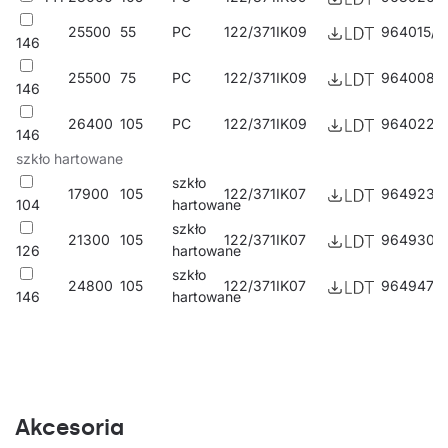
magazynach i centrach logistycznych.
25500
55
PC
122/371
IK09
964015/F
146
Pozostałe produkty
Oculus LED
25500
75
PC
122/371
IK09
964008/F
146
26400
105
PC
122/371
IK09
964022/F
146
szkło hartowane
szkło
17900
105
122/371
IK07
964923/F
104
hartowane
szkło
21300
105
122/371
IK07
964930/F
126
hartowane
szkło
24800
105
122/371
IK07
964947/F
146
hartowane
Akcesoria