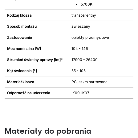
5700K
Rodzaj klosza
transparentny
Sposób montażu
zwieszany
Zastosowanie
obiekty przemysłowe
Moc nominalna [W]
104 - 146
Strumień świetlny oprawy [lm]*
17900 - 26400
Kąt świecenia [°]
55 - 105
Materiał klosza
PC, szkło hartowane
Odporność na uderzenia
IK09, IK07
Materiały do pobrania