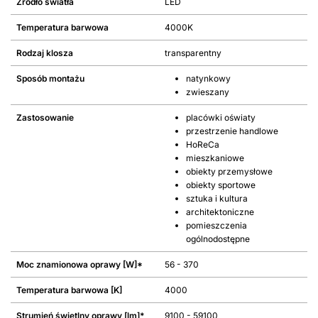
Źródło światła
LED
Temperatura barwowa
4000K
Rodzaj klosza
transparentny
Sposób montażu
natynkowy
zwieszany
Zastosowanie
placówki oświaty
przestrzenie handlowe
HoReCa
mieszkaniowe
obiekty przemysłowe
obiekty sportowe
sztuka i kultura
architektoniczne
pomieszczenia
ogólnodostępne
Moc znamionowa oprawy [W]*
56 - 370
Temperatura barwowa [K]
4000
Strumień świetlny oprawy [lm]*
9100 - 59100