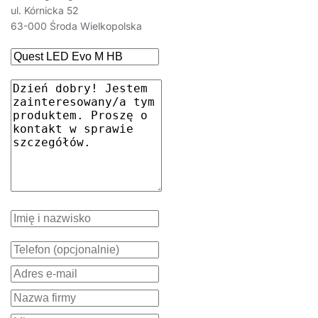
M HB
ul. Kórnicka 52
4000
11400
85
MW
-
zwieszany
439/527/57
79633
71
Z
63-000 Środa Wielkopolska
M HB
4000
11400
55
SN
-
zwieszany
439/527/57
797699
71
Z
M HB
4000
11600
75
SW
-
zwieszany
439/527/57
794971
71
Z
M HB
4000
12050
120
ogólny
-
zwieszany
439/527/57
793615
71
Z
M HB
4000
12900
75
SW
-
zwieszany
439/527/57
845659
71
Z
M HB
4000
12950
120
ogólny
-
zwieszany
439/527/57
845734
71
Z
33 x
M HB
4000
12750
CN
-
zwieszany
439/527/57
79926
80
68
Z
M HB
4000
12750
85
MW
-
zwieszany
439/527/57
79634
80
Z
M HB
4000
12750
55
SN
-
zwieszany
439/527/57
797705
80
Z
M HB
4000
13000
75
SW
-
zwieszany
439/527/57
79498
80
Z