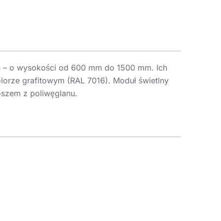
ch – o wysokości od 600 mm do 1500 mm. Ich
lorze grafitowym (RAL 7016). Moduł świetlny
oszem z poliwęglanu.
zędnego oświetlenia w ilości wymaganej normą,
parkach i ogrodach do podświetlania małej
h warunkach atmosferycznych. Charakteryzują