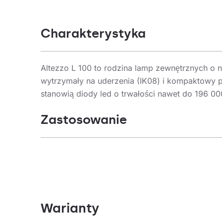
Charakterystyka
Altezzo L 100 to rodzina lamp zewnętrznych o
wytrzymały na uderzenia (IK08) i kompaktowy p
stanowią diody led o trwałości nawet do 196 
Zastosowanie
Szeroka rozpiętość strumieni świetlnych w ser
zarówno w alejkach spacerowych oraz otoczeni
architektury.
Lampy przeznaczone są do pracy w niskich i w
Warianty
się bardzo wysoką szczelnością IP65.