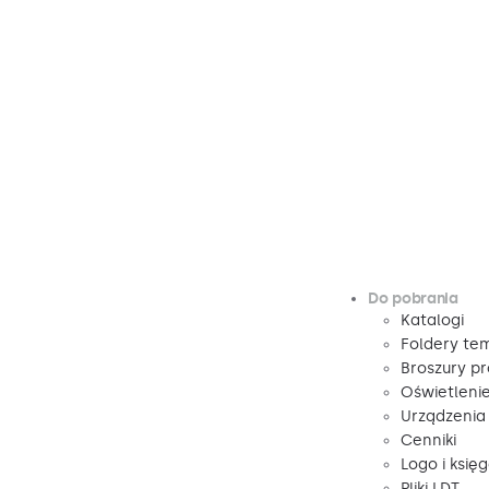
Do pobrania
Katalogi
Foldery te
Broszury p
Oświetleni
Urządzenia
Cenniki
Logo i księ
Pliki LDT