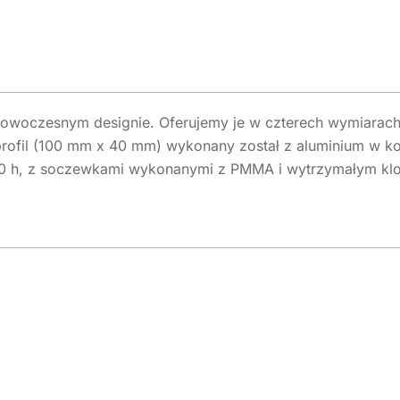
 nowoczesnym designie. Oferujemy je w czterech wymiara
rofil (100 mm x 40 mm) wykonany został z aluminium w ko
000 h, z soczewkami wykonanymi z PMMA i wytrzymałym kl
ii lamp Altezzo L 100 pozwala na projektowanie energooszc
u budynków. Wersje o mniejszych mocach sprawdzą się w 
ysokich temperaturach od -30˚C do +50 ˚C oraz w trudnyc