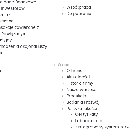
e dane finansowe
Współpraca
a inwestorów
Do pobrania
eżące
resowe
nsakcje zawierane z
 Powiązanymi
acyjny
madzenia akcjonariuszy
m
O nas
u
O firmie
Aktualności
Historia firmy
Nasze wartości
Produkcja
Badania i rozwój
Polityka jakości
Certyfikaty
Laboratorium
Zintegrowany system zarz