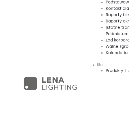
Podstawow
Kontakt dl
Raporty bi
Raporty ok
Istotne tra
Podmiotami
Ład korpor
Walne zgro
Kalendariu
illu
Produkty ill