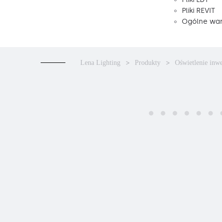
Pliki REVIT
Ogólne war
Lena Lighting
Produkty
Oświetlenie inw