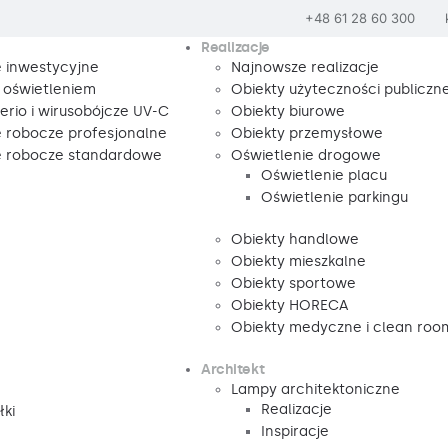
+48 61 28 60 300
Realizacje
e inwestycyjne
Najnowsze realizacje
 oświetleniem
Obiekty użyteczności publiczne
rio i wirusobójcze UV-C
Obiekty biurowe
e robocze profesjonalne
Obiekty przemysłowe
e robocze standardowe
Oświetlenie drogowe
Oświetlenie placu
Oświetlenie parkingu
Obiekty handlowe
Obiekty mieszkalne
Obiekty sportowe
Obiekty HORECA
Obiekty medyczne i clean roo
Architekt
Lampy architektoniczne
Realizacje
łki
Inspiracje