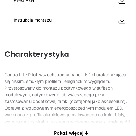
Atest PZH
Instrukcja montażu
Charakterystyka
Contra II LED IoT wszechstronny panel LED charakteryzująca
się niskim, smukłym profilem i eleganckim wyglądem.
Przystosowany do montażu podtynkowego w sufitach
modułowych, natynkowego lub zwieszanego przy
zastosowaniu dodatkowej ramki (dostępnej jako akcesorium).
Oprawa z wbudowanym energooszczędnym modułem LED,
wykonana z profilu aluminiowego malowanego na kolor biały,
wyposażona w strukturyzowaną wielowarstwową przesłonę PS
MAT lub PRM zapewniającą perfekcyjne rozproszenie światła.
Pokaż więcej ↓
Contra II LED IoT to nowa odsłona sprawdzonej serii paneli