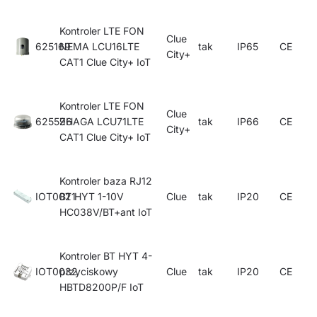
Kontroler LTE FON
Clue
625169
NEMA LCU16LTE
tak
IP65
CE
City+
CAT1 Clue City+ IoT
Kontroler LTE FON
Clue
625596
ZHAGA LCU71LTE
tak
IP66
CE
City+
CAT1 Clue City+ IoT
Kontroler baza RJ12
IOT0021
BT HYT 1-10V
Clue
tak
IP20
CE
HC038V/BT+ant IoT
Kontroler BT HYT 4-
IOT0032
przyciskowy
Clue
tak
IP20
CE
HBTD8200P/F IoT