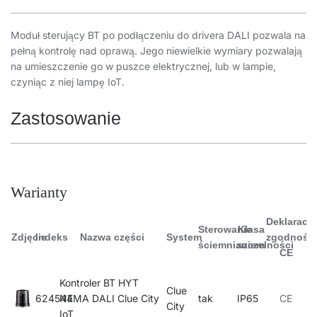
Moduł sterujący BT po podłączeniu do drivera DALI pozwala na
pełną kontrolę nad oprawą. Jego niewielkie wymiary pozwalają
na umieszczenie go w puszce elektrycznej, lub w lampie,
czyniąc z niej lampę IoT.
Zastosowanie
Moduły sterujące mogą być montowane w lampach, puszkach
elektrycznych podtynkowych oraz w sufitach podwieszanych.
Warianty
Deklaracja
Sterowanie
Klasa
Zdjęcie
Indeks
Nazwa części
System
zgodności
ściemnianiem
szczelności
CE
Kontroler BT HYT
Clue
624544
NEMA DALI Clue City
tak
IP65
CE
City
IoT