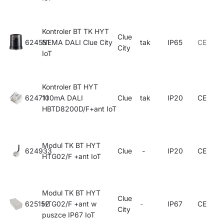
Kontroler BT TK HYT
Clue
624551
NEMA DALI Clue City
tak
IP65
CE
City
IoT
Kontroler BT HYT
624711
100mA DALI
Clue
tak
IP20
CE
HBTD8200D/F+ant IoT
Modul TK BT HYT
624933
Clue
-
IP20
CE
HTG02/F +ant IoT
Modul TK BT HYT
Clue
625152
HTG02/F +ant w
-
IP67
CE
City
puszce IP67 IoT