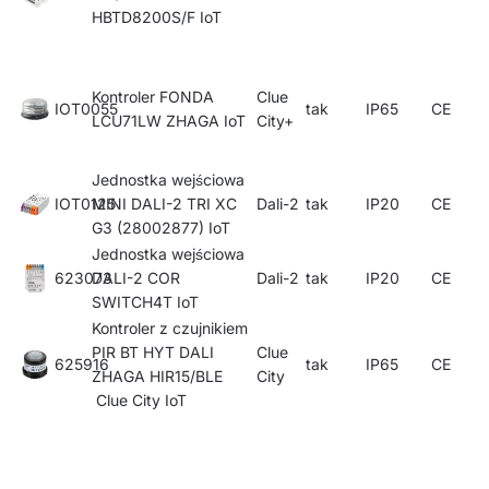
HBTD8200S/F IoT
Kontroler FONDA
Clue
IOT0055
tak
IP65
CE
LCU71LW ZHAGA IoT
City+
Jednostka wejściowa
IOT0125
MINI DALI-2 TRI XC
Dali-2
tak
IP20
CE
G3 (28002877) IoT
Jednostka wejściowa
623073
DALI-2 COR
Dali-2
tak
IP20
CE
SWITCH4T IoT
Kontroler z czujnikiem
PIR BT HYT DALI
Clue
625916
tak
IP65
CE
ZHAGA HIR15/BLE
City
Clue City IoT