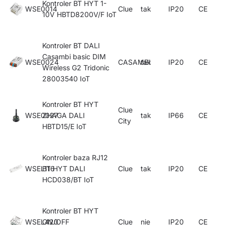
Kontroler BT HYT 1-
WSE0014
Clue
tak
IP20
CE
10V HBTD8200V/F IoT
Kontroler BT DALI
Casambi basic DIM
WSE0024
CASAMBI
tak
IP20
CE
Wireless G2 Tridonic
28003540 IoT
Kontroler BT HYT
Clue
WSE0027
ZHAGA DALI
tak
IP66
CE
City
HBTD15/E IoT
Kontroler baza RJ12
WSEL116
BT HYT DALI
Clue
tak
IP20
CE
HCD038/BT IoT
Kontroler BT HYT
WSEL420
ON/OFF
Clue
nie
IP20
CE