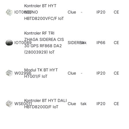
Kontroler BT HYT
IOT0036
NC/NO
Clue
-
IP20
CE
HBTD8200VFC/F IoT
Kontroler RF TRI
ZHAGA SIDEREA CIS
IOT0089
SIDEREA
tak
IP66
CE
30 GPS RF868 DA2
(28003929) IoT
Modul TK BT HYT
W02996
Clue
-
IP20
CE
HTG01/F IoT
Kontroler BT HYT DALI
WSE0011
Clue
tak
IP20
CE
HBTD8200D/F IoT