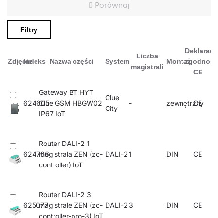
Porównaj
Filtry
Deklaracj
Liczba
Zdjęcie
Indeks
Nazwa części
System
Montaż
zgodnośc
magistrali
CE
Gateway BT HYT
Clue
624605
Clue GSM HBGW02
-
zewnętrzny
CE
City
IP67 IoT
Router DALI-2 1
624766
magistrala ZEN (zc-
DALI-2
1
DIN
CE
controller) IoT
Router DALI-2 3
625077
magistrale ZEN (zc-
DALI-2
3
DIN
CE
controller-pro-3) IoT