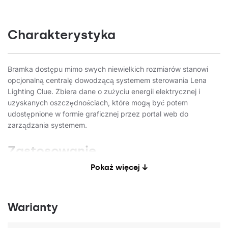
Charakterystyka
Bramka dostępu mimo swych niewielkich rozmiarów stanowi
opcjonalną centralę dowodzącą systemem sterowania Lena
Lighting Clue. Zbiera dane o zużyciu energii elektrycznej i
uzyskanych oszczędnościach, które mogą być potem
udostępnione w formie graficznej przez portal web do
zarządzania systemem.
Zastosowanie
Pokaż więcej ↓
Bramka dostępu znajdzie zastosowanie wszędzie tam, gdzie
inwestor chce mieć kontrolę zdalną nad siecią. Bramki
Warianty
umieszczone w wielu halach magazynowych, czy
produkcyjnych pozwalają na kontrolę z jednego miejsca.