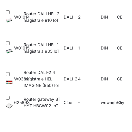
Router DALI HEL 2
W01014
DALI
2
DIN
CE
magistrale 910 IoT
Router DALI HEL 1
W01015
DALI
1
DIN
CE
magistrala 905 IoT
Router DALI-2 4
W03021
magistrale HEL
DALI-2
4
DIN
CE
IMAGINE (950) IoT
Router gateway BT
625893
Clue
-
wewnętrzny
CE
HYT HBGW02 IoT