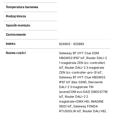
Temperatura barwowa
Rodzaj klosza
Sposób montażu
Zastosowanie
Indeks
624605 - 625893
Nazwa części
Gateway BT HYT Clue GSM
HBGW02 IP67 IoT, Router DALI-2
1 magistrala ZEN (zc-controller)
IoT, Router DALI-2 3 magistrale
ZEN (zc-controller-pro-3) IoT,
Gateway BT HYT Clue HBGW02
IP67 IoT (bez GSM), Sterownik
DALI-2 3 magistrale TRI
(sceneCOM evo DA2) (28003778)
IoT, Router DALI-2 2
magistrale+DMX HEL IMAGINE
(920) IoT, Gateway FONDA
RTU500LW IoT, Router DALI HEL