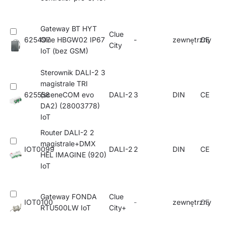
Gateway BT HYT
Clue
625497
Clue HBGW02 IP67
-
zewnętrzny
CE
City
IoT (bez GSM)
Sterownik DALI-2 3
magistrale TRI
625558
(sceneCOM evo
DALI-2
3
DIN
CE
DA2) (28003778)
IoT
Router DALI-2 2
magistrale+DMX
IOT0099
DALI-2
2
DIN
CE
HEL IMAGINE (920)
IoT
Gateway FONDA
Clue
IOT0100
-
zewnętrzny
CE
RTU500LW IoT
City+